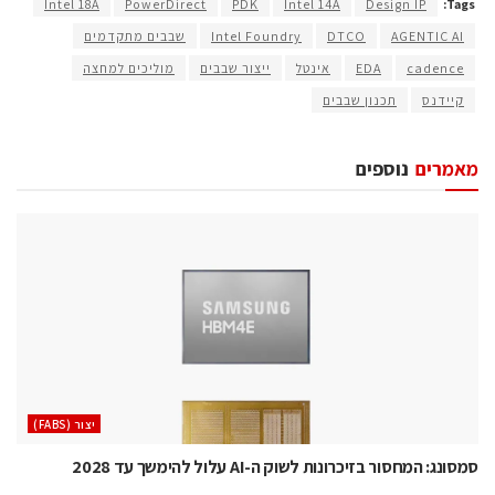
Intel 18A
PowerDirect
PDK
Intel 14A
Design IP
Tags:
AGENTIC AI
DTCO
Intel Foundry
שבבים מתקדמים
cadence
EDA
אינטל
ייצור שבבים
מוליכים למחצה
קיידנס
תכנון שבבים
מאמרים
נוספים
‫יצור (‪(FABS‬‬
סמסונג: המחסור בזיכרונות לשוק ה-AI עלול להימשך עד 2028