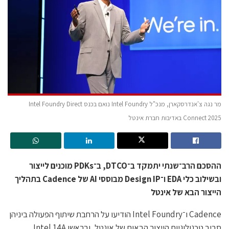
מר נגה צ'אנדרסקארן, מנכ"ל Intel Foundry נואם בכנס Intel Foundry Direct
Connect 2025 באדיבות חברת אינטל
ההסכם הרב־שנתי יתמקד ב־DTCO, ב־PDKs מוכנים לייצור
ובשילוב כלי EDA ו־Design IP מבוססי AI של Cadence בתהליך
הייצור הבא של אינטל
Cadence ו־Intel Foundry הודיעו על הרחבת שיתוף הפעולה ביניהן
סביב טכנולוגיות הייצור הבאות של אינטל, ובראשן Intel 14A.