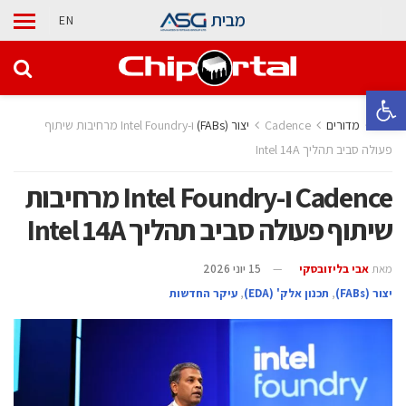
מבית
EN
פתח סרגל נגישות
בית
מדורים
Cadence ו-Intel Foundry מרחיבות שיתוף
פעולה סביב תהליך Intel 14A
Cadence ו-Intel Foundry מרחיבות
שיתוף פעולה סביב תהליך Intel 14A
מאת
אבי בליזובסקי
15 יוני 2026
‫יצור (‪(FABs‬‬
,
‫תכנון אלק' (‪(EDA‬‬
,
עיקר החדשות