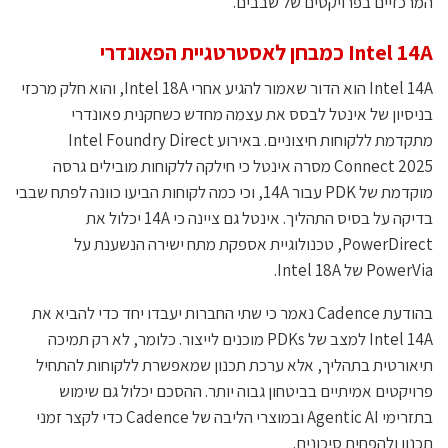
המרכזיים בפרויקטים של שבבים.
Intel 14A כמבחן לאסטרטגיית הפאונדרי
Intel 14A הוא הדור שאמור להגיע אחרי Intel 18A, והוא חלק מרכזי
בניסיון של אינטל לבסס את עצמה מחדש כשחקנית פאונדרי
מתקדמת ללקוחות חיצוניים. באירוע Intel Foundry Direct
Connect 2025 מסרה אינטל כי חילקה ללקוחות מובילים גרסה
מוקדמת של PDK עבור 14A, וכי כמה לקוחות הביעו כוונה לפתח שבבי
בדיקה על בסיס התהליך. אינטל גם ציינה כי 14A יכלול את
PowerDirect, טכנולוגיית אספקת מתח ישירה הנשענת על
PowerVia של Intel 18A.
בהודעת Cadence נאמר כי שתי החברות יעבדו יחד כדי להביא את
Intel 14A למצב של PDKs מוכנים לייצור. כלומר, לא רק תמיכה
תיאורטית בתהליך, אלא ערכת תכנון שמאפשרת ללקוחות להתחיל
פרויקטים אמיתיים בביטחון גבוה יותר. ההסכם יכלול גם שימוש
בתזרימי Agentic AI ובמוצרי הליבה של Cadence כדי לקצר זמני
תכנון ולהפחית סיכונים.