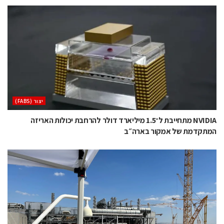
‫יצור (‪(FABS‬‬
NVIDIA מתחייבת ל־1.5 מיליארד דולר להרחבת יכולות האריזה
המתקדמת של אמקור בארה״ב