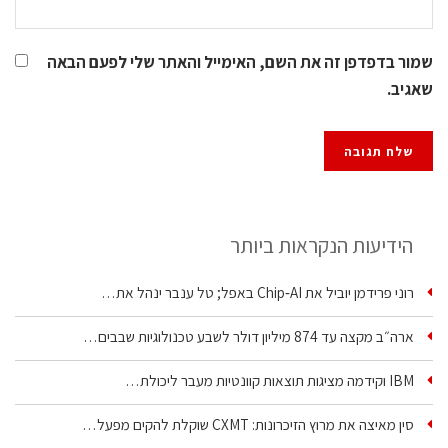
שמור בדפדפן זה את השם, האימייל והאתר שלי לפעם הבאה
שאגיב.
הידיעות הנקראות ביותר
רוני פרידמן יוביל את Chip‑AI באפל; טל ענבר ינהל את…
ארה״ב מקצה עד 874 מיליון דולר לשבע טכנולוגיות שבבים…
IBM וקידמה מציגות תוצאות קוונטיות מעבר ליכולת…
סין מאיצה את מרוץ הזיכרונות: CXMT שוקלת להקים מפעל…