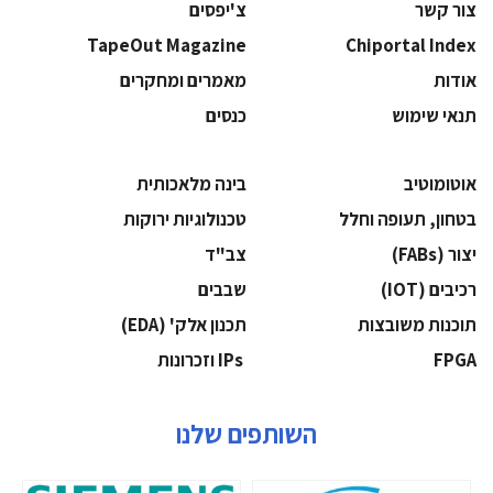
צור קשר
צ'יפסים
TapeOut Magazine
Chiportal Index
אודות
מאמרים ומחקרים
תנאי שימוש
כנסים
אוטומוטיב
בינה מלאכותית
בטחון, תעופה וחלל
‫טכנולוגיות ירוקות‬
‫יצור (‪(FABs‬‬
‫צב"ד‬
‫רכיבים‬ (IOT)
‫שבבים‬
‫תוכנות משובצות‬
‫תכנון אלק' (‪(EDA‬‬
‫‪FPGA‬‬
‫ ‪וזכרונות IPs‬‬
השותפים שלנו