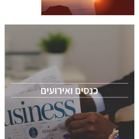
כנסים ואירועים
כנס ChipEx2026 יערך ב-12-13 במאי, 2026. הכנס מיועד
לכל העוסקים בתעשיית הסמיקונדקטור כולל מהנדסים,
מומחים מקצועיים ובכירים.
כנסים ואירועים
ChipEx2026 will be held on May 12-13, 2026. The
conference is intended for everyone involved in the
semiconductor industry, including engineers,
professional experts, and senior executives.