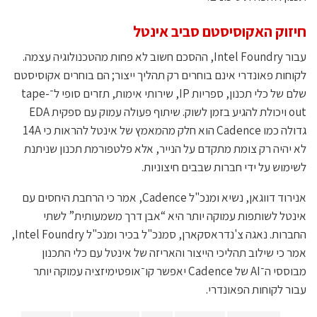
חיזוק האקוסיסטם סביב אינטל
עבור Intel Foundry, ההסכם חשוב לא פחות מהטכנולוגיה עצמה.
לקוחות פאונדרי אינם בוחרים רק תהליך ייצור; הם בוחרים אקוסיסטם
שלם של כלי תכנון, ספריות IP, שירותי אימות, תזרים סופי ל־tape-
out ויכולת להגיע בזמן לשוק. שיתוף פעולה עמוק עם ספקית EDA
גדולה כמו Cadence הוא חלק מהמאמץ של אינטל להראות כי 14A
לא יהיה רק צומת מתקדם על הנייר, אלא פלטפורמת תכנון שניתנת
לשימוש על ידי חברות שבבים חיצוניות.
אנירוד דווגאן, נשיא ומנכ"ל Cadence, אמר כי הרחבת היחסים עם
אינטל לשותפות עמוקה יותר היא “אבן דרך משמעותית” לשתי
החברות. נאגה צ'נדראסקארן, סמנכ"ל בכיר ומנכ"ל Intel Foundry,
אמר כי שילוב תהליכי הייצור והאריזה של אינטל עם כלי התכנון
מבוססי ה־AI של Cadence יאפשר קו־אופטימיזציה עמוקה יותר
עבור לקוחות הפאונדרי.