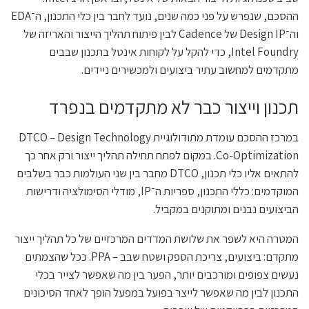
ההסכם, שנפרש על פני כמה שנים, נועד לחבר בין כלי התכנון, ה־EDA
וה־Design IP של Cadence לבין פיתוח תהליך הייצור והאריזה של
Intel Foundry, כדי להקל על לקוחות אינטל בתכנון שבבים
מתקדמים למחשוב עתיר ביצועים ולמכשירים ניידים.
תכנון וייצור כבר לא מתקדמים בנפרד
במרכז ההסכם עומדת מתודולוגיית DTCO – Design Technology
Co-Optimization. במקום לפתח תחילה תהליך ייצור ורק אחר כך
להתאים אליו כלי תכנון, DTCO מחבר בין שני העולמות כבר בשלבים
המוקדמים: כללי התכנון, ספריות ה־IP, מודלי הסימולציה ודרישות
הביצועים נבנים ומתוקנים במקביל.
המטרה היא לשפר את שלושת המדדים המרכזיים של כל תהליך ייצור
מתקדם: ביצועים, צריכת הספק ושטח שבב – PPA. ככל שהצמתים
נעשים צפופים ומורכבים יותר, הפער בין מה שאפשר לצייר בכלי
התכנון לבין מה שאפשר לייצר בפועל במפעל הופך לאחד הסיכונים