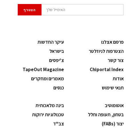
פרסם אצלנו
עיקר החדשות
הצטרפות לניוזלטר
בישראל
צור קשר
צ'יפסים
TapeOut Magazine
Chiportal Index
אודות
מאמרים ומחקרים
תנאי שימוש
כנסים
אוטומוטיב
בינה מלאכותית
בטחון, תעופה וחלל
‫טכנולוגיות ירוקות‬
‫יצור (‪(FABs‬‬
‫צב"ד‬