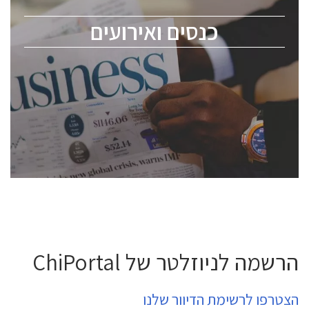
מומחים מקצועיים ובכירים.
כנסים ואירועים
ChipEx2026 will be held on May 12-13, 2026. The
conference is intended for everyone involved in the
semiconductor industry, including engineers,
professional experts, and senior executives.
לחץ לפרטים
הרשמה לניוזלטר של ChiPortal
הצטרפו לרשימת הדיוור שלנו