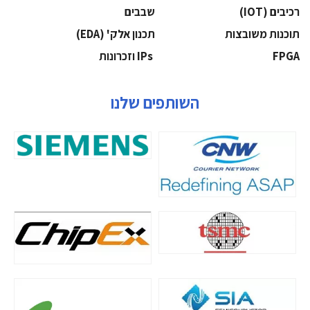
‫רכיבים‬ (IOT)
‫שבבים‬
‫תוכנות משובצות‬
‫תכנון אלק' (‪(EDA‬‬
‫‪FPGA‬‬
‫ ‪וזכרונות IPs‬‬
השותפים שלנו