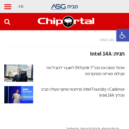
מבית
EN
פתח סרגל נגישות
בית
Intel 14A
תגית:
Intel 14A
אינטל ממנה את מנכ"ל SK hynix לשעבר להוביל את
פעילות האריזה המתקדמת
Cadence ו-Intel Foundry מרחיבות שיתוף פעולה סביב
תהליך Intel 14A