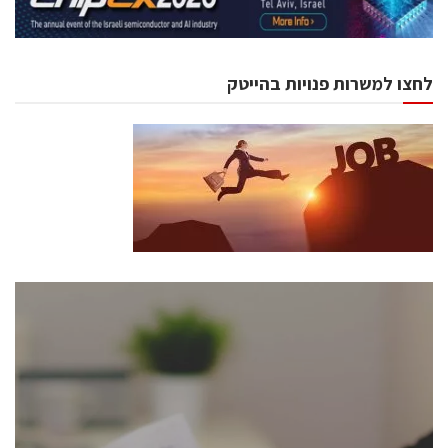
לחצו למשרות פנויות בהייטק
כנסים ואירועים
כנס ChipEx2026 יערך ב-12-13 במאי, 2026. הכנס מיועד
לכל העוסקים בתעשיית הסמיקונדקטור כולל מהנדסים,