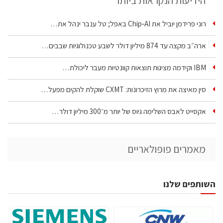
הידיעות הנקראות ביותר
רוני פרידמן יוביל את Chip‑AI באפל; טל ענבר ינהל את…
ארה״ב מקצה עד 874 מיליון דולר לשבע טכנולוגיות שבבים…
IBM וקידמה מציגות תוצאות קוונטיות מעבר ליכולת…
סין מאיצה את מרוץ הזיכרונות: CXMT שוקלת להקים מפעל…
אקסייט לאבס השלימה גיוס של יותר מ־300 מיליון דולר…
מאמרים פופולאריים
השותפים שלנו