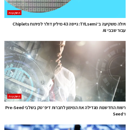
השקעות
ויולה משקיעה ב־TYLsemi: גייסה 43 מיליון דולר לפיתוח Chiplets
עבור שבבי AI
השקעות
רשות החדשנות מגדילה את המימון לחברות דיפ־טק בשלבי Pre-Seed
ו־Seed