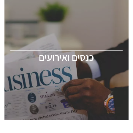
כנסים ואירועים
כנס ChipEx2026 יערך ב-12-13 במאי, 2026. הכנס מיועד
לכל העוסקים בתעשיית הסמיקונדקטור כולל מהנדסים,
מומחים מקצועיים ובכירים.
כנסים ואירועים
ChipEx2026 will be held on May 12-13, 2026. The
conference is intended for everyone involved in the
semiconductor industry, including engineers,
professional experts, and senior executives.
לחץ לפרטים