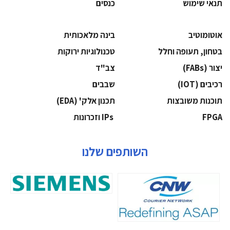
תנאי שימוש
כנסים
אוטומוטיב
בינה מלאכותית
בטחון, תעופה וחלל
‫טכנולוגיות ירוקות‬
‫יצור (‪(FABs‬‬
‫צב"ד‬
‫רכיבים‬ (IOT)
‫שבבים‬
‫תוכנות משובצות‬
‫תכנון אלק' (‪(EDA‬‬
‫‪FPGA‬‬
‫ ‪וזכרונות IPs‬‬
השותפים שלנו