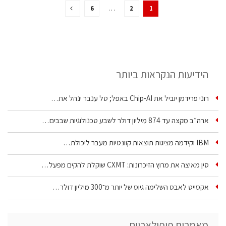
6
…
2
1
הידיעות הנקראות ביותר
רוני פרידמן יוביל את Chip‑AI באפל; טל ענבר ינהל את…
ארה״ב מקצה עד 874 מיליון דולר לשבע טכנולוגיות שבבים…
IBM וקידמה מציגות תוצאות קוונטיות מעבר ליכולת…
סין מאיצה את מרוץ הזיכרונות: CXMT שוקלת להקים מפעל…
אקסייט לאבס השלימה גיוס של יותר מ־300 מיליון דולר…
מאמרים פופולאריים