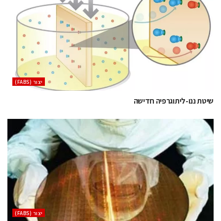
‫יצור (‪(FABS‬‬
שיטת ננו-ליתוגרפיה חדישה
‫יצור (‪(FABS‬‬