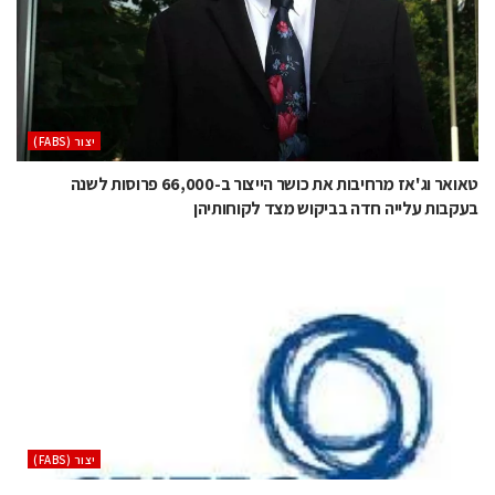
‫יצור (‪(FABS‬‬
טאואר וג'אז מרחיבות את כושר הייצור ב-66,000 פרוסות לשנה
בעקבות עלייה חדה בביקוש מצד לקוחותיהן
‫יצור (‪(FABS‬‬