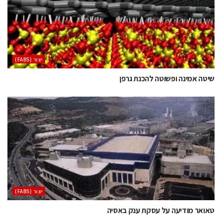
‫יצור (‪(FABS‬‬
שיטה אמינה ופשוטה להכנת גרפן
‫יצור (‪(FABS‬‬
טאואר מודיעה על עסקת ענק באסיה