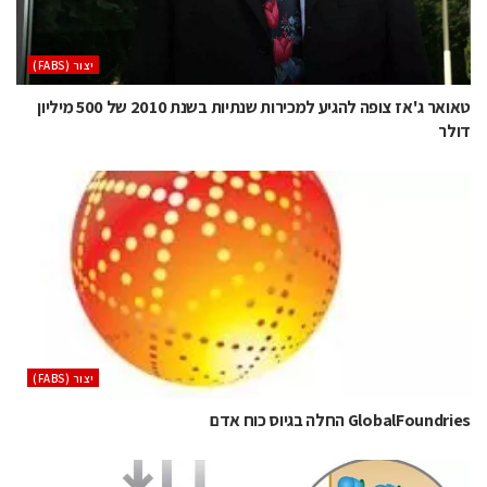
‫יצור (‪(FABS‬‬
טאואר ג'אז צופה להגיע למכירות שנתיות בשנת 2010 של 500 מיליון
דולר
‫יצור (‪(FABS‬‬
GlobalFoundries החלה בגיוס כוח אדם