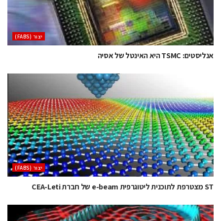
‫יצור (‪(FABS‬‬
אנליסטים: TSMC היא האינטל של אסיה
‫יצור (‪(FABS‬‬
ST מצטרפת לתוכנית ליטוגרפית e-beam של חברת CEA-Leti