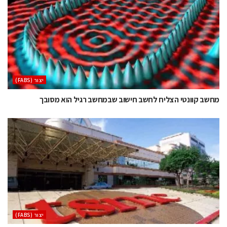
‫יצור (‪(FABS‬‬
מחשב קוונטי הצליח לחשב חישוב שבמחשב רגיל הוא מסובך
‫יצור (‪(FABS‬‬