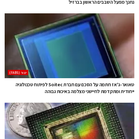
נחנך מפעל השבבים הראשון בברזיל
‫יצור (‪(FABS‬‬
טאואר-ג'אז חתמה על הסכם עם חברת Soitec לפיתוח טכנולוגיה
ייחודית ומתקדמת לחיישני מצלמה באיכות גבוהה