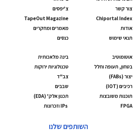
צור קשר
צ'יפסים
TapeOut Magazine
Chiportal Index
אודות
מאמרים ומחקרים
תנאי שימוש
כנסים
אוטומוטיב
בינה מלאכותית
בטחון, תעופה וחלל
‫טכנולוגיות ירוקות‬
‫יצור (‪(FABs‬‬
‫צב"ד‬
‫רכיבים‬ (IOT)
‫שבבים‬
‫תוכנות משובצות‬
‫תכנון אלק' (‪(EDA‬‬
‫‪FPGA‬‬
‫ ‪וזכרונות IPs‬‬
השותפים שלנו