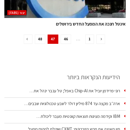
‫יצור (‪(FABS‬‬
אינטל חנכה את המפעל החדש בירושלים
48
47
46
…
1
הידיעות הנקראות ביותר
רוני פרידמן יוביל את Chip‑AI באפל; טל ענבר ינהל את…
ארה״ב מקצה עד 874 מיליון דולר לשבע טכנולוגיות שבבים…
IBM וקידמה מציגות תוצאות קוונטיות מעבר ליכולת…
סין מאיצה את מרוץ הזיכרונות: CXMT שוקלת להקים מפעל…