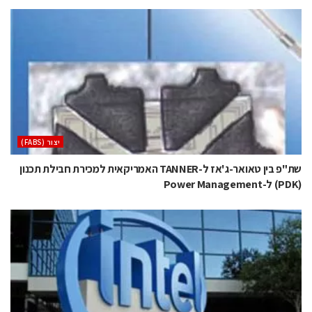
‫יצור (‪(FABS‬‬
שת"פ בין טאואר-ג'אז ל-TANNER האמריקאית למכירת חבילת תכנון
(PDK) ל-Power Management