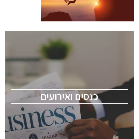
כנסים ואירועים
כנס ChipEx2026 יערך ב-12-13 במאי, 2026. הכנס מיועד
לכל העוסקים בתעשיית הסמיקונדקטור כולל מהנדסים,
מומחים מקצועיים ובכירים.
כנסים ואירועים
ChipEx2026 will be held on May 12-13, 2026. The
conference is intended for everyone involved in the
semiconductor industry, including engineers,
professional experts, and senior executives.