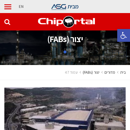
מבית
EN
פתח סרגל נגישות
‫יצור (‪(FABs‬‬
בית
מדורים
‫יצור (‪(FABs‬‬
עמוד 47