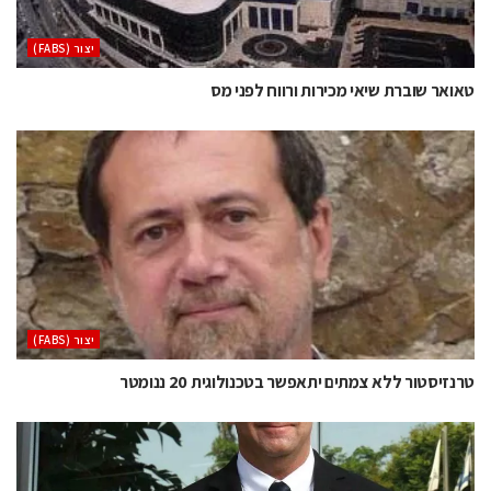
‫יצור (‪(FABS‬‬
טאואר שוברת שיאי מכירות ורווח לפני מס
‫יצור (‪(FABS‬‬
טרנזיסטור ללא צמתים יתאפשר בטכנולוגית 20 ננומטר