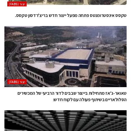
‫יצור (‪(FABS‬‬
טקסס אינסטרומנטס פתחה מפעל ייצור חדש בריצ'רדסון טקסס.
‫יצור (‪(FABS‬‬
טאואר-ג'אז מתחילות בייצור שבבים לדור הרביעי של המכשירים
הסלולאריים בשיתוף פעולה עם לקוח חדש: