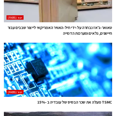
‫יצור (‪(FABS‬‬
טאואר-ג'אז נבחרה על-ידי חיל-האוויר האמריקאי לייצור שבבים עבור
חיישנים, גלאים ומערכות הדמייה
‫יצור (‪(FABS‬‬
TSMC מעלה את שכר הבסיס של עובדיה ב -15%