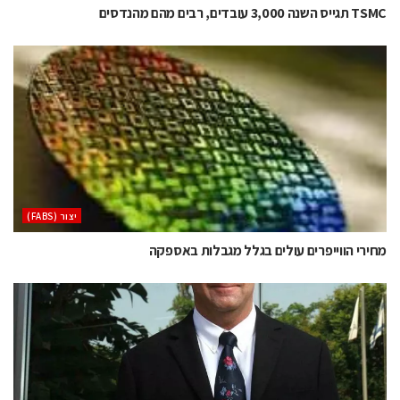
TSMC תגייס השנה 3,000 עובדים, רבים מהם מהנדסים
‫יצור (‪(FABS‬‬
מחירי הווייפרים עולים בגלל מגבלות באספקה