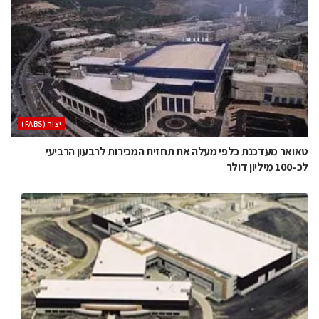
‫יצור (‪(FABS‬‬
טאואר מעדכנת כלפי מעלה את תחזית המכירות לרבעון הרביעי
לכ-100 מיליון דולר