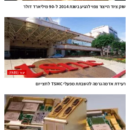
שוק ציוד הייצור צפוי להגיע בשנת 2014 ל-90 מיליארד דולר
‫יצור (‪(FABS‬‬
רעידת אדמה גרמה להשבתת מפעלי TSMC לחצי יום