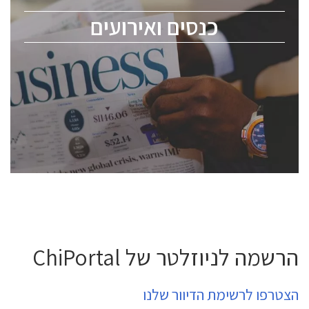
מומחים מקצועיים ובכירים.
כנסים ואירועים
ChipEx2026 will be held on May 12-13, 2026. The
conference is intended for everyone involved in the
semiconductor industry, including engineers,
professional experts, and senior executives.
לחץ לפרטים
הרשמה לניוזלטר של ChiPortal
הצטרפו לרשימת הדיוור שלנו