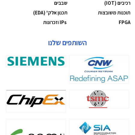
‫רכיבים‬ (IOT)
‫שבבים‬
‫תוכנות משובצות‬
‫תכנון אלק' (‪(EDA‬‬
‫‪FPGA‬‬
‫ ‪וזכרונות IPs‬‬
השותפים שלנו