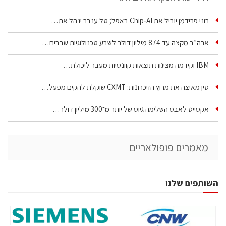
רוני פרידמן יוביל את Chip‑AI באפל; טל ענבר ינהל את…
ארה״ב מקצה עד 874 מיליון דולר לשבע טכנולוגיות שבבים…
IBM וקידמה מציגות תוצאות קוונטיות מעבר ליכולת…
סין מאיצה את מרוץ הזיכרונות: CXMT שוקלת להקים מפעל…
אקסייט לאבס השלימה גיוס של יותר מ־300 מיליון דולר…
מאמרים פופולאריים
השותפים שלנו