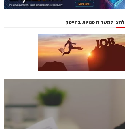
לחצו למשרות פנויות בהייטק
כנסים ואירועים
כנס ChipEx2026 יערך ב-12-13 במאי, 2026. הכנס מיועד
לכל העוסקים בתעשיית הסמיקונדקטור כולל מהנדסים,