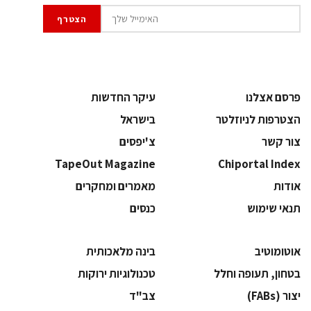
פרסם אצלנו
עיקר החדשות
הצטרפות לניוזלטר
בישראל
צור קשר
צ'יפסים
TapeOut Magazine
Chiportal Index
אודות
מאמרים ומחקרים
תנאי שימוש
כנסים
אוטומוטיב
בינה מלאכותית
בטחון, תעופה וחלל
‫טכנולוגיות ירוקות‬
‫יצור (‪(FABs‬‬
‫צב"ד‬