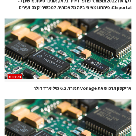
לקראת ChipEx2022: פרופ' דייויד בלאו, אוניברסיטת מישיגן ל-
Chiportal: פיתחנו מאיצי בינה מלאכותית למכשירי קצה זעירים
תקשורת
אריקסון תרכוש את Vonage תמורת 6.2 מיליארד דולר