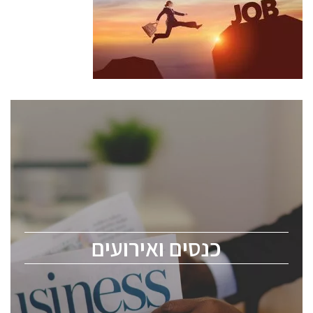
כנסים ואירועים
כנס ChipEx2026 יערך ב-12-13 במאי, 2026. הכנס מיועד
לכל העוסקים בתעשיית הסמיקונדקטור כולל מהנדסים,
מומחים מקצועיים ובכירים.
כנסים ואירועים
ChipEx2026 will be held on May 12-13, 2026. The
conference is intended for everyone involved in the
semiconductor industry, including engineers,