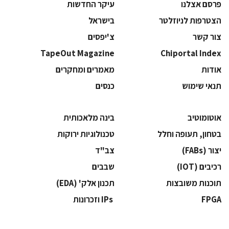
פרסם אצלנו
עיקר החדשות
הצטרפות לניוזלטר
בישראל
צור קשר
צ'יפסים
TapeOut Magazine
Chiportal Index
אודות
מאמרים ומחקרים
תנאי שימוש
כנסים
אוטומוטיב
בינה מלאכותית
בטחון, תעופה וחלל
‫טכנולוגיות ירוקות‬
‫יצור (‪(FABs‬‬
‫צב"ד‬
‫רכיבים‬ (IOT)
‫שבבים‬
‫תוכנות משובצות‬
‫תכנון אלק' (‪(EDA‬‬
‫‪FPGA‬‬
‫ ‪וזכרונות IPs‬‬