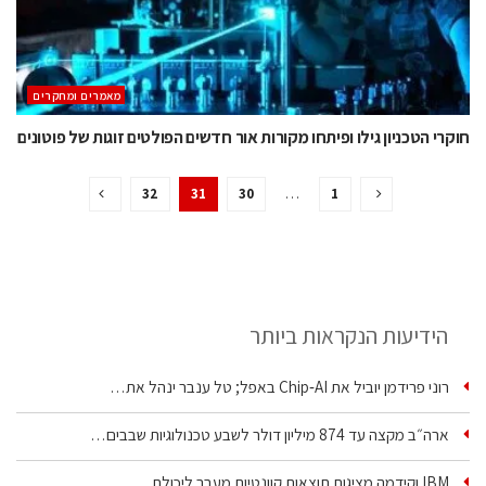
מאמרים ומחקרים
חוקרי הטכניון גילו ופיתחו מקורות אור חדשים הפולטים זוגות של פוטונים
32
31
30
…
1
הידיעות הנקראות ביותר
רוני פרידמן יוביל את Chip‑AI באפל; טל ענבר ינהל את…
ארה״ב מקצה עד 874 מיליון דולר לשבע טכנולוגיות שבבים…
IBM וקידמה מציגות תוצאות קוונטיות מעבר ליכולת…