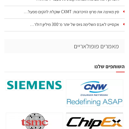
סין מאיצה את מרוץ הזיכרונות: CXMT שוקלת להקים מפעל…
אקסייט לאבס השלימה גיוס של יותר מ־300 מיליון דולר…
מאמרים פופולאריים
השותפים שלנו