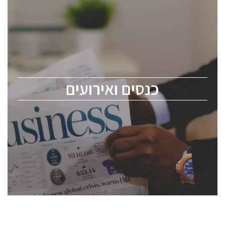
כנסים ואירועים
כנס ChipEx2026 יערך ב-12-13 במאי, 2026. הכנס מיועד
לכל העוסקים בתעשיית הסמיקונדקטור כולל מהנדסים,
מומחים מקצועיים ובכירים.
כנסים ואירועים
ChipEx2026 will be held on May 12-13, 2026. The
conference is intended for everyone involved in the
semiconductor industry, including engineers,
professional experts, and senior executives.
לחץ לפרטים