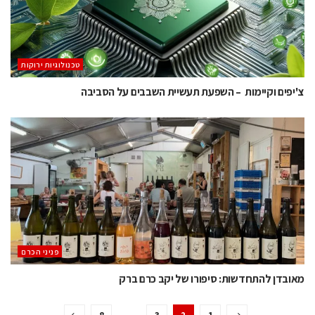
‫טכנולוגיות ירוקות‬
צ'יפים וקיימות – השפעת תעשיית השבבים על הסביבה
פניני הכרם
מאובדן להתחדשות: סיפורו של יקב כרם ברק