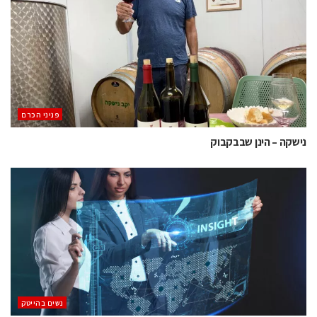
פניני הכרם
נישקה – הינן שבבקבוק
נשים בהייטק