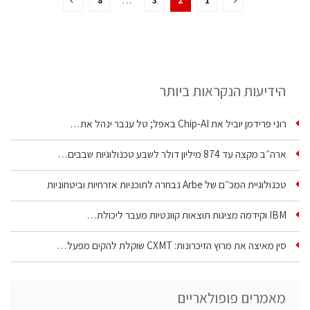
8
…
3
2
1
הידיעות הנקראות ביותר
רוני פרידמן יוביל את Chip‑AI באפל; טל ענבר ינהל את…
ארה״ב מקצה עד 874 מיליון דולר לשבע טכנולוגיות שבבים…
טכנולוגיית המכ״ם של Arbe נבחרה לתוכניות אזרחיות וביטחוניות
IBM וקידמה מציגות תוצאות קוונטיות מעבר ליכולת…
סין מאיצה את מרוץ הזיכרונות: CXMT שוקלת להקים מפעל…
מאמרים פופולאריים