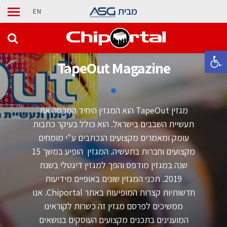
מבית
EN
פתח סרגל נגישות
TapeOut Magazine
מגזין TapeOut הוא המגזין היחיד המכסה את
תעשיית השבבים בישראל. הוא כולל בעיקר כתבות
עומק ומאמרים מקצועים הנכתבים ע"י מומחים
מקצועים וחברות בתעשיה. המגזין הופיע במשך 15
שנה במגזין מודפס והפך למגזין דיגטלי בשנת
2019. תכני המגזין שונים באופיים מידיעות
חדשותיות קצרות המופיעות באתר Chiportal. אנו
ממשיכים לפרסם מגזין זה כשרות לקוראינו
המוענינים בתכנים מקצועים העוסקים בנושאים