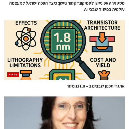
מסטארטאפ ניישן לסמיקונדקטור ניישן: כיצד הפכה ישראל למעצמה
עולמית בפיתוח שבבי AI
‫שבבים‬
אתגרי תכנון שבבים ב – 1.8 ננומטר