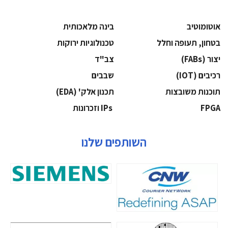
אוטומוטיב
בינה מלאכותית
בטחון, תעופה וחלל
‫טכנולוגיות ירוקות‬
‫יצור (‪(FABs‬‬
‫צב"ד‬
‫רכיבים‬ (IOT)
‫שבבים‬
‫תוכנות משובצות‬
‫תכנון אלק' (‪(EDA‬‬
‫‪FPGA‬‬
‫ ‪וזכרונות IPs‬‬
השותפים שלנו