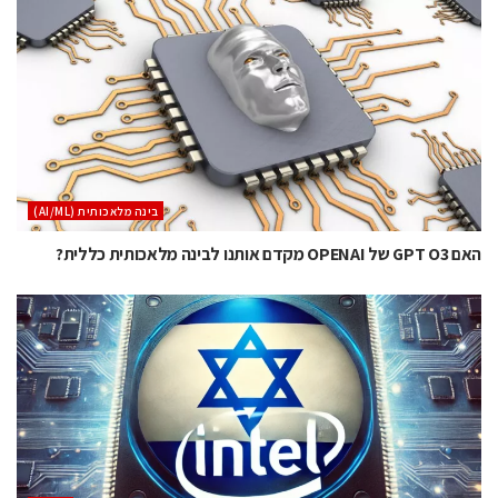
בינה מלאכותית (AI/ML)
האם GPT O3 של OPENAI מקדם אותנו לבינה מלאכותית כללית?