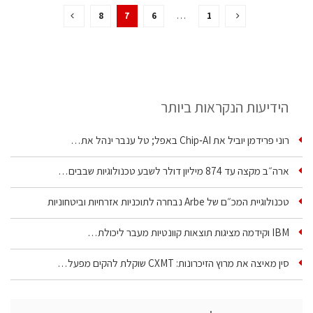
8
7
6
…
1
הידיעות הנקראות ביותר
רוני פרידמן יוביל את Chip‑AI באפל; טל ענבר ינהל את…
ארה״ב מקצה עד 874 מיליון דולר לשבע טכנולוגיות שבבים…
טכנולוגיית המכ״ם של Arbe נבחרה לתוכניות אזרחיות וביטחוניות
IBM וקידמה מציגות תוצאות קוונטיות מעבר ליכולת…
סין מאיצה את מרוץ הזיכרונות: CXMT שוקלת להקים מפעל…