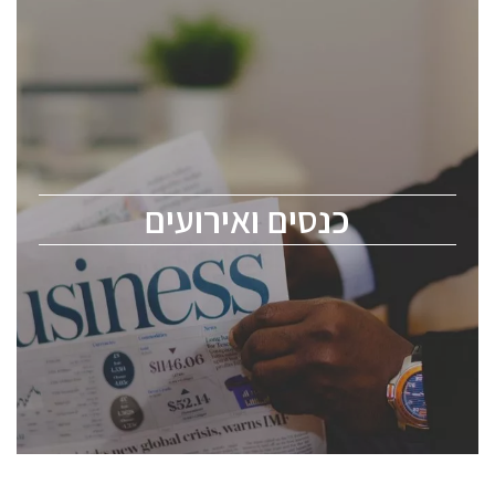
כנסים ואירועים
כנס ChipEx2026 יערך ב-12-13 במאי, 2026. הכנס מיועד
לכל העוסקים בתעשיית הסמיקונדקטור כולל מהנדסים,
מומחים מקצועיים ובכירים.
כנסים ואירועים
ChipEx2026 will be held on May 12-13, 2026. The
conference is intended for everyone involved in the
semiconductor industry, including engineers,
professional experts, and senior executives.
לחץ לפרטים