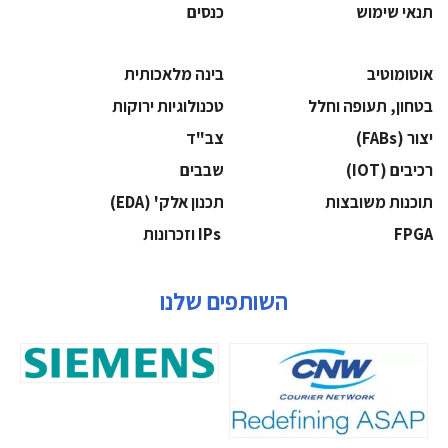
תנאי שימוש
כנסים
אוטומוטיב
בינה מלאכותית
בטחון, תעופה וחלל
‫טכנולוגיות ירוקות‬
‫יצור (‪(FABs‬‬
‫צב"ד‬
‫רכיבים‬ (IOT)
‫שבבים‬
‫תוכנות משובצות‬
‫תכנון אלק' (‪(EDA‬‬
‫‪FPGA‬‬
‫ ‪וזכרונות IPs‬‬
השותפים שלנו