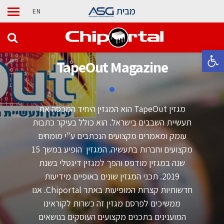
מבית
EN
פתח סרגל נגישות
TapeOut Magazine
מגזין TapeOut הוא המגזין היחיד המכסה את
תעשיית השבבים בישראל. הוא כולל בעיקר כתבות
עומק ומאמרים מקצועים הנכתבים ע"י מומחים
מקצועים וחברות בתעשיה. המגזין הופיע במשך 15
שנה במגזין מודפס והפך למגזין דיגטלי בשנת
2019. תכני המגזין שונים באופיים מידיעות
חדשותיות קצרות המופיעות באתר Chiportal. אנו
ממשיכים לפרסם מגזין זה כשרות לקוראינו
המוענינים בתכנים מקצועים העוסקים בנושאים