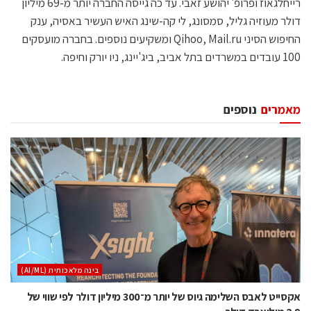
רייחלגאוז ופרופ' יהושע זאבי. עד כה גייסה החברה יותר מ-69 מיליון
דולר מעוזיה גליל, סמסונג, לי קה-שינג האיש העשיר באסיה, ענק
החיפוש הסיני Qihoo, Mail.ru ומשקיעים נוספים. בחברה מועסקים
100 עובדים במשרדים בתל אביב, ביג'יינג, ניו יורק וחיפה.
מאמרים
נוספים
בינה מלאכותית (AI/ML)
אקסייט לאבס השלימה גיוס של יותר מ־300 מיליון דולר לפי שווי של