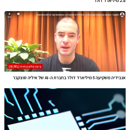
2.8 מיליארד דולר
בינה מלאכותית (AI/ML)
אנבידיה משקיעה 5 מיליארד דולר בחברת ה-AI של איליה סוצקבר