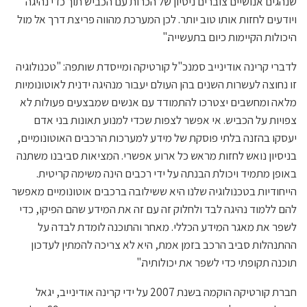
שנהגים אנושיים צוברים ניסיון של הכרות עם הכביש תוך כדי נהיגה
ויודעים לחזות אותו טוב יותר. לכן המערכת מהווה פריצת דרך אל מול
היכולות הקיימות כיום בתעשייה."
לדברי קרינה אודינייב סמנכ"ל קורטיקה ומייסדת שותפה: "טכנולוגיה
זו נחוצה לעשרות השנים בהן העולם יעבור מנהיגה ידנית לאוטונומיות
מלאה ומחשבים יצטרכו להתמודד עם אנשים שמבצעים פעולות לא
צפויות על הכביש. אי אפשר לצפות שכדי למנוע תאונות בני אדם
יעסקו בהזנה בלתי פוסקת של מידע למערכות הרכבים האוטונומיים,
בניסיון נואש לחזות מראש כל ארוע אפשרי. המציאות סביבנו משתנה
באופן מתמיד ויכולת הבנתה על ידי רכבים הינה משימה קריטית.
הייחודיות בטכנולוגיה שלנו היא ששילובה ברכבים אוטונומיים מאפשר
להם ללמוד נהיגה לבד ולחלוק זה עם זה את המידע שהם הפיקו, כדי
לשפר את מאגר המידע הכללי. מאחר והתוכנה לומדת לבדה על
ההתנהלות סביב הרכב בזמן אמת, היא לא צריכה להמתין לעדכון
תוכנה תקופתי כדי לשפר את יכולותיה."
חברת קורטיקה הוקמה בשנת 2007 על ידי קרינה אודינייב, יגאל