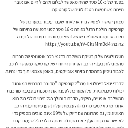
בפער של כ-16 מטר שהיה מאפשר לבלום ולהציל חיים אם אובר
הייתה משתמשת בטכנולוגיה של קורטיקה.
מצורף קישור לצפייה בוידאו לאחר שעבר עיבוד במערכת של
קורטיקה. הולכת הרגל מזוהה כ-16 מטר לפני הפגיעה בתיחום של
תיבה אדומה והאופניים שהיא נושאת מזוהים בתיחום של תיבה
צהובה: https://youtu.be/rV-CkzMmBd4
הטכנולוגיה של קורטיקה משולבת בדגמי רכב אוטונומי של חברות
מהמובילות בענף הרכב. הפתרון הייחודי של קורטיקה מאפשר לרכב
לצבור ניסיון בהתמדה בזיהוי אובייקטים, באופן עצמאי תוך כדי נהיגה.
לדברי יגאל רייחלגאוז מנכ"ל קורטיקה: "מדובר בתרחיש המאתגר
יכולות טכנולוגיות, על המערכת לפענח את הסכנות בסביבה מורכבת
המשלבת אופניים, תיקים, מדרחוב והולך רגל. זיהוי הולכי רגל הוא
אתגר מרכזי למערכות נהיגה עצמית ועליו נשען פיתוח ענף הרכב
האוטונומי, גם פתרונות עם דיוק של 99% אינם טובים מספיק כדי
לאפשר את קיום הענף. אם התוכנה זיהתה הולכי רגל שעמדו קרוב