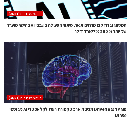
בינה מלאכותית (AI/ML)
סמסונג וברודקום מרחיבות את שיתוף הפעולה בשבבי AI בהיקף מוערך
של יותר מ-200 מיליארד דולר
בינה מלאכותית (AI/ML)
AMD ו־DriveNets מציגות ארכיטקטורת רשת לקלאסטרי AI מבוססי
MI350