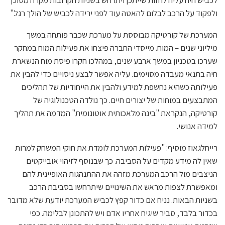
לכביש היה עליה לחזות שייתכן ויתרחש בשניות הקרובות מקרה מסוכן
ולפקוד על הרכב לבלום להאטה עוד לפני ירידה לכביש של הולך רגל."
המערכת של קורטיקה מבוססת על מערכת שכבר פותחה במשך
מיליוני שנים – המוח. מייסדי החברה פיצחו את פעילות המוח במחקר
שערכו בטכניון במשך ארבע שנים, במהלכו חקרו פיסת מוח הנשארת
חיה בתנאי מעבדה מסוימים. עליה אפשר לבצע ניסויים כדי להבין את
פעילותה כשהיא נחשפת למידע ולהבין את הייחודיות של תהליכים
המתבצעים במוחות של יצורים חיים. כך נולדה הטכנולוגיה של
קורטיקה, הנקראת "בינה מלאכותית אוטונומית" המדמה את תהליך
למידה אנושי.
רייחלגאוז מוסיף: "פעילות המערכת לומדת את חוקי המשחק למרות
שאין לה מידע מקדים על הסביבה. כך שבנוסף לזיהוי אובייקטים
הניצבים מול הרכב המערכת מזהה את ההתנהגות האופיינית להם
ומאפשרת לצפות מראש את השינויים שיתרחשו בסביבת הרכב
בשניות הבאות. נניח אם כדור קפץ לכביש המערכת יודעת שלא מדובר
בכדור בלבד, סביר שיגיח אחריו אדם ויש להתכונן לבלימה. כפי