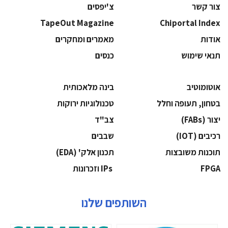
צור קשר
צ'יפסים
TapeOut Magazine
Chiportal Index
אודות
מאמרים ומחקרים
תנאי שימוש
כנסים
אוטומוטיב
בינה מלאכותית
בטחון, תעופה וחלל
‫טכנולוגיות ירוקות‬
‫יצור (‪(FABs‬‬
‫צב"ד‬
‫רכיבים‬ (IOT)
‫שבבים‬
‫תוכנות משובצות‬
‫תכנון אלק' (‪(EDA‬‬
‫‪FPGA‬‬
‫ ‪וזכרונות IPs‬‬
השותפים שלנו