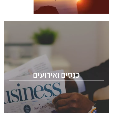
כנסים ואירועים
כנס ChipEx2026 יערך ב-12-13 במאי, 2026. הכנס מיועד
לכל העוסקים בתעשיית הסמיקונדקטור כולל מהנדסים,
מומחים מקצועיים ובכירים.
כנסים ואירועים
ChipEx2026 will be held on May 12-13, 2026. The
conference is intended for everyone involved in the
semiconductor industry, including engineers,
professional experts, and senior executives.