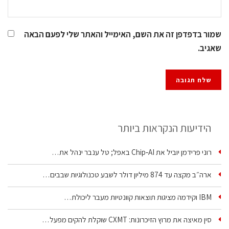
שמור בדפדפן זה את השם, האימייל והאתר שלי לפעם הבאה
שאגיב.
הידיעות הנקראות ביותר
רוני פרידמן יוביל את Chip‑AI באפל; טל ענבר ינהל את…
ארה״ב מקצה עד 874 מיליון דולר לשבע טכנולוגיות שבבים…
IBM וקידמה מציגות תוצאות קוונטיות מעבר ליכולת…
סין מאיצה את מרוץ הזיכרונות: CXMT שוקלת להקים מפעל…