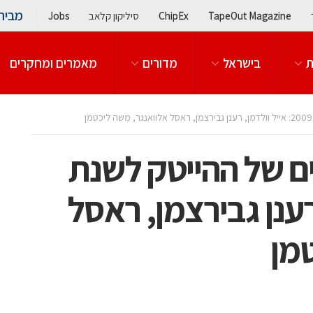
מבית
TapeOut Magazine
ChipEx
סיליקון קלאב
Jobs
ת
בישראל
מדורים
מאמרים ומחקרים
ם של ההייטק לשנת
ן, רענן גבירצמן, ראסל
טמן