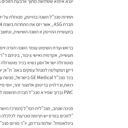
יוצא איפוא ששלושה מתוך ארבעת הזוכים 
תחרות מנכ"ל השנה בהייטק, מנוהלת על יד
בתעשיית ההייטק זו השנה השישית, ונחשב 
בראש ועדת השיפוט עומד השנה יהודה זיסאפ
תעשייה, אקדמיה ואישי ציבור, ביניהם ד"ר
מוטורולה ישראל וסגן נשיא בכיר מוטורולה א
דיקן הפקולטה למנהל עסקים באונ' ת"א; יה
בכר מנכ"ל GE Medical
רואח,ש דלויט בריטמן אלמגור זהר, יוסי 
PWC וברוך שפירא מנכ"ל חברת ההשמה לבכירים "עתודות".
פנינה שנהב, מנכ"לית המי"ל (המרכז הישרא
"לזוכים בפרס יש תרומה מכרעת לכלכלה ה
בינלאומית". שלמה גרדמן, יו"ר פורום מנכ