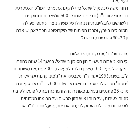
העולמית.
הם, כתבו השופטים: "לפני 3.5 שנים חזר משה ליכטמן לישראל כדי להקים את מרכז המו"פ האסטרטגי
של מיקרוסופט בישראל (אחד משלושה בלבד מחוץ לארה"ב) והצמיח אותו ל- 600 אנשי פיתוח וחוקרים
ל 14 מוצרים חדשים לשווקים גלובליים. תחת ניהולו של משה, נוצרו שיתופי פעולה
 המובילים בארץ, ומרכז הפיתוח של מיקרוסופט הפך לאבן שואבת
".
סד ויו"ר ג'מיני קרנות ישראליות
בנימוקיהם כתבו השופטים: "ד"ר אד מלבסקי הוא מאבות תעשיית הון הסיכון בישראל. במשך 14 שנות כהונתו
כמנכ"ל קרן בירד היה ממונה על השקעות בהיקף של מעל- 100 מיליון דולר בלמעלה מ- 300 מיזמים משותפים
של חברות מתחום ההיי-טק בין ישראל לארה"ב. בשנת 1993 ייסד ד"ר מלבסקי את "ג'מיני קרנות ישראליות"
כאחת מהקרנות שהוקמו במסגרת פרויקט "יוזמה" הממשלתי ועמד בראשה עד שנת 2000. ד"ר מלבסקי זכה
לפרסים ולהכרה בינלאומית ורשומים על שמו כ- 25 פטנטים בעולם. כאות הוקרה והערכה רבה על פועלו לטובת
יות צעירות , על היותו איש חזון מרשים ועל תרומתו המהותית
יט פורום מנכ"לי ההייטק להעניק את אות מפעל חיים לד"ר אד