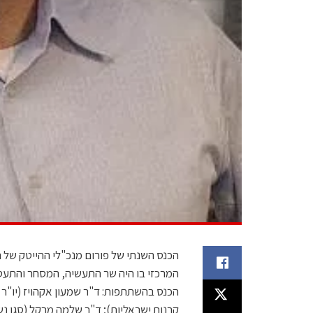
המרכזי בו היה שר התעשיה, המסחר והתעסוק
הכנס בהשתתפות: ד"ר שמעון אקהויז (יו"ר הד
קרנות ישראליות); ד"ר שלמה מרקל (סגן נש