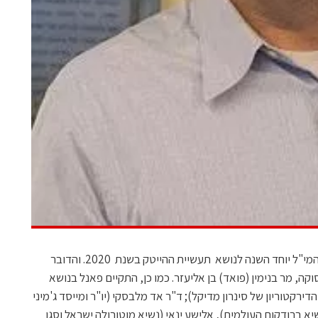
הכנס השנתי של פורום מנכ"לי ההייטק של המי"ל יוחד השנה לנושא תעשיית ההייטק בשנת 2020. והדובר
ה, מר בנימין (פואד) בן אליעזר. כמו כן, התקיים פאנל בנושא
ירקטוריון של סינרון מדיקל); ד"ר אד מלבסקי (יו"ר ומייסד ג'מיני
יא ברודקום העולמית), אלישע ינאי (נשיא מוטורולה ישראל וסגן