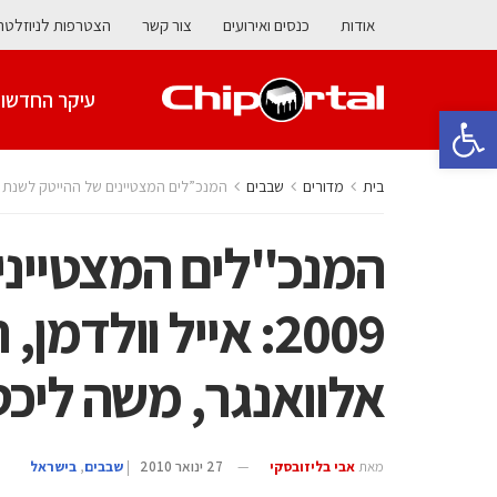
אודות
כנסים ואירועים
צור קשר
הצטרפות לניוזלטר
עיקר החדשו
פתח סרגל נגישות
בית
מדורים
‫שבבים‬
המנכ”לים המצטיינים של ההייטק לשנת 2009: אייל וולדמן, רענן גבירצמן, ראסל אלוואנגר, משה ליכטמן
המנכ"לים המצטייני
2009: אייל וולדמ
אלוואנגר, משה ליכ
מאת
אבי בליזובסקי
27 ינואר 2010
|
‫שבבים‬
,
בישראל