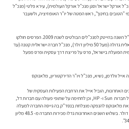
כ"ל אורקל ישראל וסגן מנכ"ל אורקל העולמית), עירא פלטי (מנכ"ל
אומי "הטובים בחינוך", ראש המטה של יו"ר האופוזיציה, ולשעבר
בתום הכנס התקיים טקס הענקת פרסי מנכ"ל השנה בהייטק למנכ"לים הבולטים לשנת 2009. הפרסים חולקו
במסגרת חמש קטגוריות: מנכ"ל חברה ישראלית גדולה (מעל 50 מיליון דולר), מנכ"ל חברה ישראלית קטנה (עד
ומית הפועלת בישראל, פרס על פריצת דרך עסקית ופרס מפעל
אייל וולדמן, נשיא, מנכ"ל ויו"ר הדירקטוריון, מלאנוקס
ם האחרונות, הוביל אייל את הרחבת הפעילות העסקית של
מלאנוקס, את הפיכתה לשותף אסטרטגי של חברות Sun ו- HP, וכן לחתימה על שתופי פעולה עם חברות דל,
ראשית 2007 הצעיד אייל את מלאנוקס להנפקה מוצלחת בנסד"ק בה גייסה החברה למעלה
מ-100 מליון דולר לפי שווי של חצי מילארד דולר. בשלוש השנים האחרונות גדלו מכירות החברה מ- 48.5 מליון