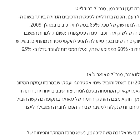
 רענן גבירצמן, מנכ"ל ברודלייט.
ל רענן, הפכה ברודלייט לספקית הרכיבים הגדולה ביותר בשוק ה-
GPON, גברה על חברות הענק בשוק, והגיעה לנתח שוק של מעל 65% במשלוחי רכיבים במהלך 2009.
 חדש לשוק אחר וכבר סגרה עסקאות ראשונות. למרות המשבר
וקים חדשים ובכך סייע לה להגיע להיקפי מכירות מהותיים. בשלוש
השנים החולפות הגדילה החברה את מכירותיה ב- 60% בממוצע שנתי, ואילו המכירות לעובד גדלו ב- 65%
וואנגר, מנכ"ל טאואר-ג'אז.
בנימוקיהם כתבו השופטים: "בסוף שנת 2008 יזם ראסל והוביל שינוי אסטרטגי ועסקי שבמרכזו עסקת המיזוג
אמריקאית, המתמחה בטכנולוגיות יצור שבבים ייחודיות. היתה זו
אך דווקא מצבה העסקי החמור של טאואר בתקופה כה קשה הוביל
 חברות שנקלעו למשבר שביחד הפכו לחברה המובילה לייצור
 בישראל זכה משה ליכטמן, נשיא מרכז המחקר והפיתוח של