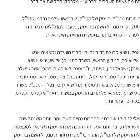
הם מתעשיית השבבים והרביעי – מלבסקי החל שם את דרכו.
י פורום מנכ"לי הייטק של המי"ל, שבראשו שלמה גרדמן מנכ"ל
חברת ASG , אשר יזם את התחרות בשנת 2004. פרס מנכ"ל השנה בהייטק , מוענק למנכ"לים מצטיינים
לפרס היוקרתי ביותר בתעשיית ההייטק הישראלית.
ל, נשיא קבוצת רד בינת. בין חברי הוועדה נמצאים אנשי
 אלי אופר, המדען הראשי, משרד התמ"ת; אלישע ינאי, נשיא
ינק.; ישראל מזין, מייסד, יו"ר ומנכ"ל אופטיר; פרופ' אשר טישלר,
ודית ריכטר מנכ"ל מדינול, ,דיתה ברוניצקי, מנכ"ל אורמת,טובי
 בישראל, מנשה עזרא שותף מנהל בקרן ג'מיני,רואח"ש אילן בירנפלד –מנכ"ל משרד
פילוס שותף ואחראי על תחום ההייטק במשרד רואח"ש קסלמן וקסלמן
לי לניהול) אומרת שהתחרות נהיית קשה יותר ויותר משנה לשנה:
ישראלית, ובהיותם אנשי חזון הפכה את ההייטק הישראלי למעצמה
"לי ההייטק של המי"ל, הוסיף כי "מטרת תחרות מנכ"ל השנה בהייטק