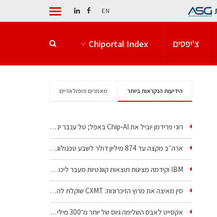
EN
צ'יפסים
Chiportal Index
הידיעות הנקראות ביותר
מאמרים פופולאריים
רוני פרידמן יוביל את Chip‑AI באפל; טל ענבר ינהל את…
ארה״ב מקצה עד 874 מיליון דולר לשבע טכנולוגיות שבבים…
IBM וקידמה מציגות תוצאות קוונטיות מעבר ליכולת…
סין מאיצה את מרוץ הזיכרונות: CXMT שוקלת להקים מפעל…
אקסייט לאבס השלימה גיוס של יותר מ־300 מיליון דולר…