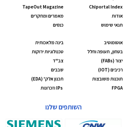
TapeOut Magazine
Chiportal Index
אודות
מאמרים ומחקרים
תנאי שימוש
כנסים
אוטומוטיב
בינה מלאכותית
בטחון, תעופה וחלל
‫טכנולוגיות ירוקות‬
‫יצור (‪(FABs‬‬
‫צב"ד‬
‫רכיבים‬ (IOT)
‫שבבים‬
‫תוכנות משובצות‬
‫תכנון אלק' (‪(EDA‬‬
‫‪FPGA‬‬
‫ ‪וזכרונות IPs‬‬
השותפים שלנו