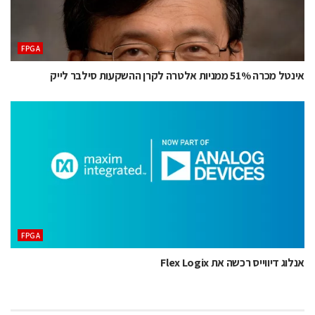
‫‪FPGA‬‬
אינטל מכרה 51% ממניות אלטרה לקרן ההשקעות סילבר לייק
‫‪FPGA‬‬
אנלוג דיווייס רכשה את Flex Logix