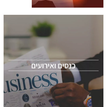
כנסים ואירועים
כנס ChipEx2026 יערך ב-12-13 במאי, 2026. הכנס מיועד
לכל העוסקים בתעשיית הסמיקונדקטור כולל מהנדסים,
מומחים מקצועיים ובכירים.
כנסים ואירועים
ChipEx2026 will be held on May 12-13, 2026. The
conference is intended for everyone involved in the
semiconductor industry, including engineers,
professional experts, and senior executives.
לחץ לפרטים