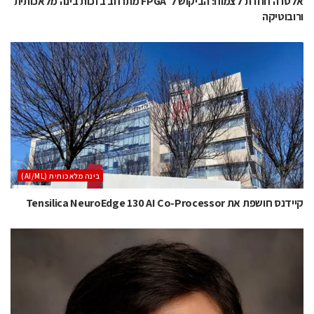
אלטרה חוזרת לצמוח: הביקוש ל־FPGA מתרחב בזכות בינה מלאכותית
ורובוטיקה
בינה מלאכותית (AI/ML)
קיידנס חושפת את Tensilica NeuroEdge 130 AI Co-Processor