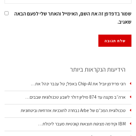
שמור בדפדפן זה את השם, האימייל והאתר שלי לפעם הבאה
שאגיב.
הידיעות הנקראות ביותר
רוני פרידמן יוביל את Chip‑AI באפל; טל ענבר ינהל את…
ארה״ב מקצה עד 874 מיליון דולר לשבע טכנולוגיות שבבים…
טכנולוגיית המכ״ם של Arbe נבחרה לתוכניות אזרחיות וביטחוניות
IBM וקידמה מציגות תוצאות קוונטיות מעבר ליכולת…