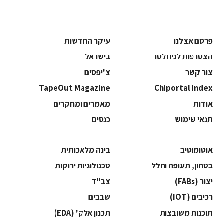
פרסם אצלנו
עיקר החדשות
הצטרפות לניוזלטר
בישראל
צור קשר
צ'יפסים
TapeOut Magazine
Chiportal Index
אודות
מאמרים ומחקרים
תנאי שימוש
כנסים
אוטומוטיב
בינה מלאכותית
בטחון, תעופה וחלל
‫טכנולוגיות ירוקות‬
‫יצור (‪(FABs‬‬
‫צב"ד‬
‫רכיבים‬ (IOT)
‫שבבים‬
‫תוכנות משובצות‬
‫תכנון אלק' (‪(EDA‬‬