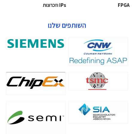
‫‪FPGA‬‬
‫ ‪וזכרונות IPs‬‬
השותפים שלנו