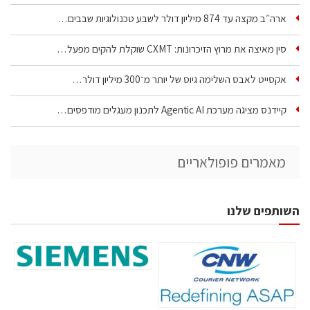
ארה״ב מקצה עד 874 מיליון דולר לשבע טכנולוגיות שבבים…
סין מאיצה את מרוץ הזיכרונות: CXMT שוקלת להקים מפעל…
אקסייט לאבס השלימה גיוס של יותר מ־300 מיליון דולר…
קיידנס מציגה מערכת Agentic AI לתכנון מעגלים מודפסים…
מאמרים פופולאריים
השותפים שלנו