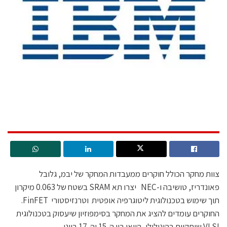
צוות מחקר הכולל חוקרים ממעבדות המחקר של יבמ, גלובל
פאונדריז, טושיבה ו-NEC יצרו תא SRAM בשטח של 0.063 מיקרון
תוך שימוש בטכנולוגית ליטוגרפיה אופטית וטרנזיסטורי FinFET.
החוקרים עומדים להציג את המחקר בסימפוזיון שיעסוק בטכנולוגית
VLSI שיתקיים בהונולולו, הוואי בין ה-15 וה-17 ביוני.