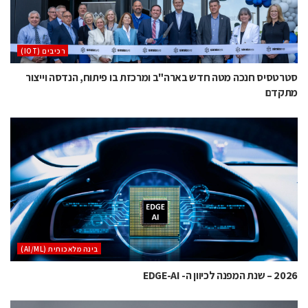
‫רכיבים‬ (IOT)
סטרטסיס חנכה מטה חדש בארה"ב ומרכזת בו פיתוח, הנדסה וייצור
מתקדם
בינה מלאכותית (AI/ML)
2026 – שנת המפנה לכיוון ה- EDGE-AI