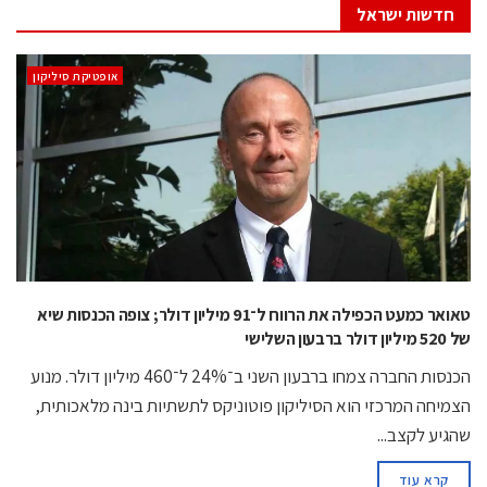
חדשות ישראל
אופטיקת סיליקון
טאואר כמעט הכפילה את הרווח ל־91 מיליון דולר; צופה הכנסות שיא
של 520 מיליון דולר ברבעון השלישי
הכנסות החברה צמחו ברבעון השני ב־24% ל־460 מיליון דולר. מנוע
הצמיחה המרכזי הוא הסיליקון פוטוניקס לתשתיות בינה מלאכותית,
שהגיע לקצב...
קרא עוד