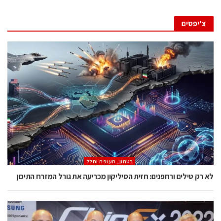
צ'יפסים
בטחון, תעופה וחלל
לא רק טילים ורחפנים: חזית הסיליקון מכריעה את גורל המזרח התיכון