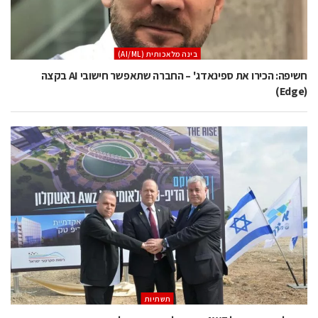
בינה מלאכותית (AI/ML)
חשיפה: הכירו את ספינאדג' – החברה שתאפשר חישובי AI בקצה
(Edge)
תשתיות