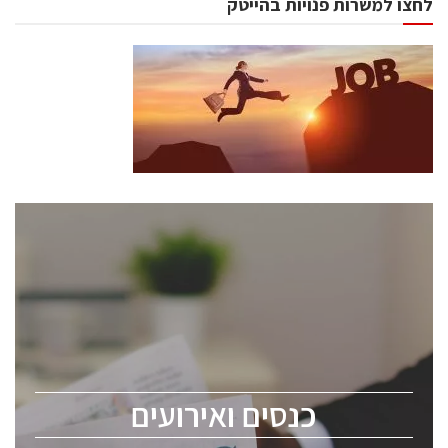
לחצו למשרות פנויות בהייטק
כנסים ואירועים
כנס ChipEx2026 יערך ב-12-13 במאי, 2026. הכנס מיועד
לכל העוסקים בתעשיית הסמיקונדקטור כולל מהנדסים,
מומחים מקצועיים ובכירים.
כנסים ואירועים
ChipEx2026 will be held on May 12-13, 2026. The