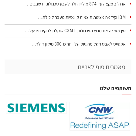
ארה״ב מקצה עד 874 מיליון דולר לשבע טכנולוגיות שבבים…
IBM וקידמה מציגות תוצאות קוונטיות מעבר ליכולת…
סין מאיצה את מרוץ הזיכרונות: CXMT שוקלת להקים מפעל…
אקסייט לאבס השלימה גיוס של יותר מ־300 מיליון דולר…
מאמרים פופולאריים
השותפים שלנו