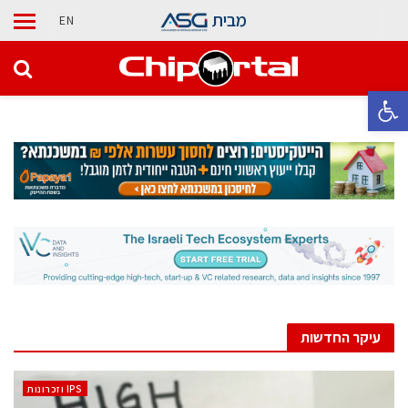
מבית
EN
פתח סרגל נגישות
עיקר החדשות
‫ ‪וזכרונות IPS‬‬