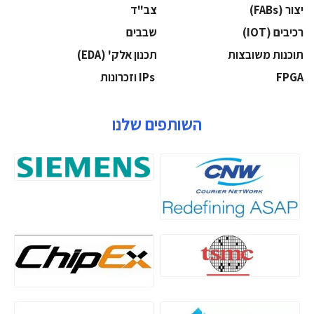
‫יצור (‪(FABs‬‬
‫צב"ד‬
‫רכיבים‬ (IOT)
‫שבבים‬
‫תוכנות משובצות‬
‫תכנון אלק' (‪(EDA‬‬
‫‪FPGA‬‬
‫ ‪וזכרונות IPs‬‬
השותפים שלנו