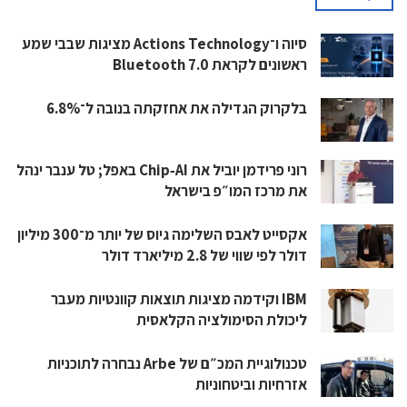
סיוה ו־Actions Technology מציגות שבבי שמע
ראשונים לקראת Bluetooth 7.0
בלקרוק הגדילה את אחזקתה בנובה ל־6.8%
רוני פרידמן יוביל את Chip‑AI באפל; טל ענבר ינהל
את מרכז המו״פ בישראל
אקסייט לאבס השלימה גיוס של יותר מ־300 מיליון
דולר לפי שווי של 2.8 מיליארד דולר
IBM וקידמה מציגות תוצאות קוונטיות מעבר
ליכולת הסימולציה הקלאסית
טכנולוגיית המכ״ם של Arbe נבחרה לתוכניות
אזרחיות וביטחוניות