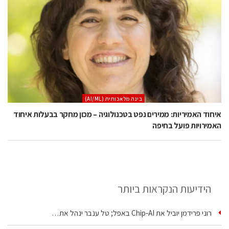
בינה מלאכותית (AI/ML)
איחוד האמיריות: ממירים נפט בטכנולוגיה – מכון מחקר בבעלות איחוד
האמירויות פועל בחיפה
הידיעות הנקראות ביותר
רוני פרידמן יוביל את Chip‑AI באפל; טל ענבר ינהל את…