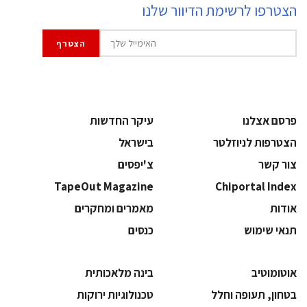
הצטרפו לרשימת הדיוור שלנו
פרסם אצלנו
עיקר החדשות
הצטרפות לניוזלטר
בישראל
צור קשר
צ'יפסים
TapeOut Magazine
Chiportal Index
אודות
מאמרים ומחקרים
תנאי שימוש
כנסים
אוטומוטיב
בינה מלאכותית
בטחון, תעופה וחלל
‫טכנולוגיות ירוקות‬