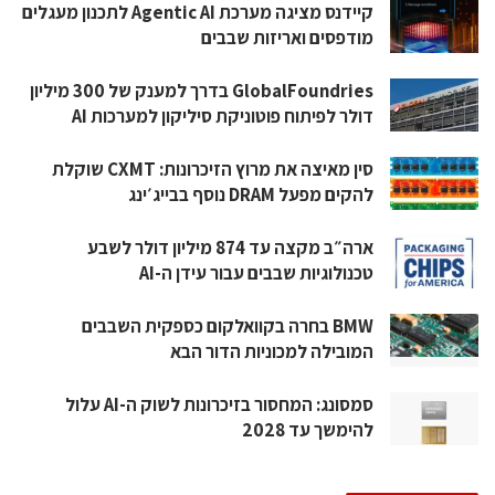
קיידנס מציגה מערכת Agentic AI לתכנון מעגלים
מודפסים ואריזות שבבים
GlobalFoundries בדרך למענק של 300 מיליון
דולר לפיתוח פוטוניקת סיליקון למערכות AI
סין מאיצה את מרוץ הזיכרונות: CXMT שוקלת
להקים מפעל DRAM נוסף בבייג׳ינג
ארה״ב מקצה עד 874 מיליון דולר לשבע
טכנולוגיות שבבים עבור עידן ה-AI
BMW בחרה בקוואלקום כספקית השבבים
המובילה למכוניות הדור הבא
סמסונג: המחסור בזיכרונות לשוק ה-AI עלול
להימשך עד 2028