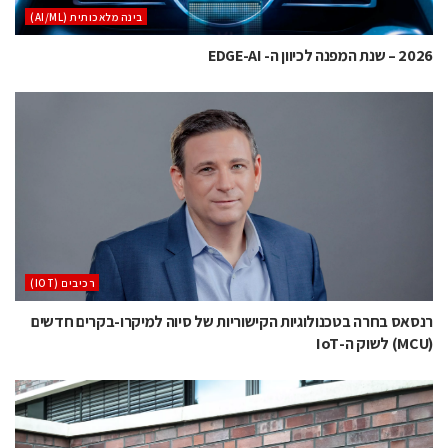
בינה מלאכותית (AI/ML)
2026 – שנת המפנה לכיוון ה- EDGE-AI
‫רכיבים‬ (IOT)
רנסאס בחרה בטכנולוגיות הקישוריות של סיוה למיקרו-בקרים חדשים
(MCU) לשוק ה-IoT