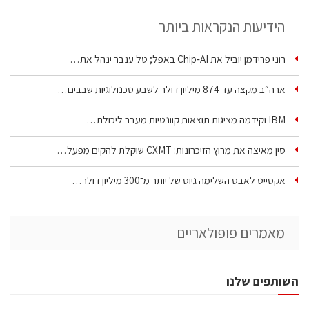
הידיעות הנקראות ביותר
רוני פרידמן יוביל את Chip‑AI באפל; טל ענבר ינהל את…
ארה״ב מקצה עד 874 מיליון דולר לשבע טכנולוגיות שבבים…
IBM וקידמה מציגות תוצאות קוונטיות מעבר ליכולת…
סין מאיצה את מרוץ הזיכרונות: CXMT שוקלת להקים מפעל…
אקסייט לאבס השלימה גיוס של יותר מ־300 מיליון דולר…
מאמרים פופולאריים
השותפים שלנו