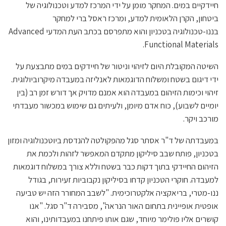
חיידקיים במים. המחקר מומן על ידי המרכז למדע וטכנולוגיה של
ביטחון, הקרן הלאומית למדע, ומרכז ראסל ברי למחקר
בננו-טכנולוגיה בטכניון והוא מתפרסם בכתב העת המדעי Advanced
Functional Materials.
השיטה המקובלת היום לזיהוי וניטור של חיידקים במים מתבצעת על
ידי דיגום בשטח ומשלוח הדוגמאות לאנליזה במעבדה מיקרוביולוגית.
זיהוי וכימות הזיהום במעבדה הוא אמנם מדויק אך דורש זמן רב (בין
יומיים לשבוע), כוח אדם מיומן, ולעיתים גם שימוש במכשור מעבדתי
מורכב ויקר.
במעבדתה של ד"ר אסתר סגל מהפקולטה להנדסת ביוטכנולוגיה ומזון
בטכניון, פותח שבב סיליקון מתקדם המאפשר לזהות ולכמת את
הזיהום החיידקי בתוך דקות כבר בשטח וללא צורך במשלוח דוגמאות
למעבדה. חוקרי הטכניון קדחו בסיליקון נקבוביות זעירות, בגודל
ננו-מטרי, בריאקציה אלקטרוכימית. "לשבב המחורר הזה יש טביעה
אופטית אופיינית בתחום האור הנראה", מסבירה ד"ר סגל. "אנו
קושרים אליו פולימר מיוחד, שגם אותו פיתחנו במעבדותינו, והוא