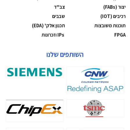
‫יצור (‪(FABs‬‬
‫צב"ד‬
‫רכיבים‬ (IOT)
‫שבבים‬
‫תוכנות משובצות‬
‫תכנון אלק' (‪(EDA‬‬
‫‪FPGA‬‬
‫ ‪וזכרונות IPs‬‬
השותפים שלנו