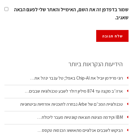
שמור בדפדפן זה את השם, האימייל והאתר שלי לפעם הבאה
שאגיב.
הידיעות הנקראות ביותר
רוני פרידמן יוביל את Chip‑AI באפל; טל ענבר ינהל את…
ארה״ב מקצה עד 874 מיליון דולר לשבע טכנולוגיות שבבים…
טכנולוגיית המכ״ם של Arbe נבחרה לתוכניות אזרחיות וביטחוניות
IBM וקידמה מציגות תוצאות קוונטיות מעבר ליכולת…
הביקוש לשבבים אנלוגיים מתאושש: הכנסות טקסס…