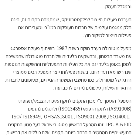
ובמגדל העמק.
העברת פעילות הייצור לפלקסטרוניקס, שמתמחה בתחום זה, הינה
חלק ממגמה עולמית של חברות העוסקות במו"פ ומעבירות את
פעילות הייצור למיקור חוץ.
מפעל מוטורולה בערד הוקם בשנת 1987 בשיתוף פעולה אסטרטגי
עם משרד הבטחון, ובהשקעה בלעדית של חברת מוטורולה שהמשיכה
לממן באופן בלעדי גם את כל העלויות התפעוליות וההשקעות הנוספות
שנדרשו מאז ועד היום. בשנות פעילותו ייצר המפעל רבים ממוצרי
הדגל של מוטורולה, כמו מחשבי המשטרה הניידים, מסופונים לחברות
הדואר והשילוח, טלפונים ניידים לרכב ועוד.
המפעל הוסמך ע"י מכון התקנים לתקן האיכות הצבאי/תעופתי
(AS9100B) ולתקן הרפואי (ISO13485) ולתקנים נוספים:
ISO/TS16949, OHSAS18001 , ISO9001:2008,ISO14001,
IPC-A-610D . זהו המפעל הראשון מסוגו בישראל בעל מגוון התקנים
התעשייתיים המחמירים הרחב ביותר. תקנים אלה כוללים את דרישות