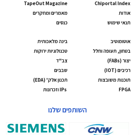
TapeOut Magazine
Chiportal Index
אודות
מאמרים ומחקרים
תנאי שימוש
כנסים
אוטומוטיב
בינה מלאכותית
בטחון, תעופה וחלל
‫טכנולוגיות ירוקות‬
‫יצור (‪(FABs‬‬
‫צב"ד‬
‫רכיבים‬ (IOT)
‫שבבים‬
‫תוכנות משובצות‬
‫תכנון אלק' (‪(EDA‬‬
‫‪FPGA‬‬
‫ ‪וזכרונות IPs‬‬
השותפים שלנו