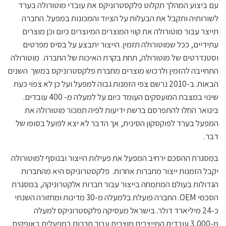
עם ביצוע המהלך תקלוט פלקסטרוניקס את עובדי מוטורולה בערד
לשורותיה ותקבל את הבעלות על הציוד והמכונות במפעל. החברה
תייצר עבור מוטורולה את קווי המוצרים המיוצרים כיום וכן מוצרים
עתידיים, ככל שמוטורולה תזמין. הייצור יתבצע על בסיס מפרטים
וסטנדרטים של מוטורולה, תחת בקרת האיכות של החברה. מוטורולה
התחייבה להזמין ולרכוש מוצרים מחברת פלקסטרוניקס במשך השנים
הבאות. ב-2010 נרשם צפי הזמנות גבוה למפעל ועל כן לא צפוי כעת
שינוי במצבת המועסקים העומד כיום על למעלה מ- 400 עובדים.
בינואר החלו להתפרסם ברשת ידיעות לפיה תמכור מוטורולה את
המפעל בערד לפוקסקון הסינית, אך הדבר לא יצא לפועל בסופו של
דבר.
במסגרת ההסכם ירחיב המפעל את פעילות הייצור ובנוסף למוטורולה
יקבל הזמנות ייצור מחברות אחרות. פלקסטרוניקס היא מהחברות
הגדולות בעולם המתמחה בייצור עבור חברות אלקטרוניקה, במסגרת
הסכמי OEM. החברה פועלת בלמעלה מ-30 מדינות ומחזורה השנתי
כ-24 מיליארד דולר. בישראל מעסיקה פלקסטרוניקס למעלה
מ-3,000 עובדים המייצרים מוצרים עבור חברות במפעלים באופקים