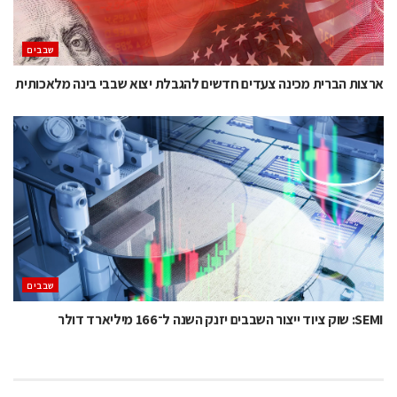
‫שבבים‬
ארצות הברית מכינה צעדים חדשים להגבלת יצוא שבבי בינה מלאכותית
‫שבבים‬
SEMI: שוק ציוד ייצור השבבים יזנק השנה ל־166 מיליארד דולר