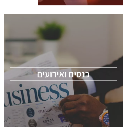
כנסים ואירועים
כנס ChipEx2026 יערך ב-12-13 במאי, 2026. הכנס מיועד
לכל העוסקים בתעשיית הסמיקונדקטור כולל מהנדסים,
מומחים מקצועיים ובכירים.
כנסים ואירועים
ChipEx2026 will be held on May 12-13, 2026. The
conference is intended for everyone involved in the
semiconductor industry, including engineers,
professional experts, and senior executives.
לחץ לפרטים