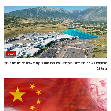
‫שבבים‬
הביקוש לשבבים אנלוגיים מתאושש: הכנסות טקסס אינסטרומנטס זינקו
ב־23%