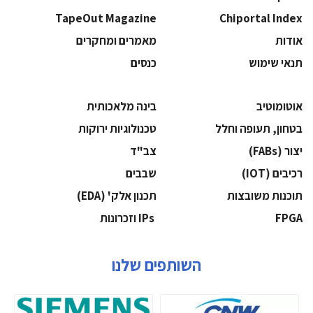
TapeOut Magazine
Chiportal Index
אודות
מאמרים ומחקרים
תנאי שימוש
כנסים
אוטומוטיב
בינה מלאכותית
בטחון, תעופה וחלל
‫טכנולוגיות ירוקות‬
‫יצור (‪(FABs‬‬
‫צב"ד‬
‫רכיבים‬ (IOT)
‫שבבים‬
‫תוכנות משובצות‬
‫תכנון אלק' (‪(EDA‬‬
‫‪FPGA‬‬
‫ ‪וזכרונות IPs‬‬
השותפים שלנו