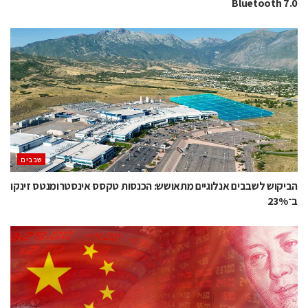
Bluetooth 7.0
‫שבבים‬
הביקוש לשבבים אנלוגיים מתאושש: הכנסות טקסס אינסטרומנטס זינקו
ב־23%