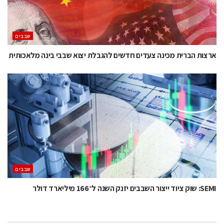
‫שבבים‬
ארצות הברית מכינה צעדים חדשים להגבלת יצוא שבבי בינה מלאכותית
‫שבבים‬
SEMI: שוק ציוד ייצור השבבים יזנק השנה ל־166 מיליארד דולר