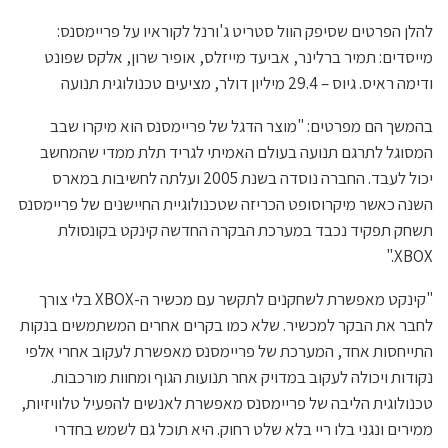
להלן הפרטים שסיפק הוול סטריט ג'ורנל לקוראיו על פריימסנס:
מייסדים: תמיר ברלינר, אביעד מייזלס, אופיר שרון, אלקס שפונט
ודימה ראיס. גיוס – 29.4 מיליון דולר, מציעים טכנולוגית תנועה
בהמשך הם מפרטים: "מוצר הדגל של פריימסנס הוא מיקרו שבב
המסוגל לתרגם תנועה בעולם האמיתי לגריד תלת ממדי שהמחשב
יכול לעבד. החברה נוסדה בשנת 2005 ועלתה לחשיבות במארס
השנה כאשר מיקרוסופט הכריזה שטכנולוגיית החיישנים של פריימסנס
תשחק תפקיד נכבד במערכת הבקרה החדשה קינקט בקונסולת
XBOX."
"קינקט מאפשרת לשחקנים לתקשר עם מכשיר ה-XBOX בלי צורך
לחבר את הבקר למכשיר. שלא כמו בקרים אחרים המשתמשים בנקות
התייחסות אחד, המערכת של פריימסנס מאפשרת לעקוב אחרי אלפי
נקודות ויכולה לעקוב במדויק אחר תנועות הגוף ומחוות מורכבות.
טכנולוגית הליבה של פריימסנס מאפשרת לאנשים להפעיל טלוויזיות,
ממירים ונגני בלו ריי בלא שלט רחוק. היא תוכל גם לשמש בחדרי