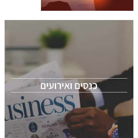
כנסים ואירועים
כנס ChipEx2026 יערך ב-12-13 במאי, 2026. הכנס מיועד
לכל העוסקים בתעשיית הסמיקונדקטור כולל מהנדסים,
מומחים מקצועיים ובכירים.
כנסים ואירועים
ChipEx2026 will be held on May 12-13, 2026. The
conference is intended for everyone involved in the
semiconductor industry, including engineers,
professional experts, and senior executives.
לחץ לפרטים