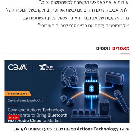
ועידות או אף כאמצעי תקשורת למשתמשים נכים."
"לתל אביב קשרים חזקים עם יבשת אירופה, בחלקו בשל הנוכחות של
צוות השקעות של אב ובנו – ראובן ושאול קליין. השותפות עם
מיקרוסופט העלתה את פריימסנס למכ"ם האירופי."
מאמרים
נוספים
‫שבבים‬
סיוה ו־Actions Technology מציגות שבבי שמע ראשונים לקראת