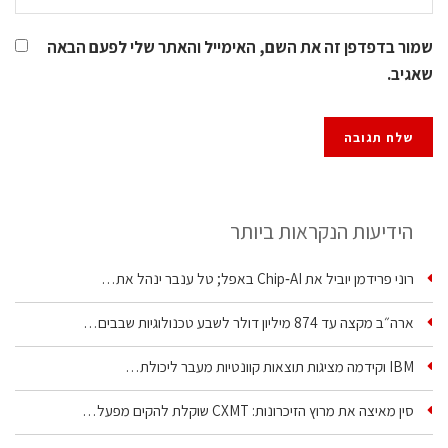
שמור בדפדפן זה את השם, האימייל והאתר שלי לפעם הבאה
שאגיב.
הידיעות הנקראות ביותר
רוני פרידמן יוביל את Chip‑AI באפל; טל ענבר ינהל את…
ארה״ב מקצה עד 874 מיליון דולר לשבע טכנולוגיות שבבים…
IBM וקידמה מציגות תוצאות קוונטיות מעבר ליכולת…
סין מאיצה את מרוץ הזיכרונות: CXMT שוקלת להקים מפעל…