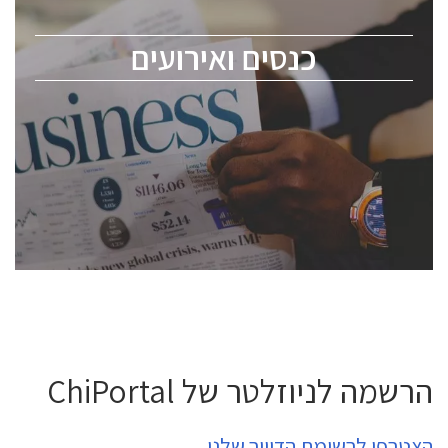
מומחים מקצועיים ובכירים.
כנסים ואירועים
ChipEx2026 will be held on May 12-13, 2026. The
conference is intended for everyone involved in the
semiconductor industry, including engineers,
professional experts, and senior executives.
לחץ לפרטים
הרשמה לניוזלטר של ChiPortal
הצטרפו לרשימת הדיוור שלנו