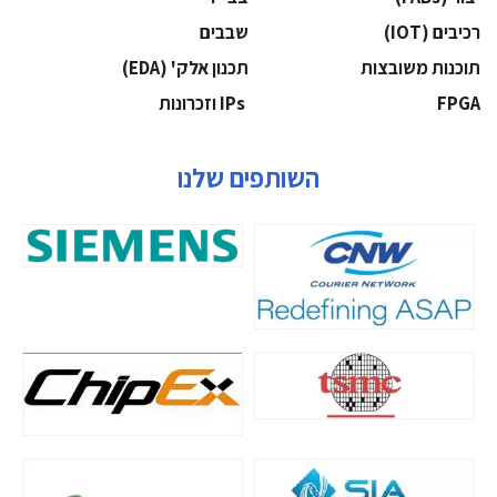
‫רכיבים‬ (IOT)
‫שבבים‬
‫תוכנות משובצות‬
‫תכנון אלק' (‪(EDA‬‬
‫‪FPGA‬‬
‫ ‪וזכרונות IPs‬‬
השותפים שלנו