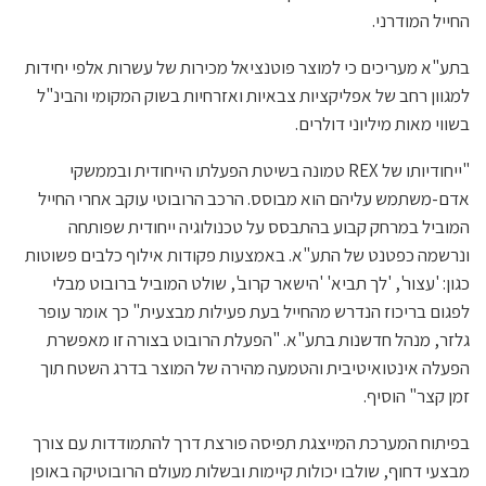
החייל המודרני.
בתע"א מעריכים כי למוצר פוטנציאל מכירות של עשרות אלפי יחידות
למגוון רחב של אפליקציות צבאיות ואזרחיות בשוק המקומי והבינ"ל
בשווי מאות מיליוני דולרים.
"ייחודיותו של REX טמונה בשיטת הפעלתו הייחודית ובממשקי
אדם-משתמש עליהם הוא מבוסס. הרכב הרובוטי עוקב אחרי החייל
המוביל במרחק קבוע בהתבסס על טכנולוגיה ייחודית שפותחה
ונרשמה כפטנט של התע"א. באמצעות פקודות אילוף כלבים פשוטות
כגון: 'עצור', 'לך תביא' 'הישאר קרוב', שולט המוביל ברובוט מבלי
לפגום בריכוז הנדרש מהחייל בעת פעילות מבצעית" כך אומר עופר
גלזר, מנהל חדשנות בתע"א. "הפעלת הרובוט בצורה זו מאפשרת
הפעלה אינטואיטיבית והטמעה מהירה של המוצר בדרג השטח תוך
זמן קצר" הוסיף.
בפיתוח המערכת המייצגת תפיסה פורצת דרך להתמודדות עם צורך
מבצעי דחוף, שולבו יכולות קיימות ובשלות מעולם הרובוטיקה באופן