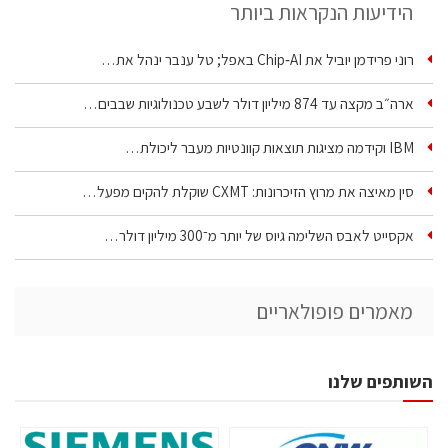
הידיעות הנקראות ביותר
רוני פרידמן יוביל את Chip‑AI באפל; טל ענבר ינהל את…
ארה״ב מקצה עד 874 מיליון דולר לשבע טכנולוגיות שבבים…
IBM וקידמה מציגות תוצאות קוונטיות מעבר ליכולת…
סין מאיצה את מרוץ הזיכרונות: CXMT שוקלת להקים מפעל…
אקסייט לאבס השלימה גיוס של יותר מ־300 מיליון דולר…
מאמרים פופולאריים
השותפים שלנו