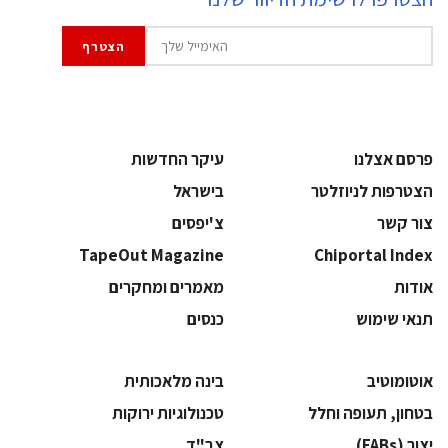
פרסם אצלנו
עיקר החדשות
הצטרפות לניוזלטר
בישראל
צור קשר
צ'יפסים
TapeOut Magazine
Chiportal Index
אודות
מאמרים ומחקרים
תנאי שימוש
כנסים
אוטומוטיב
בינה מלאכותית
בטחון, תעופה וחלל
‫טכנולוגיות ירוקות‬
‫יצור (‪(FABs‬‬
‫צב"ד‬