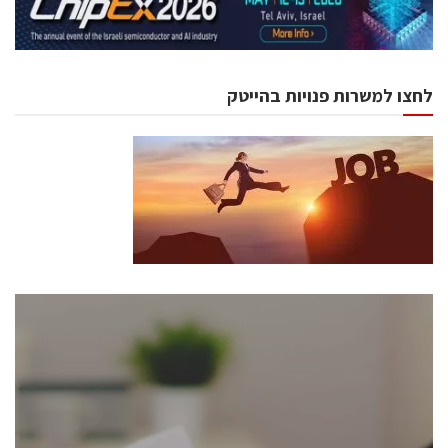
לחצו למשרות פנויות בהייטק
כנסים ואירועים
כנס ChipEx2026 יערך ב-12-13 במאי, 2026. הכנס מיועד
לכל העוסקים בתעשיית הסמיקונדקטור כולל מהנדסים,