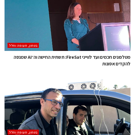
בטחון, תעופה וחלל
מטלפונים חכמים ועד לווייני FireSat: תשתית החישה וה־AI שמנסה
להקדים אסונות
בטחון, תעופה וחלל