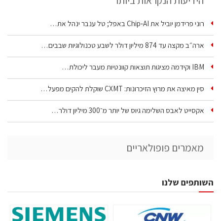
הידיעות הנקראות ביותר
רוני פרידמן יוביל את Chip‑AI באפל; טל ענבר ינהל את…
ארה״ב מקצה עד 874 מיליון דולר לשבע טכנולוגיות שבבים…
IBM וקידמה מציגות תוצאות קוונטיות מעבר ליכולת…
סין מאיצה את מרוץ הזיכרונות: CXMT שוקלת להקים מפעל…
אקסייט לאבס השלימה גיוס של יותר מ־300 מיליון דולר…
מאמרים פופולאריים
השותפים שלנו