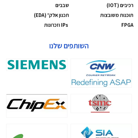
‫רכיבים‬ (IOT)
‫שבבים‬
‫תוכנות משובצות‬
‫תכנון אלק' (‪(EDA‬‬
‫‪FPGA‬‬
‫ ‪וזכרונות IPs‬‬
השותפים שלנו