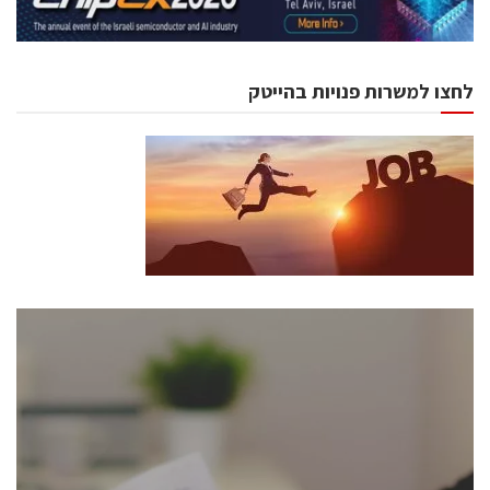
לחצו למשרות פנויות בהייטק
כנסים ואירועים
כנס ChipEx2026 יערך ב-12-13 במאי, 2026. הכנס מיועד
לכל העוסקים בתעשיית הסמיקונדקטור כולל מהנדסים,