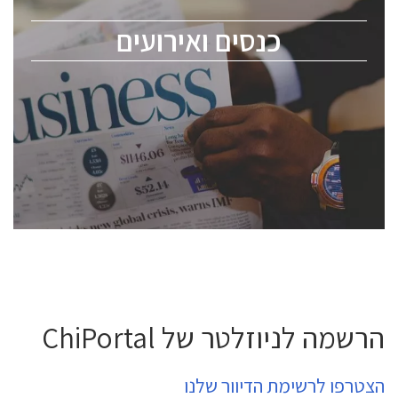
מומחים מקצועיים ובכירים.
כנסים ואירועים
ChipEx2026 will be held on May 12-13, 2026. The
conference is intended for everyone involved in the
semiconductor industry, including engineers,
professional experts, and senior executives.
לחץ לפרטים
הרשמה לניוזלטר של ChiPortal
הצטרפו לרשימת הדיוור שלנו