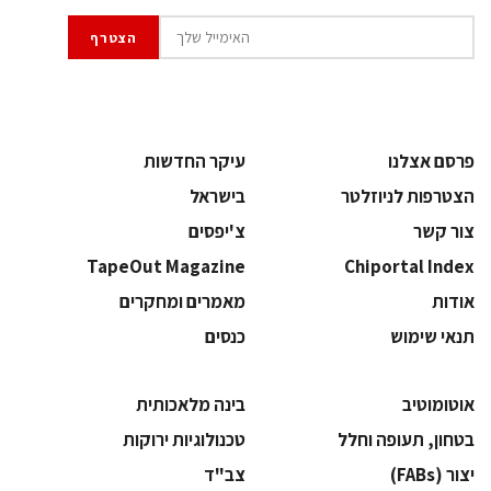
פרסם אצלנו
עיקר החדשות
הצטרפות לניוזלטר
בישראל
צור קשר
צ'יפסים
TapeOut Magazine
Chiportal Index
אודות
מאמרים ומחקרים
תנאי שימוש
כנסים
אוטומוטיב
בינה מלאכותית
בטחון, תעופה וחלל
‫טכנולוגיות ירוקות‬
‫יצור (‪(FABs‬‬
‫צב"ד‬