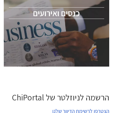
מומחים מקצועיים ובכירים.
כנסים ואירועים
ChipEx2026 will be held on May 12-13, 2026. The
conference is intended for everyone involved in the
semiconductor industry, including engineers,
professional experts, and senior executives.
לחץ לפרטים
הרשמה לניוזלטר של ChiPortal
הצטרפו לרשימת הדיוור שלנו