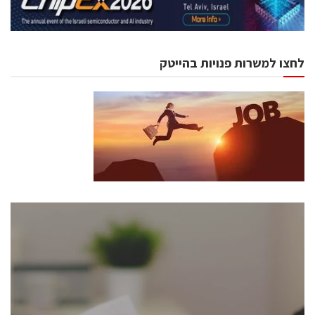
לחצו למשרות פנויות בהייטק
כנסים ואירועים
כנס ChipEx2026 יערך ב-12-13 במאי, 2026. הכנס מיועד
לכל העוסקים בתעשיית הסמיקונדקטור כולל מהנדסים,