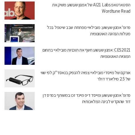
הסטארטאפ AI21 Labs של אמנון שעשוע משיק את
Wordtune Read
פרופ' אמנון שעשוע: מובילאיי מפתחת שבב שיטפל בכל
מטלות הנהיגה האוטונומית
CES2021: אמנון שעשוע חשף את תוכניות מובילאיי בתחום
המוניות האוטונומיות
אורקם של מייסדי מובילאיי צפויה להנפיק בנאסד"ק לפי שווי
של 2.5 מיליארד דולר
פרופ' אמנון שעשוע ומייסד דיפ מיינד זכו במשותף בפרס דן
דוד שהוקדש לבינה המלאכותית