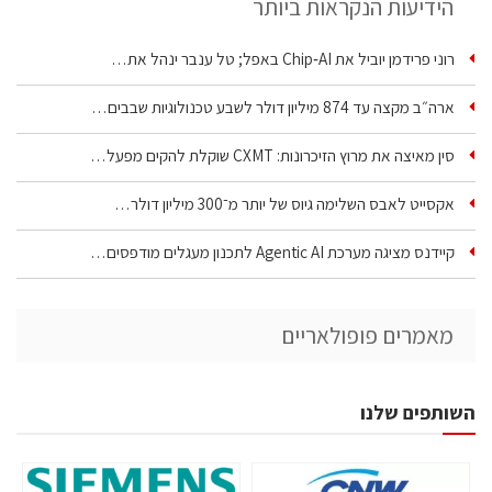
הידיעות הנקראות ביותר
רוני פרידמן יוביל את Chip‑AI באפל; טל ענבר ינהל את…
ארה״ב מקצה עד 874 מיליון דולר לשבע טכנולוגיות שבבים…
סין מאיצה את מרוץ הזיכרונות: CXMT שוקלת להקים מפעל…
אקסייט לאבס השלימה גיוס של יותר מ־300 מיליון דולר…
קיידנס מציגה מערכת Agentic AI לתכנון מעגלים מודפסים…
מאמרים פופולאריים
השותפים שלנו