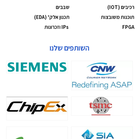
‫רכיבים‬ (IOT)
‫שבבים‬
‫תוכנות משובצות‬
‫תכנון אלק' (‪(EDA‬‬
‫‪FPGA‬‬
‫ ‪וזכרונות IPs‬‬
השותפים שלנו