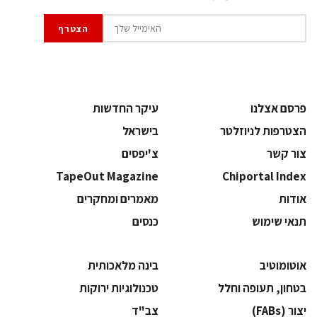
פרסם אצלנו
עיקר החדשות
הצטרפות לניוזלטר
בישראל
צור קשר
צ'יפסים
TapeOut Magazine
Chiportal Index
אודות
מאמרים ומחקרים
תנאי שימוש
כנסים
אוטומוטיב
בינה מלאכותית
בטחון, תעופה וחלל
‫טכנולוגיות ירוקות‬
‫יצור (‪(FABs‬‬
‫צב"ד‬