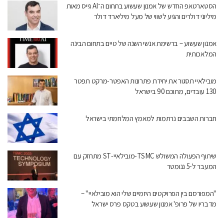
הסטארטאפ החדש של אמנון שעשוע בתחום ה־AI גייס מאות
מיליוני דולרים והגיע לשווי של מעל מיליארד דולר
אמנון שעשוע – ברשימת אנשי השנה של טיים בתחום הבינה
המלאכותית
מובילאיי תסגור את יחידת פתרונות האפטר-מרקט תפטר
130 עובדים, מתוכם 90 בישראל
חברות השבבים נרתמות למאמץ המלחמתי בישראל
שיתוף הפעולה המשולש TSMC-מובילאיי-ST מתחזק עם
המעבר ל-5 ננומטר
"המפורסם בין הפרויקטים היזמיים שלי הוא מובילאיי" –
מדבריו של פרופ' אמנון שעשוע בטקס פרס ישראל