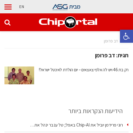
מבית
EN
פתח סרגל נגישות
בית
דב פרומן
תגית:
דב פרומן
רק בת 46 ויש לה אלפי צאצאים – יום הולדת לאינטל ישראל!
הידיעות הנקראות ביותר
רוני פרידמן יוביל את Chip‑AI באפל; טל ענבר ינהל את…