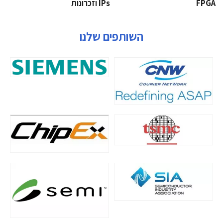
‫‪FPGA‬‬
‫ ‪וזכרונות IPs‬‬
השותפים שלנו