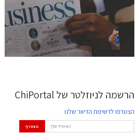
conference is intended for everyone involved in the
semiconductor industry, including engineers,
professional experts, and senior executives.
לחץ לפרטים
הרשמה לניוזלטר של ChiPortal
הצטרפו לרשימת הדיוור שלנו