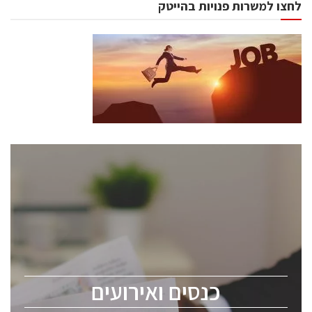
לחצו למשרות פנויות בהייטק
כנסים ואירועים
כנס ChipEx2026 יערך ב-12-13 במאי, 2026. הכנס מיועד
לכל העוסקים בתעשיית הסמיקונדקטור כולל מהנדסים,
מומחים מקצועיים ובכירים.
כנסים ואירועים
ChipEx2026 will be held on May 12-13, 2026. The