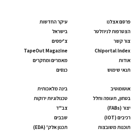
פרסם אצלנו
עיקר החדשות
הצטרפות לניוזלטר
בישראל
צור קשר
צ'יפסים
TapeOut Magazine
Chiportal Index
אודות
מאמרים ומחקרים
תנאי שימוש
כנסים
אוטומוטיב
בינה מלאכותית
בטחון, תעופה וחלל
‫טכנולוגיות ירוקות‬
‫יצור (‪(FABs‬‬
‫צב"ד‬
‫רכיבים‬ (IOT)
‫שבבים‬
‫תוכנות משובצות‬
‫תכנון אלק' (‪(EDA‬‬