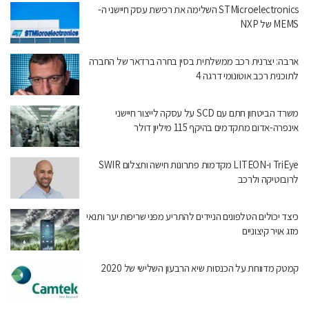
STMicroelectronics השלימה את רכישת עסק חיישני ה-
MEMS של NXP
ארבה: יצרנית רכב ממשלתית בסין בחרה ברדאר של החברה
לתוכנית רכב אוטונומי דרגה 4
משרד הביטחון חתם עם SCD על עסקה לייצור חיישני
אינפרה-אדום מתקדמים בהיקף 115 מיליון דולר
‏TriEye ו-LITEON מקדמות פתרונות חישה ותצלום SWIR
לרובוטיקה ולרכב
כיצד יכולים הטלפונים הניידים להתריע מפני שריפות יער ותנאי
מזג אויר קיצוניים
קמטק מדווחת על הכנסות שיא הרבעון השלישי של 2020