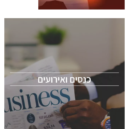
כנסים ואירועים
כנס ChipEx2026 יערך ב-12-13 במאי, 2026. הכנס מיועד
לכל העוסקים בתעשיית הסמיקונדקטור כולל מהנדסים,
מומחים מקצועיים ובכירים.
כנסים ואירועים
ChipEx2026 will be held on May 12-13, 2026. The
conference is intended for everyone involved in the
semiconductor industry, including engineers,
professional experts, and senior executives.
לחץ לפרטים