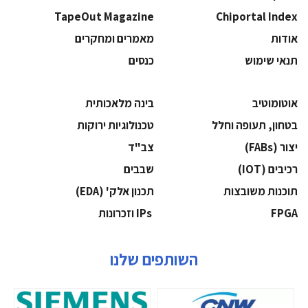
TapeOut Magazine
Chiportal Index
אודות
מאמרים ומחקרים
תנאי שימוש
כנסים
אוטומוטיב
בינה מלאכותית
בטחון, תעופה וחלל
‫טכנולוגיות ירוקות‬
‫יצור (‪(FABs‬‬
‫צב"ד‬
‫רכיבים‬ (IOT)
‫שבבים‬
‫תוכנות משובצות‬
‫תכנון אלק' (‪(EDA‬‬
‫‪FPGA‬‬
‫ ‪וזכרונות IPs‬‬
השותפים שלנו