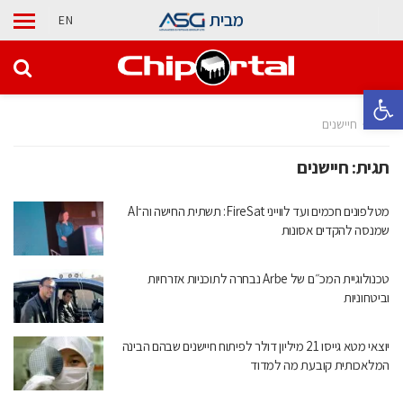
מבית
EN
פתח סרגל נגישות
בית
חיישנים
תגית:
חיישנים
מטלפונים חכמים ועד לווייני FireSat: תשתית החישה וה־AI
שמנסה להקדים אסונות
טכנולוגיית המכ״ם של Arbe נבחרה לתוכניות אזרחיות
וביטחוניות
יוצאי מטא גייסו 21 מיליון דולר לפיתוח חיישנים שבהם הבינה
המלאכותית קובעת מה למדוד