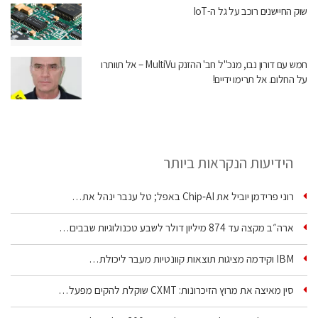
שוק החיישנים רוכב על גל ה-IoT
חמש עם דורון נבו, מנכ"ל חב' ההזנק MultiVu – אל תוותרו
על החלום. אל תרימו ידיים!
הידיעות הנקראות ביותר
רוני פרידמן יוביל את Chip‑AI באפל; טל ענבר ינהל את…
ארה״ב מקצה עד 874 מיליון דולר לשבע טכנולוגיות שבבים…
IBM וקידמה מציגות תוצאות קוונטיות מעבר ליכולת…
סין מאיצה את מרוץ הזיכרונות: CXMT שוקלת להקים מפעל…