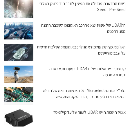
רשות החדשנות מגדילה את המימון לחברות דיפ־טק בשלבי
Pre-Seed ו־Seed
ה־LiDAR של אינוויז יוצא מהרכב האוטונומי לשכבת ההגנה
מפני רחפנים
האו"ם אימץ תקן עולמי ראשון לרכב אוטונומי: השלכות חדשות
על שבבים וחיישנים
קבוצת דרייב ואינוויז ישלבו LiDAR במערכות אבטחה
ותחבורה חכמה
מנכ"ל STMicroelectronics: הצמיחה הבאה של הבינה
המלאכותית תגיע מהרכב, הרובוטיקה והתעשייה
אינוויז חושפת חיישן LiDAR לטווח של עד קילומטר