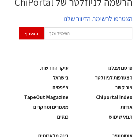
הרשמה לניוזלטר של ChiPortal
הצטרפו לרשימת הדיוור שלנו
פרסם אצלנו
עיקר החדשות
הצטרפות לניוזלטר
בישראל
צור קשר
צ'יפסים
TapeOut Magazine
Chiportal Index
אודות
מאמרים ומחקרים
תנאי שימוש
כנסים
אוטומוטיב
בינה מלאכותית