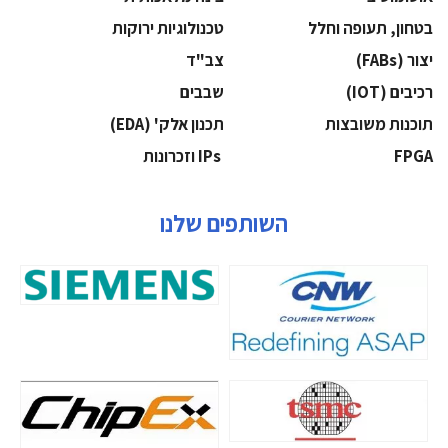
בטחון, תעופה וחלל
‫טכנולוגיות ירוקות‬
‫יצור (‪(FABs‬‬
‫צב"ד‬
‫רכיבים‬ (IOT)
‫שבבים‬
‫תוכנות משובצות‬
‫תכנון אלק' (‪(EDA‬‬
‫‪FPGA‬‬
‫ ‪וזכרונות IPs‬‬
השותפים שלנו