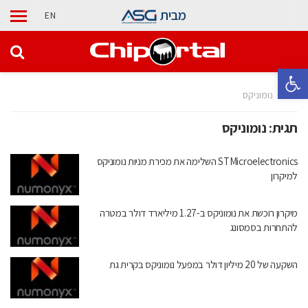
מבית
EN
פתח סרגל נגישות
בית
נומוניקס
תגית:
נומוניקס
STMicroelectronics השלימה את מכירת מניות נומוניקס
למיקרון
מיקרון רוכשת את נומוניקס ב-1.27 מיליארד דולר במטרה
להתחרות בסמסונג
השקעה של 20 מיליון דולר במפעל נומוניקס בקרית גת