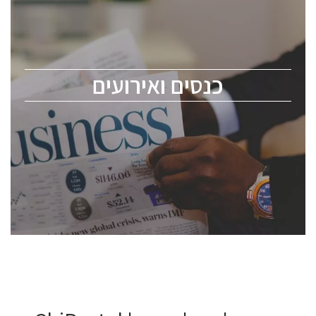
כנס ChipEx2026 יערך ב-12-13 במאי, 2026. הכנס מיועד
לכל העוסקים בתעשיית הסמיקונדקטור כולל מהנדסים,
מומחים מקצועיים ובכירים.
כנסים ואירועים
ChipEx2026 will be held on May 12-13, 2026. The
conference is intended for everyone involved in the
semiconductor industry, including engineers,
professional experts, and senior executives.
לחץ לפרטים