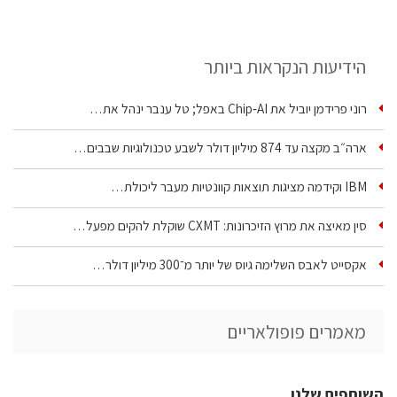
הידיעות הנקראות ביותר
רוני פרידמן יוביל את Chip‑AI באפל; טל ענבר ינהל את…
ארה״ב מקצה עד 874 מיליון דולר לשבע טכנולוגיות שבבים…
IBM וקידמה מציגות תוצאות קוונטיות מעבר ליכולת…
סין מאיצה את מרוץ הזיכרונות: CXMT שוקלת להקים מפעל…
אקסייט לאבס השלימה גיוס של יותר מ־300 מיליון דולר…
מאמרים פופולאריים
השותפים שלנו