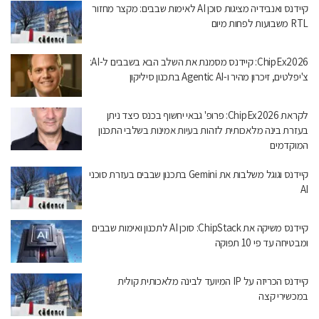
קיידנס ואנבידיה מציגות סוכן AI לאימות שבבים: מקצר מחזור
RTL משבועות לפחות מיום
ChipEx2026: קיידנס מסמנת את השלב הבא בשבבים ל-AI:
צ'יפלטים, זיכרון מהיר ו-Agentic AI בתכנון סיליקון
לקראת ChipEx2026: פרופ' גבאי יחשוף בכנס כיצד ניתן
בעזרת בינה מלאכותית לזהות בעיות אמינות בשלבי התכנון
המוקדמים
קיידנס וגוגל משלבות את Gemini בתכנון שבבים בעזרת סוכני
AI
קיידנס משיקה את ChipStack: סוכן AI לתכנון ואימות שבבים
ומבטיחה עד פי 10 תפוקה
קיידנס הכריזה על IP המיועד לבינה מלאכותית קולית
במכשירי קצה