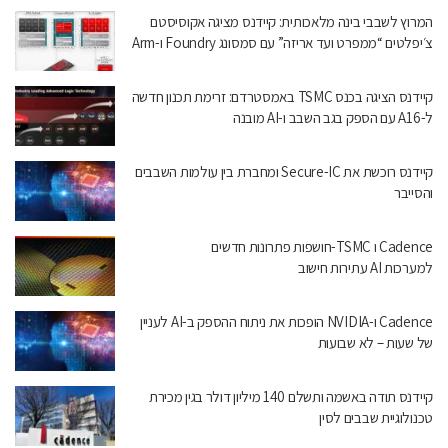
המרוץ לשבבי בינה מלאכותית: קיידנס מציגה אקוסיסטם
צ׳יפלטים “ממפרט ועד אריזה” עם סמסונג Foundry ו-Arm
קיידנס הציגה בכנס TSMC באמסטרדם: זרימת תכנון חדשה
ל-A16 עם הספק בגב השבב ו-AI מובנה
קיידנס רוכשת את Secure-IC ומחברת בין עולמות השבבים
והסייבר
Cadence ו TSMC-חושפות פתרונות חדשים
למערכות AI עתירות חישוב
Cadence ו-NVIDIA הופכות את ניתוח ההספק ב-AI לעניין
של שעות – לא שבועות
קיידנס תודה באשמה ותשלם 140 מיליון דולר בגין מכירת
טכנולוגיית שבבים לסין