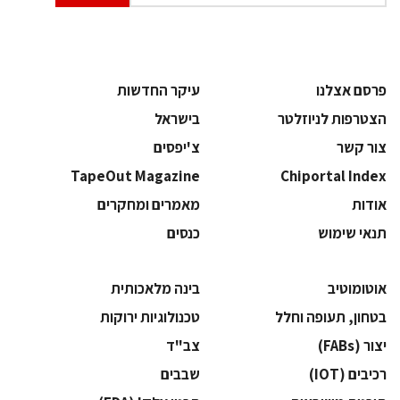
פרסם אצלנו
עיקר החדשות
הצטרפות לניוזלטר
בישראל
צור קשר
צ'יפסים
TapeOut Magazine
Chiportal Index
אודות
מאמרים ומחקרים
תנאי שימוש
כנסים
אוטומוטיב
בינה מלאכותית
בטחון, תעופה וחלל
‫טכנולוגיות ירוקות‬
‫יצור (‪(FABs‬‬
‫צב"ד‬
‫רכיבים‬ (IOT)
‫שבבים‬