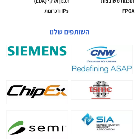
‫תוכנות משובצות‬
‫תכנון אלק' (‪(EDA‬‬
‫‪FPGA‬‬
‫ ‪וזכרונות IPs‬‬
השותפים שלנו