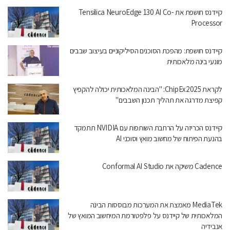
קיידנס חושפת את Tensilica NeuroEdge 130 AI Co-
Processor
קיידנס חושפת: מהפכת הסוכנים הסיליקוניים בעיצוב שבבים
מונעי בינה מלאכותית
לקראת ChipEx2025: "הבינה המלאכותית יכולה להקפיץ
קפיצת מדרגה את תהליך תכנון השבבים"
קיידנס הכריזה על הרחבת השותפות עם NVIDIA תתמקד
בהנעת הפיתוח של מחשוב מואץ וסוכני AI
Cadence משיקה את Conformal AI Studio
MediaTek מאמצת את המערכות מבוססות הבינה
המלאכותית של קיידנס על פלפטורמת המיחשוב המואץ של
אנבידיה