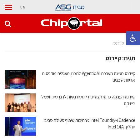
מבית
EN
פתח סרגל נגישות
בית
קיידנס
תגית:
קיידנס
קיידנס מציגה מערכת Agentic AI לתכנון מעגלים מודפסים
ואריזות שבבים
קיידנס העניקה פרסי הצטיינות לסטודנטיות להנדסת חשמל
ופיזיקה
Cadence ו-Intel Foundry מרחיבות שיתוף פעולה סביב
תהליך Intel 14A