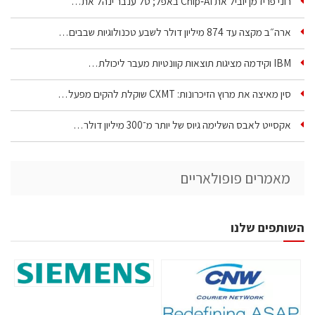
רוני פרידמן יוביל את Chip‑AI באפל; טל ענבר ינהל את…
ארה״ב מקצה עד 874 מיליון דולר לשבע טכנולוגיות שבבים…
IBM וקידמה מציגות תוצאות קוונטיות מעבר ליכולת…
סין מאיצה את מרוץ הזיכרונות: CXMT שוקלת להקים מפעל…
אקסייט לאבס השלימה גיוס של יותר מ־300 מיליון דולר…
מאמרים פופולאריים
השותפים שלנו