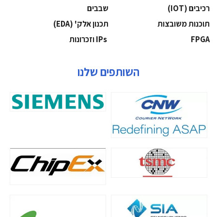
‫רכיבים‬ (IOT)
‫שבבים‬
‫תוכנות משובצות‬
‫תכנון אלק' (‪(EDA‬‬
‫‪FPGA‬‬
‫ ‪וזכרונות IPs‬‬
השותפים שלנו