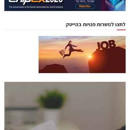
לחצו למשרות פנויות בהייטק
כנסים ואירועים
כנס ChipEx2026 יערך ב-12-13 במאי, 2026. הכנס מיועד
לכל העוסקים בתעשיית הסמיקונדקטור כולל מהנדסים,