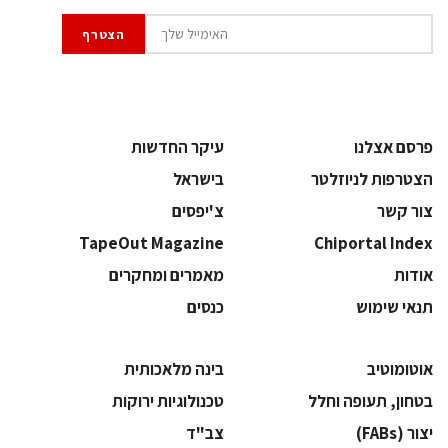
פרסם אצלנו
עיקר החדשות
הצטרפות לניוזלטר
בישראל
צור קשר
צ'יפסים
TapeOut Magazine
Chiportal Index
אודות
מאמרים ומחקרים
תנאי שימוש
כנסים
אוטומוטיב
בינה מלאכותית
בטחון, תעופה וחלל
‫טכנולוגיות ירוקות‬
‫יצור (‪(FABs‬‬
‫צב"ד‬