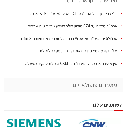
הידיעות הנקראות ביותר
רוני פרידמן יוביל את Chip‑AI באפל; טל ענבר ינהל את…
ארה״ב מקצה עד 874 מיליון דולר לשבע טכנולוגיות שבבים…
טכנולוגיית המכ״ם של Arbe נבחרה לתוכניות אזרחיות וביטחוניות
IBM וקידמה מציגות תוצאות קוונטיות מעבר ליכולת…
סין מאיצה את מרוץ הזיכרונות: CXMT שוקלת להקים מפעל…
מאמרים פופולאריים
השותפים שלנו