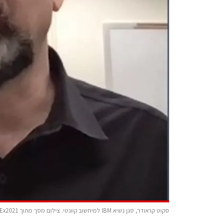
סקוט קראודר, סגן נשיא IBM למיחשוב קוונטי. צילום מסך מתוך ChipEx2021