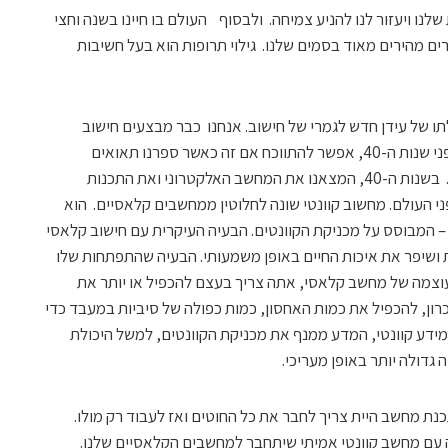
נו ויעזור לנו להניע צמיחה. ולבסוף העולם בו חיינו בשנה וחצי
ם מהירים מאוד בסמים שלנו. גילוי תרופות הוא בעל חשיבות
 של עידן חדש לגמרי של חישוב. אנחנו כבר מבצעים חישוב
קלאסי במשך זמן רב מאוד, מאוד. הרבה לפני שנות ה-40, אפשר להתווכח אם זה כאשר ספרנו תאואים
במערות ביצענו חישוב קלאסי באצבעותינו. בשנות ה-40, המצאנו את המחשב האלקטרוני ואת התכנות
פני העולם. מחשוב קוונטי שונה לחלוטין ממחשבים קלאסיים. הוא
– המבוסס על מכניקת הקוונטים. הבעיה העיקרית עם חישוב קלאסי
 ושיפר את איכות החיים באופן משמעותי. הבעיה שהתפתחות שלו
עוצמה של מחשב קלאסי, אתה צריך בעצם להכפיל או יותר את
רון, להכפיל את כמות האחסון, כמות כפולה של סיביות במעבד כדי
דע קוונטי, המדע ממנף את מכניקת הקוונטים, למשל היכולת
גדולה יותר באופן מעריכי.
נת מחשב היית צריך לחבר את כל החוטים ואז לעבוד רק מולו.
עם מחשב קוונטי אמיתי שיתחבר למחשבים הקלאסיים שלנו.