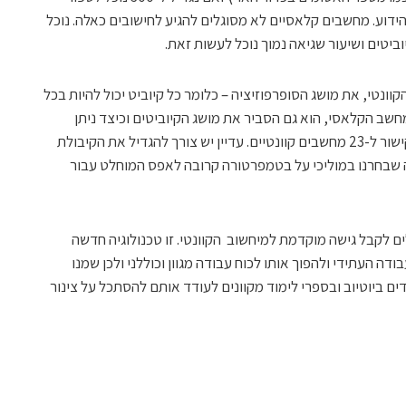
וע. מחשבים קלאסיים לא מסוגלים להגיע לחישובים כאלה. נוכל
וביטים ושיעור שגיאה נמוך נוכל לעשות זאת.
טי, את מושג הסופרפוזיציה – כלומר כל קיוביט יכול להיות בכל
שב הקלאסי, הוא גם הסביר את מושג הקיוביטים וכיצד ניתן
להשתמש בו. נכון לעכשיו, החברה מציעה קישור ל-23 מחשבים קוונטיים. עדיין יש צורך להגדיל את הקיבולת
ה שבחרנו במוליכי על בטמפרטורה קרובה לאפס המוחלט עבור
ם לקבל גישה מוקדמת למיחשוב הקוונטי. זו טכנולוגיה חדשה
דה העתידי ולהפוך אותו לכוח עבודה מגוון וכוללני ולכן שמנו
ים ביוטיוב ובספרי לימוד מקוונים לעודד אותם להסתכל על צינור