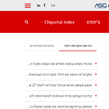
EN
צ'יפסים
Chiportal Index
הידיעות הנקראות ביותר
מאמרים פופולאריים
אינטל משהה ובוחנת מחדש את הקמת מפעל הענק שלה בקריית גת
מיקרוצ’יפ רוכשת את היילו: סיום דרכה העצמאית של אחת…
אמנון שעשוע יפרוש מניהול מובילאיי לאחר 27 שנה –…
קיידנס העניקה פרסי הצטיינות לסטודנטיות להנדסת חשמל ופיזיקה
סמסונג וברודקום מרחיבות את שיתוף הפעולה בשבבי AI…