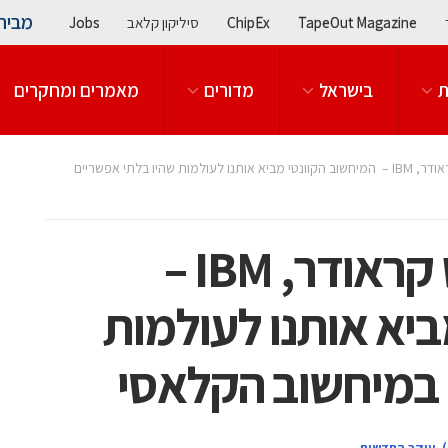
מבית
TapeOut Magazine
ChipEx
סיליקון קלאב
Jobs
ת
בישראל
מדורים
מאמרים ומחקרים
ChipEx2021: סקוט קראודר, IBM – המיחשוב הקוונטי מביא אותנו לעולמות שהיו בלתי אפשריים
ChipEx2021: סקוט קראודר, IBM –
יא אותנו לעולמות
 במיחשוב הקלאסי
,
עיקר החדשות