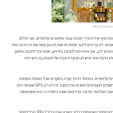
 הוא יצירת הררי תוכנה עבור מחשבים קלאסיים. אנו יכולים
אנחנו לא צריכים ליצור שפות חדשות וזה גם עשה את זה הרבה יותר
יים. לכן, אם אתה יכול לתכנת בפייתון, אתה יכול לתכנת מחשב
ו הרבה יותר נגיש הן מנקודת מבט של תכנות,כך ניתן יהיה
ים קלאסיים. במיוחד הדבר קורה במקרים שכל הוספת משתנה
מעלה את כמות החישוב בפקטור של 2. המחשבים הקוונטיים משנים את המצב. זה לא רק GPU שעושה יותר
שוב הקלאסי. מדובר פרדיגמה שונה ביסודה כי היא משתמשת
כשמגיעים לפקטור של 150-250 זה בערך כמו מספר האטומים בכדור הארץ ואם נגדיל ל-300 נוכל לספור