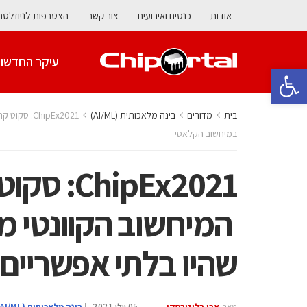
אודות
כנסים ואירועים
צור קשר
הצטרפות לניוזלטר
עיקר החדשו
פתח סרגל נגישות
בית
מדורים
בינה מלאכותית (AI/ML)
במיחשוב הקלאסי
המיחשוב הקוונטי מב
שהיו בלתי אפשריים
מאת
אבי בליזובסקי
05 יולי 2021
|
בינה מלאכותית (AI/ML)