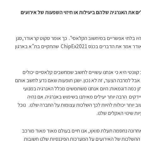
ים את האנרגיה שלהם ביעילות או חיזוי השפעות של אירועים
היו בלתי אפשריים במיחשוב הקלאסי". כך אומר סקוט קראודר,סגן
נשיא לתחום המיחשוב הקוונטי ב-IBM. קראודר אמר את הדברים בכנס ChipEx2021 שהתקיים בת"א בארגון
וונטי היא כי אנחנו עשויים לחשוב שמחשבים קלאסיים יכולים
אבל למרבה הצער, זה לא נכון. ישנן תופעות שאם נדע לחשב אותם
 כמה דוגמאות: היום אנחנו משתמשים מכלל האנרגיה במנועי
חיידקים הרבה יותר יעילים מאיתנו בשימוש באנרגיה. אם נהיה
ב יותר יכולות להיות לכך השלכות עצומות על החברה שלנו. נוכל
ות שינוי האקלים שלנו.
חרונה נחסמה תעלת סואץ, אנו חיים בעולם מאוד מאוד מורכב
 ההשלכות של האירועים על המערכות הפיננסיות שלנו חשובות