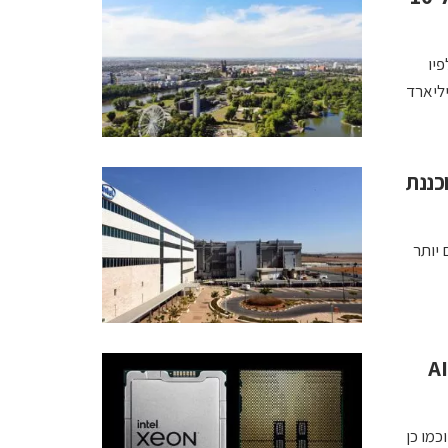
לפיו
מנית לאינטל סובסידיות בהיקף כולל של 9.9 מיליארד
כננת
 יותר
אינטל משיקה מעבד ראשון לעידן ה- "ChatGPT" ו-AI
 וכמו כן