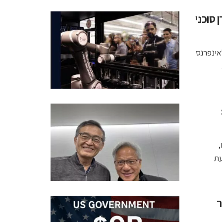
כז בעידן סוכני
יך Intel 18A, כרטיס AI חדש לאינפרנס
,
השפעת
דולר