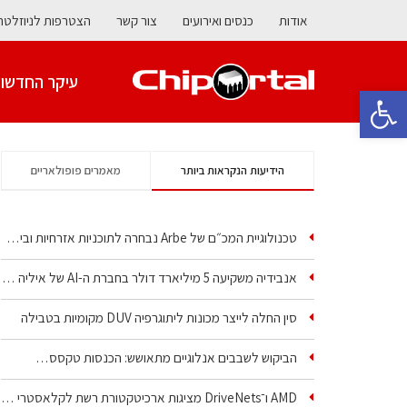
אודות
כנסים ואירועים
צור קשר
הצטרפות לניוזלטר
עיקר החדשו
פתח סרגל נגישות
הידיעות הנקראות ביותר
מאמרים פופולאריים
טכנולוגיית המכ״ם של Arbe נבחרה לתוכניות אזרחיות וביטחוניות
אנבידיה משקיעה 5 מיליארד דולר בחברת ה-AI של איליה סוצקבר
סין החלה לייצר מכונות ליתוגרפיה DUV מקומיות בטבילה
הביקוש לשבבים אנלוגיים מתאושש: הכנסות טקסס…
AMD ו־DriveNets מציגות ארכיטקטורת רשת לקלאסטרי AI…