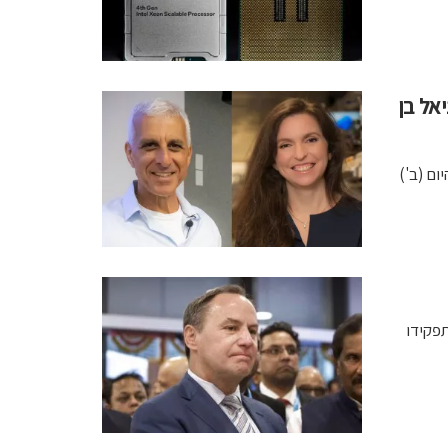
אל בן
ום (ב')
סוון מתפקידו