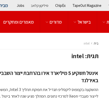
מבית
TapeOut Magazine
ChipEx
סיליקון קלאב
Jobs
ת
בישראל
מדורים
מאמרים ומחקרים
בית
intel
תגית:
intel
אינטל תשקיע 5 מיליארד אירו בהרחבת ייצור השבבי
באירלנד
ההשקעה בקמפוס ליקסליפ תגדיל את תפוקת תה
לייצור מעבדי Xeon למרכזי נתונים. המהלך מגיע שנה לאחר ביטול ...