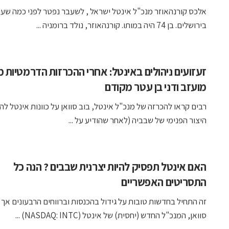
אלכס קורנהאוזר מנכ"ל אינטל ישראל , לשעבר נפטר לפני כמה שעו
בירושלים. בן 74 היה במותו. קורנהאוזר, נולד ברומניה ...
זעזועים ניהולים באינטל: אחרי ההכרזות הדרמטיות מ
מועזב ודני בן עטר מקודם
רבים קראו להכרזה של מנכ"ל אינטל, בוב סוואן על כוונות אינטל ל
היצור הפנימי של שבביה (לאחר שהודיע על ...
האם אינטל תפסיק להיות יצרנית שבבים ? הנה כל
התסריטים האפשריים
זה התחיל בחדשות טובות על גידול בהכנסות וברווחים הרבעונים אך 
סוואן, המנכ"ל החדש (יחסית) של אינטל (NASDAQ: INTC) ...