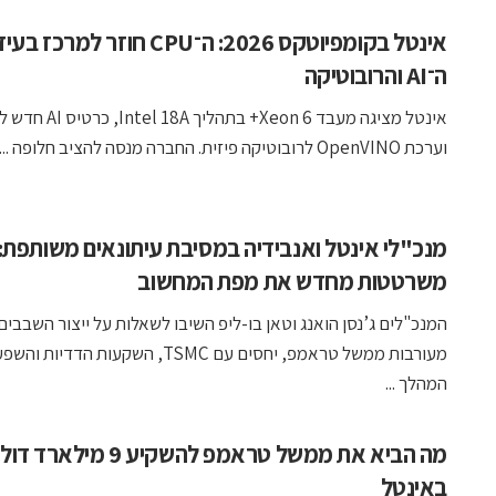
אינטל בקומפיוטקס 2026: ה־CPU חוזר למר
ה־AI והרובוטיקה
אינטל מציגה מעבד Xeon 6+ בתהל
וערכת OpenVINO לרובוטיקה פיזית. החברה מנסה להציב חלופה ...
מנכ"לי אינטל ואנבידיה במסיבת עיתונאים משותפת:
משרטטות מחדש את מפת המחשוב
המנכ"לים ג’נסן הואנג וטאן בו-ליפ השיבו לשאלות על ייצור השבבים
מעורבות ממשל טראמפ, יחסים עם TSMC, השקעות הדדיות ו
המהלך ...
מה הביא את ממשל טראמפ להשקיע 9 מילארד 
באינטל