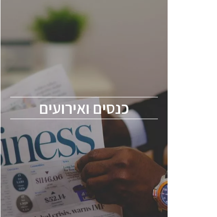
כנסים ואירועים
כנס ChipEx2026 יערך ב-12-13 במאי, 2026.
הכנס מיועד לכל העוסקים בתעשיית
הסמיקונדקטור כולל מהנדסים, מומחים מקצועיים
ובכירים.
כנסים ואירועים
ChipEx2026 will be held on May 12-13,
2026. The conference is intended for
everyone involved in the semiconductor
industry, including engineers, professional
experts, and senior executives.
לחץ לפרטים