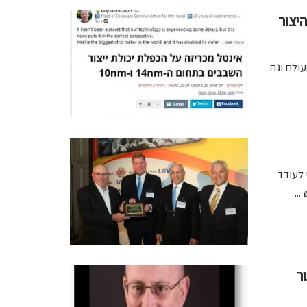
יצור
עולם וגם
 לעודד
..
ר