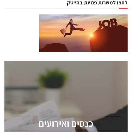
לחצו למשרות פנויות בהייטק
כנסים ואירועים
כנס ChipEx2026 יערך ב-12-13 במאי, 2026. הכנס מיועד
לכל העוסקים בתעשיית הסמיקונדקטור כולל מהנדסים,
מומחים מקצועיים ובכירים.
כנסים ואירועים
ChipEx2026 will be held on May 12-13, 2026. The