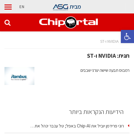
מבית
EN
פתח סרגל נגישות
בית
NVIDIA ו-ST
תגית:
NVIDIA ו-ST
רמבוס תבעה שישה יצרני שבבים
הידיעות הנקראות ביותר
רוני פרידמן יוביל את Chip‑AI באפל; טל ענבר ינהל את…