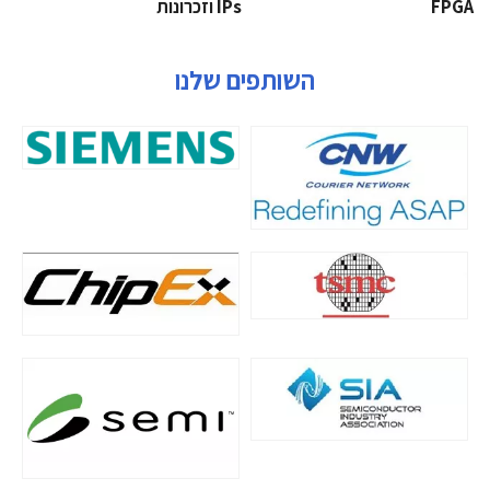
‫‪FPGA‬‬
‫ ‪וזכרונות IPs‬‬
השותפים שלנו