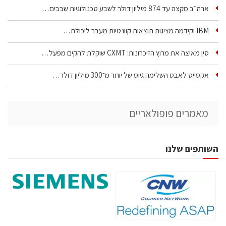
ארה״ב מקצה עד 874 מיליון דולר לשבע טכנולוגיות שבבים…
IBM וקידמה מציגות תוצאות קוונטיות מעבר ליכולת…
סין מאיצה את מרוץ הזיכרונות: CXMT שוקלת להקים מפעל…
אקסייט לאבס השלימה גיוס של יותר מ־300 מיליון דולר…
מאמרים פופולאריים
השותפים שלנו