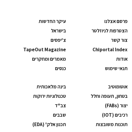
פרסם אצלנו
עיקר החדשות
הצטרפות לניוזלטר
בישראל
צור קשר
צ'יפסים
TapeOut Magazine
Chiportal Index
אודות
מאמרים ומחקרים
תנאי שימוש
כנסים
אוטומוטיב
בינה מלאכותית
בטחון, תעופה וחלל
‫טכנולוגיות ירוקות‬
‫יצור (‪(FABs‬‬
‫צב"ד‬
‫רכיבים‬ (IOT)
‫שבבים‬
‫תוכנות משובצות‬
‫תכנון אלק' (‪(EDA‬‬