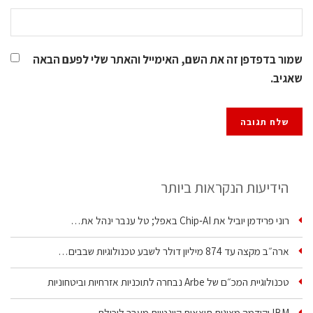
שמור בדפדפן זה את השם, האימייל והאתר שלי לפעם הבאה
שאגיב.
הידיעות הנקראות ביותר
רוני פרידמן יוביל את Chip‑AI באפל; טל ענבר ינהל את…
ארה״ב מקצה עד 874 מיליון דולר לשבע טכנולוגיות שבבים…
טכנולוגיית המכ״ם של Arbe נבחרה לתוכניות אזרחיות וביטחוניות
IBM וקידמה מציגות תוצאות קוונטיות מעבר ליכולת…