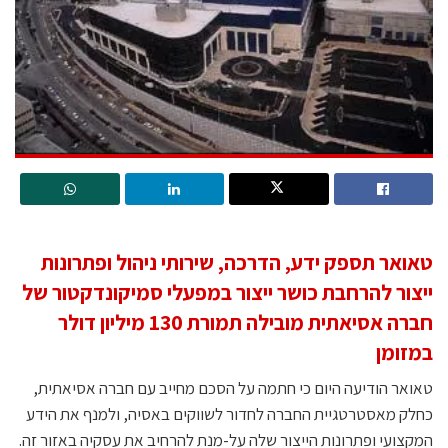
טאואר תספק ידע, הדרכה, שירותי ניהול ופתרונות
ייצור להרחבת כושר ייצור במפעלי סמיקונדקטור של
חברה אסיאתית מובילה תמורת 130 מיליון דולר
במזומן
טאואר הודיעה היום כי חתמה על הסכם מחייב עם חברה אסיאתית,
כחלק מאסטרטגיית החברה לחדור לשווקים באסיה, ולמנף את הידע
המקצועי ופתרונות הייצור שלה על-מנת להרחיב את עסקיה באזור זה.