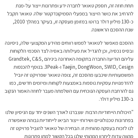
תחת חוזה זה, תספק טאואר לחברה ידע ופתרונות ייצור על-מנת
להרחיב את כושר הייצור במפעלי הסמיקונדקטור שלה. טאואר תקבל
כ-130 מיליון דולר ברוטו במזומן מעסקה זו, בעיקר במהלך 2010,
שנת ההסכם הראשונה.
ההסכם מאפשר לטאואר לממש רווחים מהידע המקצועי שלה, ניסיונה
ובסיס נכסיה, וכן להגדיל את פעילותה באסיה לצד הסכמי הלקוחות
עליהם הודיעה החברה בתקופה האחרונה ביניהם Grandtek, C&S,
Taejin, DongWoon, SWID, Cesign ו-3Peak. בנוסף להכנסות
המשמעותיות שינבעו מהסכם זה, צופה טאואר שפרויקט זה יוביל
להזדמנויות עסקיות נוספות באמצעות לקוחות ומיזמים חדשים, כמו
גם להרחבת העסקה הנוכחית עם השלמתה מעבר לחוזה האמור הנקוב
ב-130 מיליון דולר.
"היכולות הייחודיות הרבות שצברנו לאורך השנים יחד עם הניסיון שלנו
בפתרונות טכנולוגיים ושירותי ייצור הביאו לייחודיות גבוהה שאפשרה
לנו לזכות בעסקה מהותית זו. הבחירה של טאואר להוביל פרויקט זה
מהווה עדות ליתרון המהותי שלנו בכל הקשור למתן פתרונות