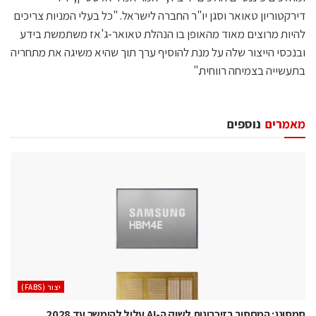
דירקטוריון טאואר וסגן יו"ר החברה לישראל. "כל בעלי המניות צריכים
להיות מרוצים מאוד מהאופן בו הנהלת טאואר-ג'אז משתמשת בידע
ובנכסי הייצור שלה על מנת להוסיף ערך תוך שהיא משיגה את מתחריה
בתעשייה בצמיחה רווחית."
מאמרים
נוספים
‫יצור (‪(FABS‬‬
סמסונג: המחסור בזיכרונות לשוק ה-AI עלול להימשך עד 2028