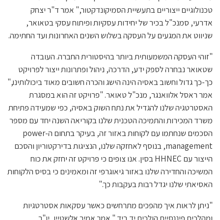
טכנולוגיים ייצוריים בתעשיית הסמיקונדקטור," אמר ד"ר יצחק
אדרעי, סמנכ"ל בכיר של יחידות עסקיות ופיתוח עסקי בטאואר,
שניווט את המגעים על העסקה בשלוש השנים האחרונות ועד החתימה.
"זוהי העסקה המשמעותית ביותר בהיסטורית החברה. העובדה
שטאואר נבחרה לספק ידע, הדרכה, ניהול ופתרונות ייצור לפרויקט
כך-כך גדול וחשוב באסיה הינה הישג והכרה חשובים מאוד ביכולותינו,"
אמר ראסל אלוואנגר, מנכ"ל טאואר. "פרויקט זה הוא במסגרת
האסטרטגיה שלנו להגדיל את נתח השוק באסיה, כפי שמעידה פתיחת
משרד המכירות והתמיכה הטכנית שלנו בקוריאה השנה יחד עם מספר
הסכמים שנחתמו עם לקוחות באזור זה, בעיקר בתחום ה-power
management, בנוסף לאחזקה שלנו, הנציגות בדירקטוריון והסכם
הייצור עם HHNEC בסין. אנו צופים כי פרויקט זה יחזק את כוח
המשיכה והחדירה שלנו באזור גיאוגרפי זה ומאמינים כי בסיס הלקוחות
האסיאתי שלנו יגדל רבות בעקבות כך."
"ניתן לראות איך מהפכים מתרחשים כאשר עסקאות אסטרטגיות
ומהלכים פיננסיים הולכים יד ביד," אמר אמיר אלשטיין, יו"ר