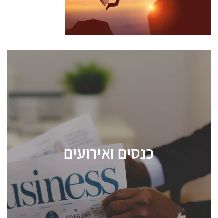
כנסים ואירועים
כנס ChipEx2026 יערך ב-12-13 במאי, 2026. הכנס מיועד
לכל העוסקים בתעשיית הסמיקונדקטור כולל מהנדסים,
מומחים מקצועיים ובכירים.
כנסים ואירועים
ChipEx2026 will be held on May 12-13, 2026. The
conference is intended for everyone involved in the
semiconductor industry, including engineers,
professional experts, and senior executives.