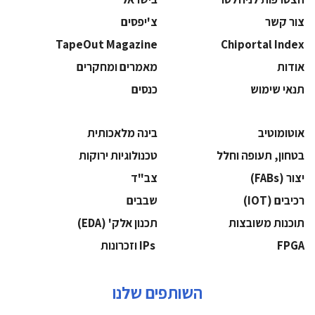
צור קשר
צ'יפסים
TapeOut Magazine
Chiportal Index
אודות
מאמרים ומחקרים
תנאי שימוש
כנסים
אוטומוטיב
בינה מלאכותית
בטחון, תעופה וחלל
‫טכנולוגיות ירוקות‬
‫יצור (‪(FABs‬‬
‫צב"ד‬
‫רכיבים‬ (IOT)
‫שבבים‬
‫תוכנות משובצות‬
‫תכנון אלק' (‪(EDA‬‬
‫‪FPGA‬‬
‫ ‪וזכרונות IPs‬‬
השותפים שלנו