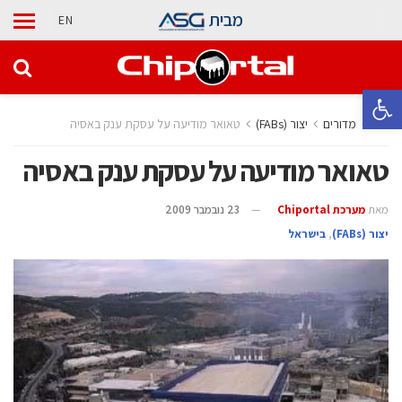
מבית
EN
פתח סרגל נגישות
בית
מדורים
‫יצור (‪(FABs‬‬
טאואר מודיעה על עסקת ענק באסיה
טאואר מודיעה על עסקת ענק באסיה
מאת
מערכת Chiportal
23 נובמבר 2009
‫יצור (‪(FABs‬‬
,
בישראל