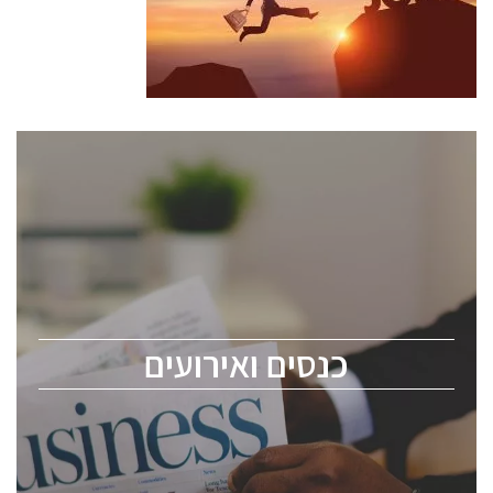
כנסים ואירועים
כנס ChipEx2026 יערך ב-12-13 במאי, 2026. הכנס מיועד
לכל העוסקים בתעשיית הסמיקונדקטור כולל מהנדסים,
מומחים מקצועיים ובכירים.
כנסים ואירועים
ChipEx2026 will be held on May 12-13, 2026. The
conference is intended for everyone involved in the
semiconductor industry, including engineers,
professional experts, and senior executives.