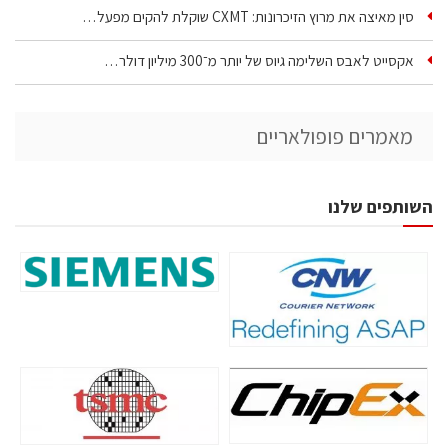
סין מאיצה את מרוץ הזיכרונות: CXMT שוקלת להקים מפעל…
אקסייט לאבס השלימה גיוס של יותר מ־300 מיליון דולר…
מאמרים פופולאריים
השותפים שלנו