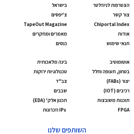
הצטרפות לניוזלטר
בישראל
צור קשר
צ'יפסים
TapeOut Magazine
Chiportal Index
אודות
מאמרים ומחקרים
תנאי שימוש
כנסים
אוטומוטיב
בינה מלאכותית
בטחון, תעופה וחלל
‫טכנולוגיות ירוקות‬
‫יצור (‪(FABs‬‬
‫צב"ד‬
‫רכיבים‬ (IOT)
‫שבבים‬
‫תוכנות משובצות‬
‫תכנון אלק' (‪(EDA‬‬
‫‪FPGA‬‬
‫ ‪וזכרונות IPs‬‬
השותפים שלנו