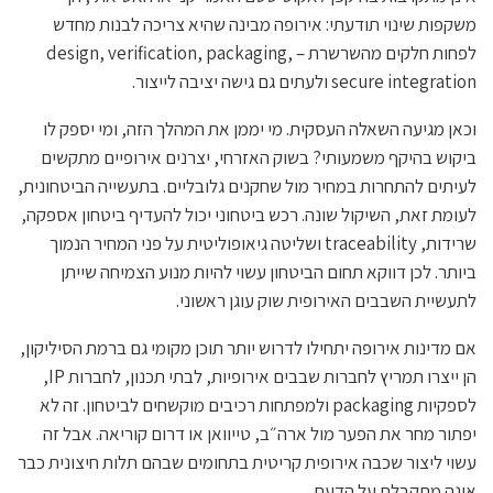
משקפות שינוי תודעתי: אירופה מבינה שהיא צריכה לבנות מחדש
לפחות חלקים מהשרשרת – design, verification, packaging,
secure integration ולעתים גם גישה יציבה לייצור.
וכאן מגיעה השאלה העסקית. מי יממן את המהלך הזה, ומי יספק לו
ביקוש בהיקף משמעותי? בשוק האזרחי, יצרנים אירופיים מתקשים
לעיתים להתחרות במחיר מול שחקנים גלובליים. בתעשייה הביטחונית,
לעומת זאת, השיקול שונה. רכש ביטחוני יכול להעדיף ביטחון אספקה,
שרידות, traceability ושליטה גיאופוליטית על פני המחיר הנמוך
ביותר. לכן דווקא תחום הביטחון עשוי להיות מנוע הצמיחה שייתן
לתעשיית השבבים האירופית שוק עוגן ראשוני.
אם מדינות אירופה יתחילו לדרוש יותר תוכן מקומי גם ברמת הסיליקון,
הן ייצרו תמריץ לחברות שבבים אירופיות, לבתי תכנון, לחברות IP,
לספקיות packaging ולמפתחות רכיבים מוקשחים לביטחון. זה לא
יפתור מחר את הפער מול ארה״ב, טייוואן או דרום קוריאה. אבל זה
עשוי ליצור שכבה אירופית קריטית בתחומים שבהם תלות חיצונית כבר
אינה מתקבלת על הדעת.