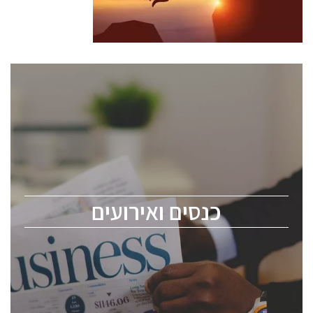
כנסים ואירועים
כנס ChipEx2026 יערך ב-12-13 במאי, 2026. הכנס מיועד
לכל העוסקים בתעשיית הסמיקונדקטור כולל מהנדסים,
מומחים מקצועיים ובכירים.
כנסים ואירועים
ChipEx2026 will be held on May 12-13, 2026. The
conference is intended for everyone involved in the
semiconductor industry, including engineers,
professional experts, and senior executives.