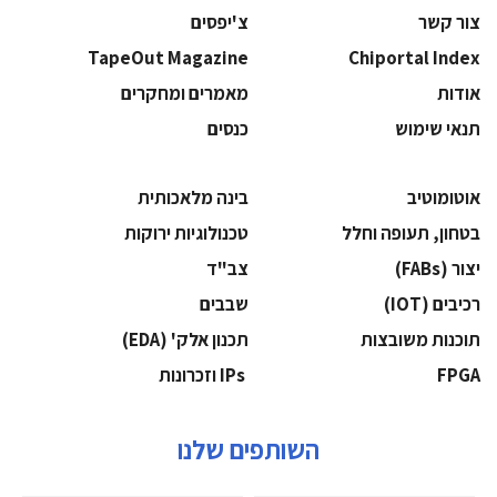
צור קשר
צ'יפסים
TapeOut Magazine
Chiportal Index
אודות
מאמרים ומחקרים
תנאי שימוש
כנסים
אוטומוטיב
בינה מלאכותית
בטחון, תעופה וחלל
‫טכנולוגיות ירוקות‬
‫יצור (‪(FABs‬‬
‫צב"ד‬
‫רכיבים‬ (IOT)
‫שבבים‬
‫תוכנות משובצות‬
‫תכנון אלק' (‪(EDA‬‬
‫‪FPGA‬‬
‫ ‪וזכרונות IPs‬‬
השותפים שלנו