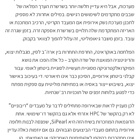
מערכות, אבל היא עדיין חלשה יותר בשרשרת הערך המלאה של
שבבים מתקדמים לשימושים רגישים. במילים אחרות: לא מספיק
לתכנן מערכת נשק אירופית אם המעבד הקריטי, הרכיב המתכנת או
האריזה המתקדמת שלה תלויים בשרשרת אספקה זרה. בזמן שגרה זה
עובד. בזמן משבר גיאופוליטי, זה עלול להפוך לצוואר בקבוק.
המלחמה באוקראינה, החרפת התחרות בין ארה״ב לסין, מגבלות יצוא,
והדיגיטציה המואצת של שדה הקרב – כל אלה הפכו את נושא
המיקרואלקטרוניקה מסוגיית תעשייה לסוגיית ביטחון לאומי. עבור
קבלני ביטחון אירופיים, הסיכון כבר אינו תיאורטי. די בעיכוב באישור
יצוא, בשיבוש ייצור באסיה או במתיחות פוליטית עם ספקית מפתח
כדי לפגוע בלוחות זמנים של תוכניות רב־שנתיות.
לכן מעניין לראות שבאירופה מתחילים לדבר על מעבדים “ריבוניים”
לא רק בהקשר של HPC אזרחי אלא גם בהקשר דו־שימושי. אחת
הדוגמאות המוזכרות בשיח הזה היא SiPearl, שמנסה לבנות חלופה
אירופית בתחום מעבדי הביצועים הגבוהים. גם אם יוזמות כאלה עדיין
אינן מתקרבות בהיקפן לאקוסיסטם האמריקני או האסיאתי, הן