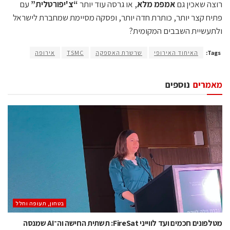
רוצה שאכין גם
אמפמ מלא
, או גרסה עוד יותר
“צ'יפורטלית”
עם
פתיח קצר יותר, כותרת חדה יותר, ופסקה מסיימת שמחברת לישראל
ולתעשיית השבבים המקומית?
Tags:
האיחוד האירופי
שרשרת האספקה
TSMC
אירופה
מאמרים
נוספים
בטחון, תעופה וחלל
מטלפונים חכמים ועד לווייני FireSat: תשתית החישה וה־AI שמנסה