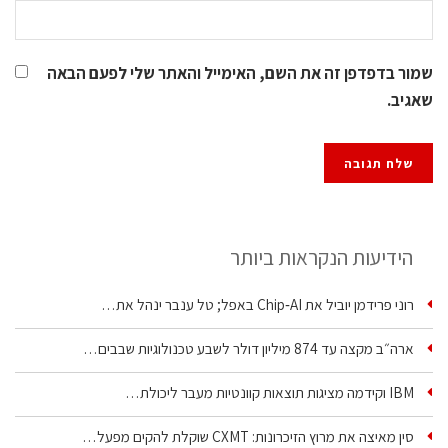
שמור בדפדפן זה את השם, האימייל והאתר שלי לפעם הבאה
שאגיב.
הידיעות הנקראות ביותר
רוני פרידמן יוביל את Chip‑AI באפל; טל ענבר ינהל את…
ארה״ב מקצה עד 874 מיליון דולר לשבע טכנולוגיות שבבים…
IBM וקידמה מציגות תוצאות קוונטיות מעבר ליכולת…
סין מאיצה את מרוץ הזיכרונות: CXMT שוקלת להקים מפעל…