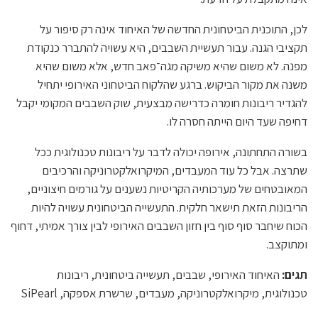
לכן, התוכנית הביטחונית החדשה של האיחוד אינה רק סיפור על
תקציבי הגנה. עבור תעשיית השבבים, היא עשויה להתברר כנקודת
מפנה. לא משום שהיא משיקה מגה־פאב חדש, אלא משום שהיא
משנה את מקור הביקוש. ברגע שהלקוח הביטחוני האירופי יתחיל
להגדיר ריבונות חומרה כדרישה מבצעית, שוק השבבים המקומי יקבל
דחיפה שעד היום הייתה חסרה לו.
בשורה התחתונה, אירופה יכולה לדבר על ריבונות טכנולוגית ככל
שתרצה. אבל כל עוד המעבדים, המיקרואלקטרוניקה והרכיבים
המאובטחים של מערכותיה הקריטיות נשענים על גורמים חיצוניים,
הריבונות הזאת תישאר חלקית. התעשייה הביטחונית עשויה להיות
הכוח שיחבר סוף סוף בין חזון השבבים האירופי לבין צורך אמיתי, דחוף
ומתוקצב.
תגים:
האיחוד האירופי, שבבים, תעשייה ביטחונית, ריבונות
טכנולוגית, מיקרואלקטרוניקה, מעבדים, שרשרת אספקה, SiPearl