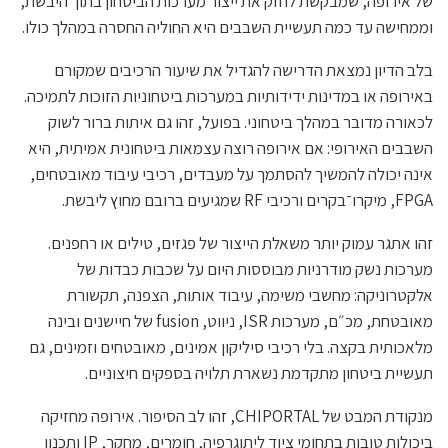
של אירופה, שמבקשת לחזק את ייצור מערכות הביטחון בתוך היבשת,
וממחישה עד כמה תעשיית השבבים היא החוליה החסרה במהלך כולו.
בלב הדיון נמצאת הדרישה להגדיל את שיעור הרכיבים שמקורם
באירופה או במדינות ידידותיות במערכות ביטחוניות הזוכות לתמיכה.
לכאורה מדובר במהלך ביטחוני. בפועל, זהו גם איתות ברור לשוק
השבבים האירופי: אם אירופה רוצה עצמאות ביטחונית אמיתית, היא
אינה יכולה להמשיך להסתמך על מעבדים, רכיבי עיבוד מאובטחים,
FPGA, מיקרו־בקרים ורכיבי RF שמגיעים ברובם מחוץ ליבשת.
זהו אתגר עמוק יותר משאלת הייצור של פגזים, טילים או רחפנים.
מערכות נשק מודרניות מבוססות היום על שכבות כבדות של
אלקטרוניקה: מחשבי משימה, עיבוד אותות, הצפנה, תקשורת
מאובטחת, מכ״ם, מערכות ISR, ניווט, fusion של חיישנים ובינה
מלאכותית בקצה. בלי רכיבי סיליקון אמינים, מאובטחים וזמינים, גם
תעשיית ביטחון מתקדמת נשארת תלויה בספקים חיצוניים.
מנקודת המבט של CHIPORTAL, זהו לב הסיפור. אירופה מחזיקה
ביכולות טובות בתחומי ציוד ליתוגרפיה, חומרים, מחקר, IP ותכנון