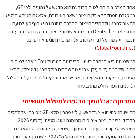
אחד המרכיבים הבולטים בהודעה הוא הדגש על נתונים. לפי GF,
במסגרת המהלך לא רק הייצור נשאר באירופה, אלא גם המידע הרגיש
הקשור לתכנון ולתהליך הייצור. החברה בוחנת גם שיתוף פעולה עם
Deutsche Telekom כדי לוודא שנתוני ייצור, בדיקות ואיכות יעובדו,
יועברו ויישמרו על גבי רשתות, ענן ומרכזי נתונים אירופיים.
)
GlobalFoundries
(
המשמעות היא הרחבת רעיון “הריבונות הטכנולוגית” מעבר למיקום
הפיזי של המפעל. בעידן שבו ייצור שבבים כולל תכנון דיגיטלי, קבצי
מסכות, בדיקות, ניהול איכות ושרשראות ספקים גלובליות, גם מסלול
הנתונים הופך לחלק מהאבטחה.
המבחן הבא: להפוך הדגמה למסלול תעשייתי
ההישג הנוכחי הוא צעד ראשון, לא פתרון מלא. GF מציבה יעד להקים
בדרזדן זרימת ייצור אירופית מהימנה ואוטומטית עד סוף 2026,
ולאפשר ללקוחות תעופה, ביטחון ותשתיות קריטיות להשתמש בה
במסגרת התקשרויות יצור רגילות החל מ־2027. לשם כך יהיה צורך