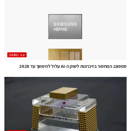
‫יצור (‪(FABS‬‬
סמסונג: המחסור בזיכרונות לשוק ה-AI עלול להימשך עד 2028