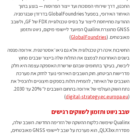
התכנון, דרך שירותי המסכות ועד ייצור הפרוסות — בוצע בתוך
האיחוד האירופי, במפעל GlobalFoundries בדרזדן שבגרמניה.
ההודעה מתייחסת לייצור על בסיס טכנולוגיית FDX של GF, ולשבב
GNSS מתוצרת Qualinx המיועד ליישומי מיקום, ניווט ותזמון
מאובטחים. (
GlobalFoundries
)
החשיבות אינה רק טכנולוגית אלא גם גיאו־אסטרטגית. אירופה מנסה
בשנים האחרונות לצמצם את התלות שלה בייצור שבבים מחוץ
ליבשת, בעיקר בתחומים שבהם שרשרת האספקה עצמה היא חלק
מדרישות הביטחון. חוק השבבים האירופי נועד לחזק את מערכת
השבבים של האיחוד, להפחית תלות בספקים חיצוניים ולהכפיל את
נתח השוק העולמי של אירופה בתחום השבבים ל־20% עד 2030.
)
digital-strategy.ec.europa.eu
(
שבב ניווט ותזמון לשווקים רגישים
Qualinx שימשה כלקוח ההשקה של הזרימה החדשה. השבב שלה,
מסדרת QLX3xx, הוא מערכת על שבב ליישומי GNSS מאובטחים,