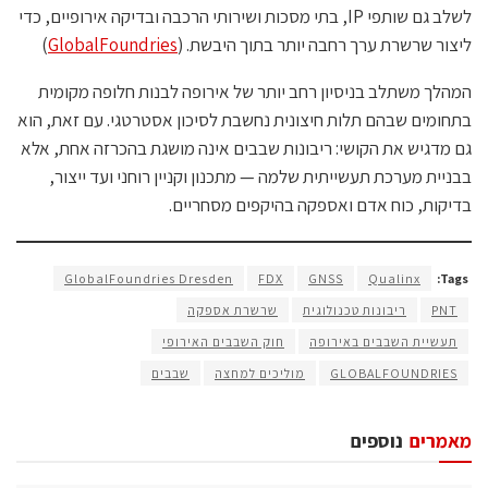
לשלב גם שותפי IP, בתי מסכות ושירותי הרכבה ובדיקה אירופיים, כדי
ליצור שרשרת ערך רחבה יותר בתוך היבשת. (
GlobalFoundries
)
המהלך משתלב בניסיון רחב יותר של אירופה לבנות חלופה מקומית
בתחומים שבהם תלות חיצונית נחשבת לסיכון אסטרטגי. עם זאת, הוא
גם מדגיש את הקושי: ריבונות שבבים אינה מושגת בהכרזה אחת, אלא
בבניית מערכת תעשייתית שלמה — מתכנון וקניין רוחני ועד ייצור,
בדיקות, כוח אדם ואספקה בהיקפים מסחריים.
GlobalFoundries Dresden
FDX
GNSS
Qualinx
Tags:
PNT
ריבונות טכנולוגית
שרשרת אספקה
תעשיית השבבים באירופה
חוק השבבים האירופי
GLOBALFOUNDRIES
מוליכים למחצה
שבבים
מאמרים
נוספים