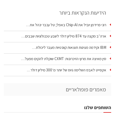
הידיעות הנקראות ביותר
רוני פרידמן יוביל את Chip‑AI באפל; טל ענבר ינהל את…
ארה״ב מקצה עד 874 מיליון דולר לשבע טכנולוגיות שבבים…
IBM וקידמה מציגות תוצאות קוונטיות מעבר ליכולת…
סין מאיצה את מרוץ הזיכרונות: CXMT שוקלת להקים מפעל…
אקסייט לאבס השלימה גיוס של יותר מ־300 מיליון דולר…
מאמרים פופולאריים
השותפים שלנו