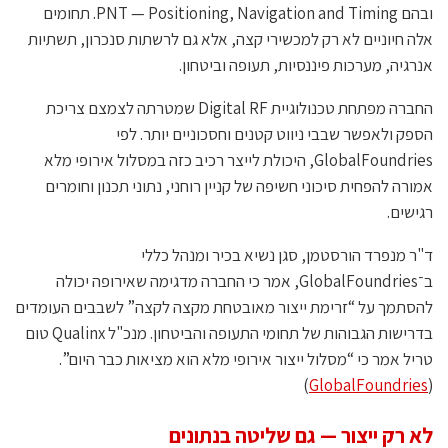
ובהם PNT — Positioning, Navigation and Timing. תחומים
אלה חיוניים לא רק למכשירי קצה, אלא גם לרשתות סנכרון, תשתיות
אנרגיה, מערכות פיננסיות, תעופה וביטחון.
החברה מפתחת טכנולוגיית Digital RF שמטרתה לצמצם צריכת
הספק ולאפשר שבבי ניווט קטנים וחסכוניים יותר. לפי
GlobalFoundries, היכולת לייצר רכיב כזה במסלול אירופי מלא
אמורה להפחית סיכוני חשיפה של קניין רוחני, נתוני תכנון וחומרים
רגישים.
ד"ר מנפרד הורסטמן, סגן נשיא בכיר ומנהל כללי
ב־GlobalFoundries, אמר כי החברה מדגימה שאירופה יכולה
להסתמך על “זרימת ייצור מאובטחת מקצה לקצה” לשבבים העומדים
בדרישות הגבוהות של תחומי התעופה והביטחון. מנכ"ל Qualinx טום
טריל אמר כי “מסלול ייצור אירופי מלא הוא מציאות כבר היום”.
)
GlobalFoundries
(
לא רק ייצור — גם שליטה בנתונים