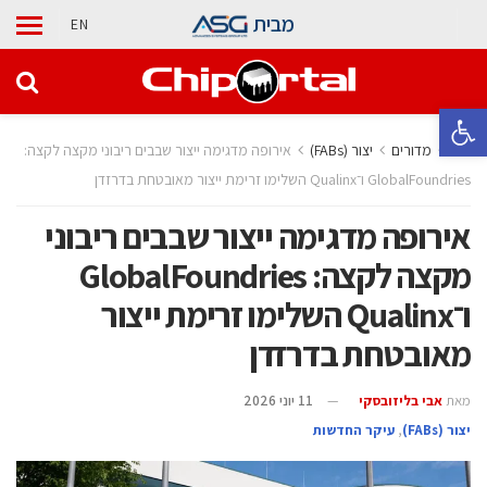
מבית
EN
פתח סרגל נגישות
בית
מדורים
‫יצור (‪(FABs‬‬
אירופה מדגימה ייצור שבבים ריבוני מקצה לקצה:
GlobalFoundries ו־Qualinx השלימו זרימת ייצור מאובטחת בדרזדן
אירופה מדגימה ייצור שבבים ריבוני
מקצה לקצה: GlobalFoundries
ו־Qualinx השלימו זרימת ייצור
מאובטחת בדרזדן
מאת
אבי בליזובסקי
11 יוני 2026
‫יצור (‪(FABs‬‬
,
עיקר החדשות