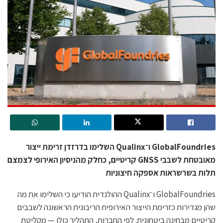
GlobalFoundries ו־Qualinx השלימו בדרזדן זרימת ייצור
מאובטחת לשבבי GNSS קריטיים, כחלק מהניסיון האירופי לצמצם
תלות בשרשראות אספקה חיצוניות
GlobalFoundries ו־Qualinx ההולנדית הודיעו כי השלימו את מה
שהן מגדירות כזרימת הייצור האירופית הריבונית הראשונה לשבבים
קריטיים מבחינה ביטחונית. לפי החברות, התהליך כולו — מקליטת