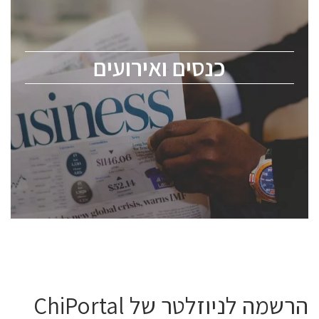
כנס ChipEx2026 יערך ב-12-13 במאי, 2026. הכנס מיועד
לכל העוסקים בתעשיית הסמיקונדקטור כולל מהנדסים,
מומחים מקצועיים ובכירים.
כנסים ואירועים
ChipEx2026 will be held on May 12-13, 2026. The
conference is intended for everyone involved in the
semiconductor industry, including engineers,
professional experts, and senior executives.
לחץ לפרטים
הרשמה לניוזלטר של ChiPortal