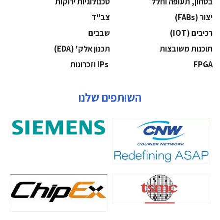
בטחון, תעופה וחלל
‫טכנולוגיות ירוקות‬
‫יצור (‪(FABs‬‬
‫צב"ד‬
‫רכיבים‬ (IOT)
‫שבבים‬
‫תוכנות משובצות‬
‫תכנון אלק' (‪(EDA‬‬
‫‪FPGA‬‬
‫ ‪וזכרונות IPs‬‬
השותפים שלנו