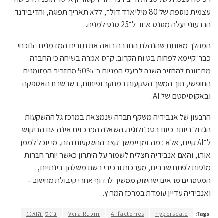
עצמית נוספת של 80 מיליארד דולר, ללא תאריך תפוגה, והדיבידנד
הרבעוני יעלה מסנט אחד ל־25 סנט למניה.
המהלך מאותת שהנהלת החברה רואה את תזרים המזומנים הנוכחי
כבר־קיימא לפחות בטווח הקרוב. קרס אמרה בשיחה כי החברה
מתכוונת להחזיר השנה לבעלי המניות כ־50% מתזרים המזומנים
החופשי, תוך המשך השקעות במחקר ופיתוח, בשרשרת האספקה
ובאקוסיסטם של AI.
הרבעון של אנבידיה משקף חברה שנמצאת במרכז גל ההשקעות
הגדול ביותר כיום בטכנולוגיה. השאלה המרכזית אינה אם הביקוש
ל־AI קיים, אלא כמה זמן יימשך קצב ההשקעות הזה, מי יוכל לממן
אותו, והאם אנבידיה תצליח לשמור על היתרון כאשר יותר חברות
מנסות לפתח שבבים, מערכות ורכיבי רשת משלהן. בינתיים,
המספרים מראים שהשוק ממשיך לרדוף אחרי קיבולת מחשוב –
ואנבידיה עדיין עומדת במרכז המרוץ.
Tags:
hyperscale
AI factories
Vera Rubin
ג׳נסן הואנג