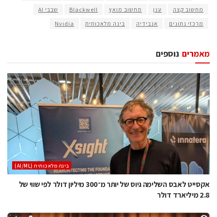
מחשוב קצה
ענן
מחשוב מואץ
Blackwell
שבבי AI
מרכזי נתונים
אנבידיה
בינה מלאכותית
Nvidia
מאמרים
נוספים
בינה מלאכותית (AI/ML)
אקסייט לאבס השלימה גיוס של יותר מ־300 מיליון דולר לפי שווי של
2.8 מיליארד דולר