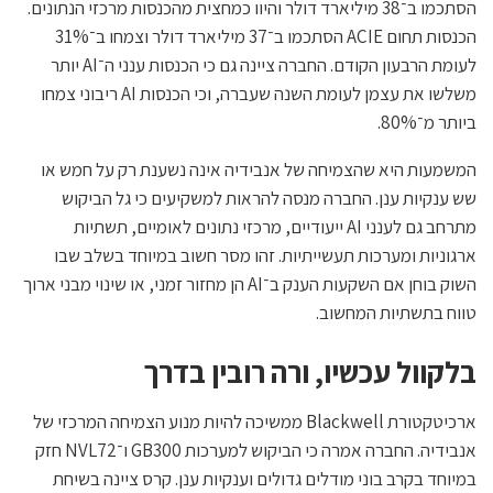
הסתכמו ב־38 מיליארד דולר והיוו כמחצית מהכנסות מרכזי הנתונים.
הכנסות תחום ACIE הסתכמו ב־37 מיליארד דולר וצמחו ב־31%
לעומת הרבעון הקודם. החברה ציינה גם כי הכנסות ענני ה־AI יותר
משלשו את עצמן לעומת השנה שעברה, וכי הכנסות AI ריבוני צמחו
ביותר מ־80%.
המשמעות היא שהצמיחה של אנבידיה אינה נשענת רק על חמש או
שש ענקיות ענן. החברה מנסה להראות למשקיעים כי גל הביקוש
מתרחב גם לענני AI ייעודיים, מרכזי נתונים לאומיים, תשתיות
ארגוניות ומערכות תעשייתיות. זהו מסר חשוב במיוחד בשלב שבו
השוק בוחן אם השקעות הענק ב־AI הן מחזור זמני, או שינוי מבני ארוך
טווח בתשתיות המחשוב.
בלקוול עכשיו, ורה רובין בדרך
ארכיטקטורת Blackwell ממשיכה להיות מנוע הצמיחה המרכזי של
אנבידיה. החברה אמרה כי הביקוש למערכות GB300 ו־NVL72 חזק
במיוחד בקרב בוני מודלים גדולים וענקיות ענן. קרס ציינה בשיחת