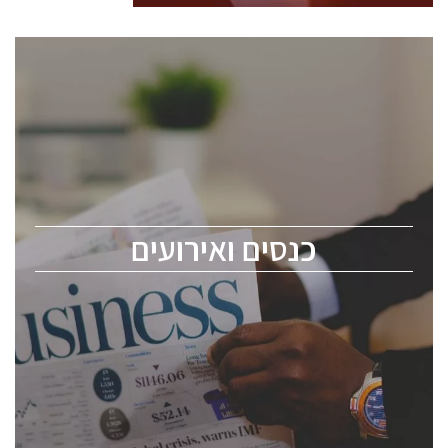
כנסים ואירועים
כנס ChipEx2026 יערך ב-12-13 במאי, 2026. הכנס מיועד
לכל העוסקים בתעשיית הסמיקונדקטור כולל מהנדסים,
מומחים מקצועיים ובכירים.
כנסים ואירועים
ChipEx2026 will be held on May 12-13, 2026. The
conference is intended for everyone involved in the
semiconductor industry, including engineers,
professional experts, and senior executives.
לחץ לפרטים