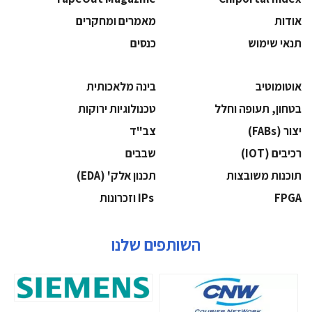
אודות
מאמרים ומחקרים
תנאי שימוש
כנסים
אוטומוטיב
בינה מלאכותית
בטחון, תעופה וחלל
‫טכנולוגיות ירוקות‬
‫יצור (‪(FABs‬‬
‫צב"ד‬
‫רכיבים‬ (IOT)
‫שבבים‬
‫תוכנות משובצות‬
‫תכנון אלק' (‪(EDA‬‬
‫‪FPGA‬‬
‫ ‪וזכרונות IPs‬‬
השותפים שלנו