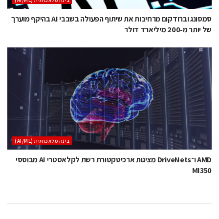
בינה מלאכותית (AI/ML)
סמסונג וברודקום מרחיבות את שיתוף הפעולה בשבבי AI בהיקף מוערך
של יותר מ-200 מיליארד דולר
בינה מלאכותית (AI/ML)
AMD ו־DriveNets מציגות ארכיטקטורת רשת לקלאסטרי AI מבוססי
MI350