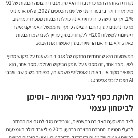
נקודת האזהרה המרכזית בדוח היא סין. אנבידיה צופה הכנסות של 91
מיליארד דולר ברבעון השני של שנת הכספים 2027, פלוס או מינוס
2%, אך מדגישה כי התחזית אינה כוללת הכנסות ממכירות מחשוב
מרכזי נתונים לסין. החברה ציינה כי אף שהממשל האמריקני אישר
רישיונות למשלוח H200 ללקוחות בסין, עדיין לא נרשמו הכנסות
כאלה, ולא ברור אם הרשויות בסין יאפשרו את היבוא.
המשמעות היא שהתחזית החזקה של אנבידיה נשענת על ביקוש מחוץ
לסין. מצד אחד, זה מצביע על עומק הביקוש העולמי. מצד אחר, הוא
משאיר מקור אי־ודאות גיאופוליטי משמעותי, במיוחד בשוק שבו שבבי
AI הפכו לנכס אסטרטגי.
חלוקת כסף לבעלי המניות – וסימן
לביטחון עצמי
לצד ההשקעה האדירה בתשתיות, אנבידיה מגדילה גם את ההחזר
לבעלי המניות. החברה החזירה ברבעון כ־20 מיליארד דולר באמצעות
רכישה עצמית של מניות ודיבידנד. הדירקטוריון אישר תוכנית רכישה