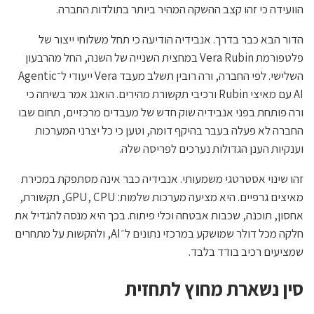
הוועידה כי זהו קצב ההשקה המהיר ביותר בתולדות החברה.
הדור הבא כבר בדרך. אנבידיה הודיעה כי תחל משלוחי ייצור של
פלטפורמת Vera Rubin במחצית השנייה של השנה, החל מהרבעון
השלישי. לפי החברה, ורה רובין תשלב מעבד Vera ייעודי ל־Agentic
AI עם מאיצי Rubin ורכיבי תקשורת מהירים. הואנג אמר בשיחה כי
ורה פותחת בפני אנבידיה שוק חדש של מעבדים מרכזיים, תחום שבו
החברה לא פעלה בעבר בהיקף דומה, וטען כי כל יצרני המערכות
וענקיות הענן הגדולות נערכים לפריסה שלה.
זהו שינוי אסטרטגי משמעותי. אנבידיה כבר אינה מסתפקת במכירת
מאיצים גרפיים. היא מציעה מערכות שלמות: GPU, CPU, תקשורת,
אחסון, תוכנה, שכבות אבטחה וכלי פיתוח. בכך היא מנסה להגדיל את
חלקה מכל דולר שמושקע במרכזי נתונים ל־AI, ולהקשות על מתחרים
שמציעים רכיב בודד בלבד.
סין נשארת מחוץ לתחזית