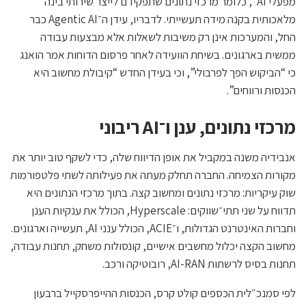
מפעלי AI״, כלומר מרכזי נתונים שתפקידם לייצר שירותי בינה
מלאכותית בקנה מידה תעשייתי. לדבריו, עידן ה־Agentic AI כבר
החל, והמערכות אינן רק משיבות לשאלות אלא מבצעות עבודה
ממשית בארגונים. בשיחת הוועידה לאחר פרסום הדוחות אמר הואנג
כי “הביקוש הפך לפרבולי”, וכי בעידן החדש “קיבולת מחשוב היא
הכנסות ורווחים”.
מרכזי נתונים, ענן ו־AI ריבוני
אנבידיה משנה במקביל את אופן הדיווח שלה, כדי לשקף טוב יותר את
מקורות הצמיחה. החברה תחלק מעתה את פעילותה לשתי פלטפורמות
שוק עיקריות: מרכזי נתונים ומחשוב קצה. בתוך מרכזי הנתונים היא
תדווח על שני תתי־שווקים: Hyperscale, הכולל את ענקיות הענן
וחברות האינטרנט הגדולות, ו־ACIE, הכולל ענני AI, תעשייה וארגונים.
מחשוב הקצה יכלול מחשבים אישיים, קונסולות משחק, תחנות עבודה,
תחנות בסיס לרשתות AI-RAN, רובוטיקה ורכב.
לפי סמנכ״לית הכספים קולט קרס, הכנסות ההייפרסקייל ברבעון