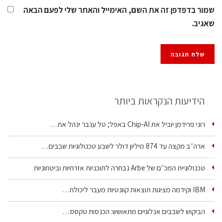
שמור בדפדפן זה את השם, האימייל והאתר שלי לפעם הבאה
שאגיב.
הידיעות הנקראות ביותר
רוני פרידמן יוביל את Chip‑AI באפל; טל ענבר ינהל את…
ארה״ב מקצה עד 874 מיליון דולר לשבע טכנולוגיות שבבים…
טכנולוגיית המכ״ם של Arbe נבחרה לתוכניות אזרחיות וביטחוניות
IBM וקידמה מציגות תוצאות קוונטיות מעבר ליכולת…
הביקוש לשבבים אנלוגיים מתאושש: הכנסות טקסס…