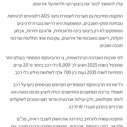
עליו להמשיך לנטר את ביצועי הצי ולדווח על אירועים.
התקנות מחייבות גם מערכת לשמירת נתוני ADS רלוונטיים לבטיחות.
מבחינת ספקי השבבים, המשמעות היא דרישה גוברת לרכיבים
המספקים לא רק ביצועי בינה מלאכותית, אלא גם יתירות, אבחון
תקלות, רישום מאובטח של אירועים, עקיבות אחר החלטות ועדכוני
תוכנה מוגנים.
לפי סוכנות האנרגיה הבינלאומית, צי הרובוטקסי המסחרי בעולם יותר
מהוכפל בשנת 2025 והגיע לכ־8,000 כלי רכב ביותר מ־20 ערים.
התחזיות לשנת 2035 נעות בין 700 אלף לשלושה מיליון כלי רכב.
כל שירותי הרובוטקסי המסחריים הקיימים מבוססים כיום על רכב
חשמלי. צריכת המחשבים והחיישנים יכולה להגיע מכמה מאות ואט
ליותר מקילוואט, ולכן יעילות אנרגטית ופיזור חום הופכים לשיקולים
מרכזיים בתכנון מעבדי AI לרכב.
התקינה עשויה להרחיב בהדרגה את השוק לשבבי ראייה, מכ"ם
ולידאר, בקרי בטיחות, זיכרונות, תקשורת מהירה ורכיבי סייבר. עם