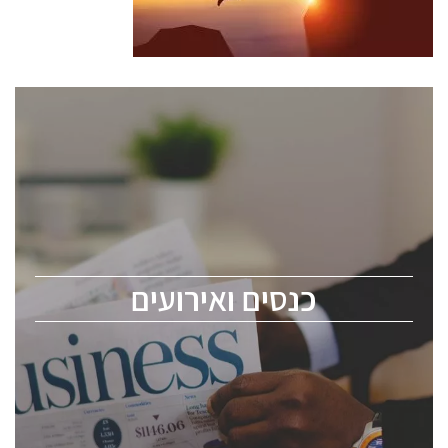
כנסים ואירועים
כנס ChipEx2026 יערך ב-12-13 במאי, 2026. הכנס מיועד
לכל העוסקים בתעשיית הסמיקונדקטור כולל מהנדסים,
מומחים מקצועיים ובכירים.
כנסים ואירועים
ChipEx2026 will be held on May 12-13, 2026. The
conference is intended for everyone involved in the
semiconductor industry, including engineers,
professional experts, and senior executives.