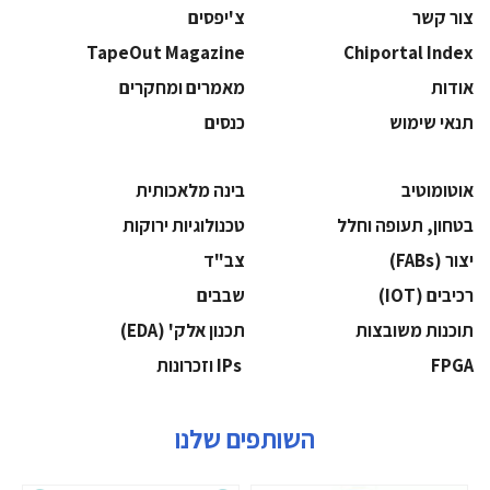
צור קשר
צ'יפסים
TapeOut Magazine
Chiportal Index
אודות
מאמרים ומחקרים
תנאי שימוש
כנסים
אוטומוטיב
בינה מלאכותית
בטחון, תעופה וחלל
‫טכנולוגיות ירוקות‬
‫יצור (‪(FABs‬‬
‫צב"ד‬
‫רכיבים‬ (IOT)
‫שבבים‬
‫תוכנות משובצות‬
‫תכנון אלק' (‪(EDA‬‬
‫‪FPGA‬‬
‫ ‪וזכרונות IPs‬‬
השותפים שלנו