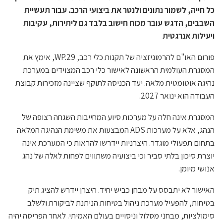
כל חייה, לשמור נתונים ולנטר את ביצועי הרכב. עבור תעשיית
השבבים, הדגש עובר מכוח חישוב בלבד גם ליתירות, עקיבות
ויעילות אנרגטית
פורום האו"ם להרמוניזציה של תקנות כלי רכב, WP.29, אימץ את
המסגרת העולמית הראשונה לאישור כלי רכב המצוידים במערכת
נהיגה אוטומטית מלאה. יעד הכניסה לתוקף שציינה מזכירות קבוצת
העבודה הוא ינואר 2027.
המסגרת אינה חלה על מערכות סיוע המחייבות השגחה רצופה של
הנהג, אלא על מערכות ADS המבצעות את משימת הנהיגה המלאה
בתחום תפעולי מוגדר. היצרניות יידרשו להראות כי המערכת אינה
יוצרת סיכון בלתי סביר וכי ביצועיה משתווים לפחות לאלה של נהג
אנושי מיומן.
האישור לא יתבסס על מבחן כביש יחיד. היצרן יידרש להציג תיק
בטיחות, להפעיל מערכת ניהול בטיחות הניתנת לביקורת ולשלב
סימולציות, מבחני מסלול וניסויים בעולם האמיתי. לאחר הפריסה יהיה