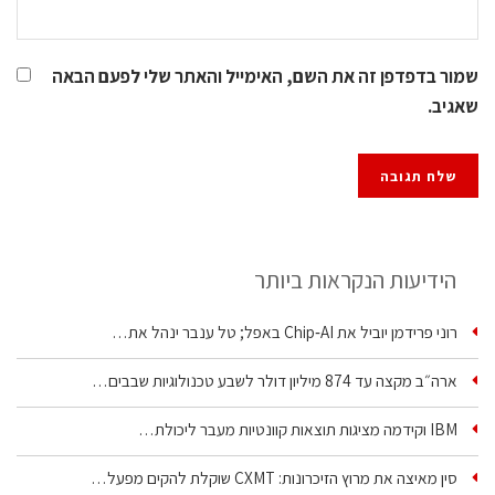
שמור בדפדפן זה את השם, האימייל והאתר שלי לפעם הבאה
שאגיב.
הידיעות הנקראות ביותר
רוני פרידמן יוביל את Chip‑AI באפל; טל ענבר ינהל את…
ארה״ב מקצה עד 874 מיליון דולר לשבע טכנולוגיות שבבים…
IBM וקידמה מציגות תוצאות קוונטיות מעבר ליכולת…
סין מאיצה את מרוץ הזיכרונות: CXMT שוקלת להקים מפעל…