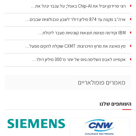
רוני פרידמן יוביל את Chip‑AI באפל; טל ענבר ינהל את…
ארה״ב מקצה עד 874 מיליון דולר לשבע טכנולוגיות שבבים…
IBM וקידמה מציגות תוצאות קוונטיות מעבר ליכולת…
סין מאיצה את מרוץ הזיכרונות: CXMT שוקלת להקים מפעל…
אקסייט לאבס השלימה גיוס של יותר מ־300 מיליון דולר…
מאמרים פופולאריים
השותפים שלנו