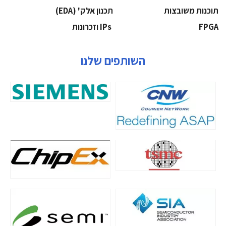
‫תוכנות משובצות‬
‫תכנון אלק' (‪(EDA‬‬
‫‪FPGA‬‬
‫ ‪וזכרונות IPs‬‬
השותפים שלנו