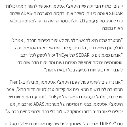
יישום יכולות הבדיקה של היטאצ'י אסטמו תאפשר להעריך את יכולות
SEDAR ויאמת כי ניתן לשלב אותו בקלות במערכת ה-ADAS שלהם
כדי לספק מידע עומק 2D ותלת-ממד שיהיה קריטי למשימה בתנאי
ראות נמוכה.
"המטרה שלנו היא להמשיך לפעול לשיפור בטיחות הרכב", אמר ג'ון
נונלי, סגן נשיא בכיר, הנדסת עיצוב, היטאצ'י אסטאמו אמריקה.
"אנחנו מאמינים כי SEDAR של TriEye יכול לספק לכלי רכב
אוטונומיים יכולות זיהוי של מטרות נעות ומדויקות הדרושות כדי
להגביר את בטיחות הנסיעה בכל תנאי הראות."
"אנו נרגשים לשתף פעולה עם היטאצ'י אסטאמו, מובילה ב-Tier 1
המחויבת לחידושים המאיצים את קידום טכנולוגיות הדור הבא", אמר
זיו ליבנה, מנהל העסקים הראשי של TriEye, "יחד עם המומחיות של
היטאצ'י אסטאמו בבניית ופריסה של מערכות ADAS מורכבות, אנו
יכולים ליצור נתיב ברור וממוקד לשילוב כלי רכב ולהציל חיים בכביש."
מנכ"ל TRIEY אבי בקל השתתף לפני שבועות אחדים בפאנל במסגרת