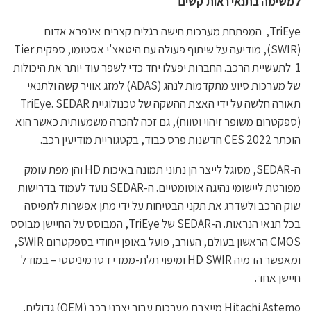
למשימה בתנאי ראות קשים
TriEye, המפתחת מערכות חישה בגלים קצרים אינפרא אדום
(SWIR), מודיעה על שיתוף פעולה עם היטאצ'י אסטומו, ספקית Tier
1 לתעשיית הרכב. החברות יפעלו יחד כדי לשפר עוד יותר את היכולות
של מערכות סיוע מתקדמות לנהג (ADAS) למזג אוויר קשה ולתנאי
תאורה חלשה על ידי האצת ההשקה של טכנולוגיית TriEye. SEDAR
(ספקטרום משופר זיהוי וטווח), גם זכה להכרה משמעותית כאשר הוא
הוכתר CES 2022 חדשנות פרס כבוד, בקטגוריית מודיעין רכב.
ה-SEDAR, מסוגל לייצר הן נתוני תמונה באיכות HD והן מפת עומק
מפורטת ליישומי נהיגה אוטומטיים. ה-SEDAR נועד לעמוד בדרישות
שוק הרכב ולשדרג את תקני הבטיחות על ידי מתן אפשרות לתפיסה
בכל תנאי הנראות. ה-SEDAR של TriEye, המבוסס על החיישן מבוסס
CMOS הראשון בעולם, העורב, פועל באופן ייחודי בספקטרום SWIR,
ומאפשר הדמיה HD SWIR ומיפוי תלת-ממדי דטרמיניסטי – במודל
חיישן אחד.
Hitachi Astemo מייצרת מערכות עבור יצרני רכב (OEM) גדולים.