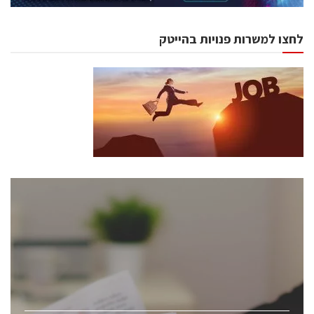
לחצו למשרות פנויות בהייטק
כנסים ואירועים
כנס ChipEx2026 יערך ב-12-13 במאי, 2026. הכנס מיועד
לכל העוסקים בתעשיית הסמיקונדקטור כולל מהנדסים,
מומחים מקצועיים ובכירים.