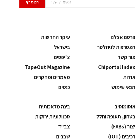
פרסם אצלנו
עיקר החדשות
הצטרפות לניוזלטר
בישראל
צור קשר
צ'יפסים
TapeOut Magazine
Chiportal Index
אודות
מאמרים ומחקרים
תנאי שימוש
כנסים
אוטומוטיב
בינה מלאכותית
בטחון, תעופה וחלל
‫טכנולוגיות ירוקות‬
‫יצור (‪(FABs‬‬
‫צב"ד‬
‫רכיבים‬ (IOT)
‫שבבים‬