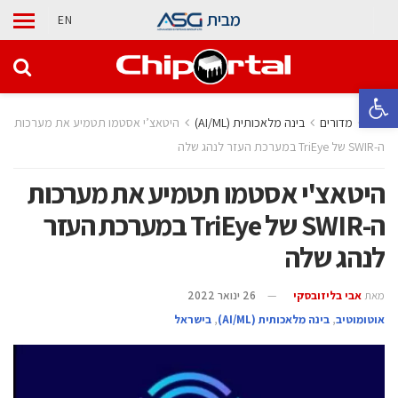
מבית
EN
פתח סרגל נגישות
בית
מדורים
בינה מלאכותית (AI/ML)
היטאצ’י אסטמו תטמיע את מערכות
ה-SWIR של TriEye במערכת העזר לנהג שלה
היטאצ'י אסטמו תטמיע את מערכות
ה-SWIR של TriEye במערכת העזר
לנהג שלה
מאת
אבי בליזובסקי
26 ינואר 2022
אוטומוטיב
,
בינה מלאכותית (AI/ML)
,
בישראל