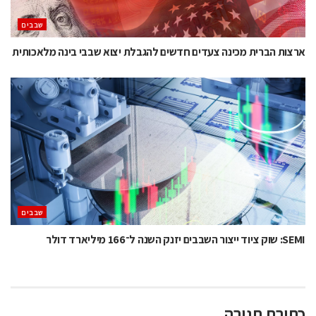
‫שבבים‬
ארצות הברית מכינה צעדים חדשים להגבלת יצוא שבבי בינה מלאכותית
‫שבבים‬
SEMI: שוק ציוד ייצור השבבים יזנק השנה ל־166 מיליארד דולר
כתיבת תגובה