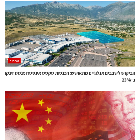
‫שבבים‬
הביקוש לשבבים אנלוגיים מתאושש: הכנסות טקסס אינסטרומנטס זינקו
ב־23%