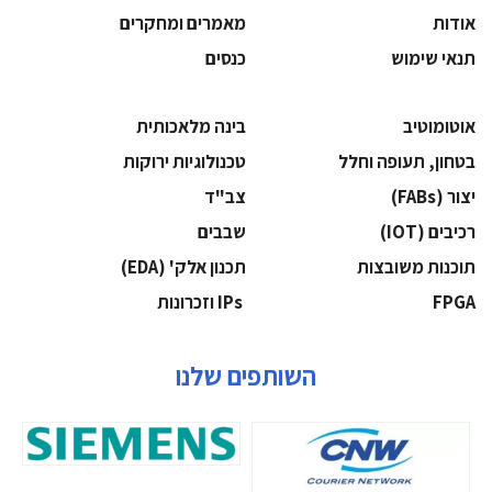
אודות
מאמרים ומחקרים
תנאי שימוש
כנסים
אוטומוטיב
בינה מלאכותית
בטחון, תעופה וחלל
‫טכנולוגיות ירוקות‬
‫יצור (‪(FABs‬‬
‫צב"ד‬
‫רכיבים‬ (IOT)
‫שבבים‬
‫תוכנות משובצות‬
‫תכנון אלק' (‪(EDA‬‬
‫‪FPGA‬‬
‫ ‪וזכרונות IPs‬‬
השותפים שלנו