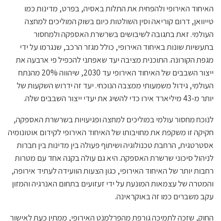
האיחוד האירופי ולהפחית את התלות באסיה, בפרט, מדינות כמו
טייוואן, דרום קוריאה וסין השולטות כיום בשוק המוליכים למחצה
העולמי. זאת בתגובה לשיבושים בשרשרת האספקה ולמחסור
בתעשיות שונות באיחוד האירופי, כולל מגזר הרכב, שנגרמו על ידי
מגפת הקורונה. התוכנית מציבה יעד שאפתני להכפיל פי ארבעה את
ייצור השבבים של האיחוד האירופי עד 2030, שיהווה 20% מהנתח
העולמי, גידול משמעותי ממצבה הנוכחי. יעד זה ידרוש השקעות של
יותר מ-43 מיליארד אירו כדי להשיג את יעדי ייצור השבבים שלה.
לנוכח מחסור עולמי במוליכים למחצה ופגיעויות בשרשרת האספקה,
חקיקה זו משקפת את מחויבותו של האיחוד האירופי לקידום אוטונומיה
אסטרטגית, הרחבת טכנולוגיה ושיתוף פעולה בין מדינות בין חברות
לניהול סיכוני שרשרת האספקה. היא גם עולה בקנה אחד עם מטרות
רחבות יותר של האיחוד האירופי, כגון הצעות הוועידה לעתיד אירופה,
והמטרה של עצמאות המונעת על ידי זעזועים בתחום האנרגיה והמזון
עקב משברים כמו זה באוקראינה.
החוק, שזכה לתמיכה גורפת מהפרלמנט האירופי, ממתין כעת לאישור