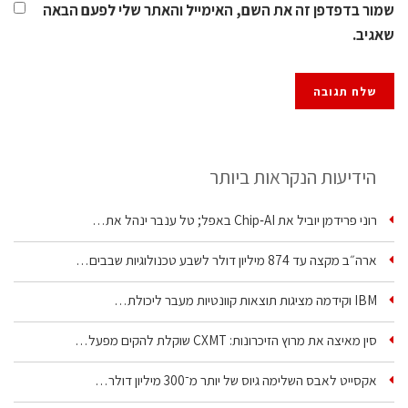
שמור בדפדפן זה את השם, האימייל והאתר שלי לפעם הבאה
שאגיב.
הידיעות הנקראות ביותר
רוני פרידמן יוביל את Chip‑AI באפל; טל ענבר ינהל את…
ארה״ב מקצה עד 874 מיליון דולר לשבע טכנולוגיות שבבים…
IBM וקידמה מציגות תוצאות קוונטיות מעבר ליכולת…
סין מאיצה את מרוץ הזיכרונות: CXMT שוקלת להקים מפעל…
אקסייט לאבס השלימה גיוס של יותר מ־300 מיליון דולר…