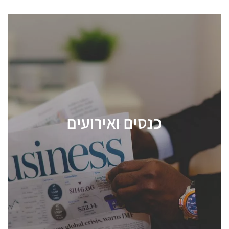
כנסים ואירועים
כנס ChipEx2026 יערך ב-12-13 במאי, 2026. הכנס מיועד
לכל העוסקים בתעשיית הסמיקונדקטור כולל מהנדסים,
מומחים מקצועיים ובכירים.
כנסים ואירועים
ChipEx2026 will be held on May 12-13, 2026. The
conference is intended for everyone involved in the
semiconductor industry, including engineers,
professional experts, and senior executives.
לחץ לפרטים