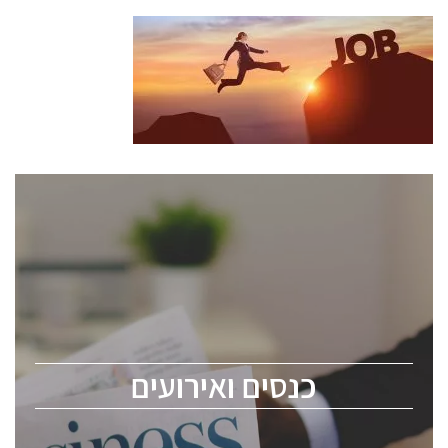
כנסים ואירועים
כנס ChipEx2026 יערך ב-12-13 במאי, 2026. הכנס מיועד
לכל העוסקים בתעשיית הסמיקונדקטור כולל מהנדסים,
מומחים מקצועיים ובכירים.
כנסים ואירועים
ChipEx2026 will be held on May 12-13, 2026. The
conference is intended for everyone involved in the