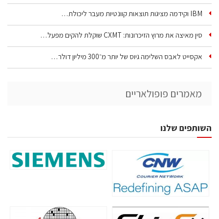
IBM וקידמה מציגות תוצאות קוונטיות מעבר ליכולת…
סין מאיצה את מרוץ הזיכרונות: CXMT שוקלת להקים מפעל…
אקסייט לאבס השלימה גיוס של יותר מ־300 מיליון דולר…
מאמרים פופולאריים
השותפים שלנו