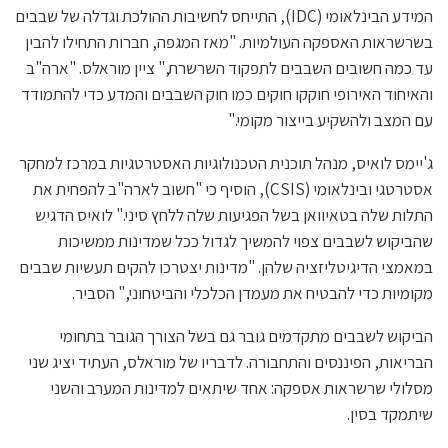
המידע הבינלאומי (IDC), התייחס לחשיבות ההולכת וגדלה של שבבים
בשרשראות האספקה העולמיות. "מאז המגפה, חברות התחילו להבין
עד כמה חשובים השבבים לתפקוד השרשרת," ציין מוראלס. "ארה"ב
והאיחוד האירופי חוקקו חוקים כמו חוק השבבים והמדע כדי להתמודד
עם המצב ולהשקיע בייצור מקומי."
ג'יימס לואיס, מנהל תוכנית הטכנולוגיות האסטרטגיות במרכז למחקר
אסטרטגי ובינלאומי (CSIS), הוסיף כי "חשוב לארה"ב להפחית את
התלות שלה בטאיוואן בשל הפגיעות שלה ללחץ סיני." לואיס הדגיש
שהביקוש לשבבים צפוי להמשיך לגדול ככל שמדינות ממשיכות
במאמצי הדיגיטליזציה שלהן. "מדינות יצטרכו להקים תעשיות שבבים
מקומיות כדי להבטיח את מעמדן הכלכלי והביטחוני," הסביר.
הביקוש לשבבים מתקדמים גובר גם בשל הצורך הגובר בתחומי
הבריאות, הפיננסים והתחבורה. לדבריו של מוראלס, העתיד יציג שני
מסלולי שרשראות אספקה: אחד שיתאים למדינות המערב והשני
שיתמקד בסין.