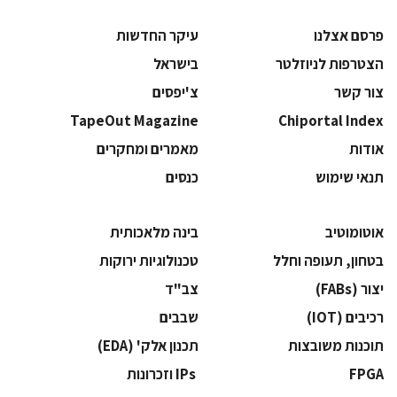
פרסם אצלנו
עיקר החדשות
הצטרפות לניוזלטר
בישראל
צור קשר
צ'יפסים
TapeOut Magazine
Chiportal Index
אודות
מאמרים ומחקרים
תנאי שימוש
כנסים
אוטומוטיב
בינה מלאכותית
בטחון, תעופה וחלל
‫טכנולוגיות ירוקות‬
‫יצור (‪(FABs‬‬
‫צב"ד‬
‫רכיבים‬ (IOT)
‫שבבים‬
‫תוכנות משובצות‬
‫תכנון אלק' (‪(EDA‬‬
‫‪FPGA‬‬
‫ ‪וזכרונות IPs‬‬