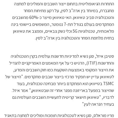
התחרות הגיאופוליטית בתחום ייצור השבבים והמוליכים למחצה
מתגברת, במיוחד בין ארה"ב לסין, על רקע מתיחות הסחר
והטכנולוגיה סביב טאיוואן. האי טאיוואן מייצר כ-60% מהשבבים
המתקדמים בעולם בגודל תת-7 ננומטר, המשמשים ביישומי בינה
מלאכותית, טכנולוגיות 5G וכלי נשק צבאיים, וממצב את טאיוואן
בחזית מלחמת הסחר והטכנולוגיה בין ארה"ב לסין.
סטיבן איזל, סגן נשיא למדיניות חדשנות עולמית בקרן הטכנולוגיה
והחדשנות (ITIF), הדגיש כי על אף המאמצים האמריקניים להגדיל
את הייצור המקומי באמצעות השקעות כמו חוק השבבים והמדע,
לטאיוואן עדיין יש תפקיד מרכזי בייצור שבבים מתקדמים. "הייצור של
TSMC בטייוואן הוא המתקדם ביותר מבחינה טכנולוגית, בעוד
שהייצור במפעל באריזונה מפגר אחרי זה שבטאיוואן," אמר איזל.
לדבריו, "טאיוואן תישאר קריטית לתעשיית השבבים העולמית גם
בעתיד הנראה לעין."
מריו מוראלס, סגן נשיא לטכנולוגיות תומכות ומוליכים למחצה בתאגיד