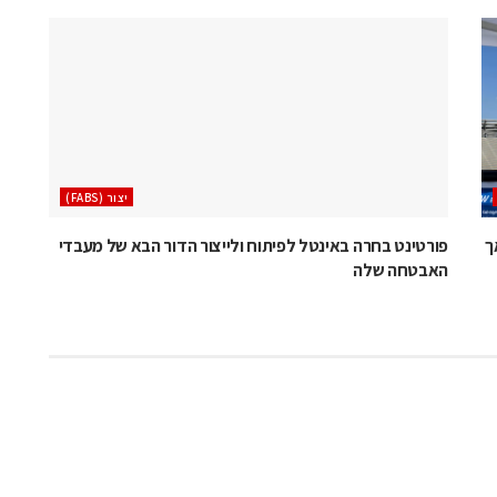
‫יצור (‪(FABS‬‬
 לא הודיעה על ביטול פאב 38 אך
פורטינט בחרה באינטל לפיתוח ולייצור הדור הבא של מעבדי
האבטחה שלה