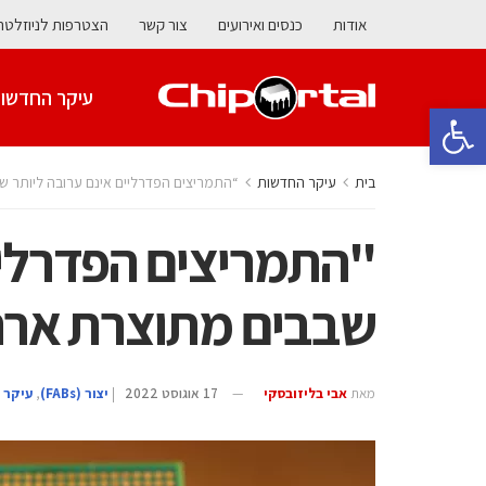
אודות
כנסים ואירועים
צור קשר
הצטרפות לניוזלטר
עיקר החדשו
פתח סרגל נגישות
בית
עיקר החדשות
“התמריצים הפדרליים אינם ערובה ליותר 
"התמריצים הפדרליי
שבבים מתוצרת אר
מאת
אבי בליזובסקי
17 אוגוסט 2022
|
‫יצור (‪(FABs‬‬
,
עיקר 