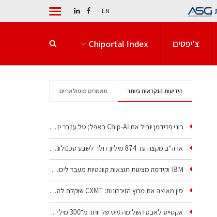
EN
צ'יפסים
Chiportal Index
הידיעות הנקראות ביותר
מאמרים פופולאריים
רוני פרידמן יוביל את Chip‑AI באפל; טל ענבר ינהל את…
ארה״ב מקצה עד 874 מיליון דולר לשבע טכנולוגיות שבבים…
IBM וקידמה מציגות תוצאות קוונטיות מעבר ליכולת…
סין מאיצה את מרוץ הזיכרונות: CXMT שוקלת להקים מפעל…
אקסייט לאבס השלימה גיוס של יותר מ־300 מיליון דולר…