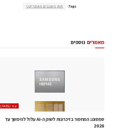
Tags:
חוק השבבים האמריקני
מאמרים
נוספים
‫יצור (‪(FABS‬‬
סמסונג: המחסור בזיכרונות לשוק ה-AI עלול להימשך עד
2028