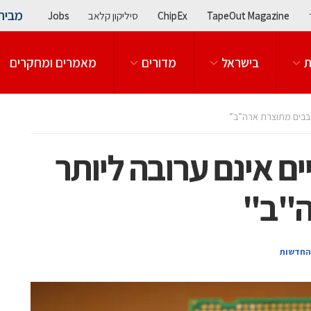
מבית
TapeOut Magazine
ChipEx
סיליקון קלאב
Jobs
ת
בישראל
מדורים
מאמרים ומחקרים
שבבים מתוצרת ארה”ב”
ם אינם ערובה ליותר
ה"ב"
החדשות