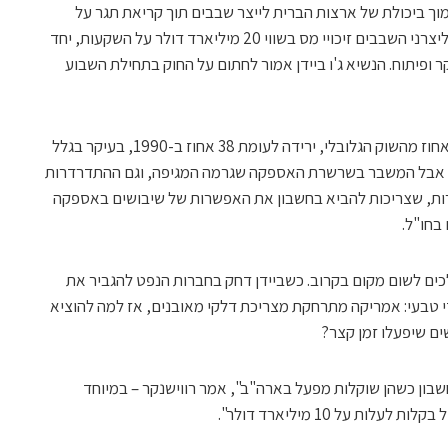
ך ביכולת של ארצות הברית לייצר שבבים תוך קריאת תגר על
הדומיננטיות של סין בתחום הזה. הוא ייצור ליצרני השבבים זיכויי מס בשווי 20 מיליארד דולר על השקעות, יחד
ארד דולר למחקר ופיתוח. הנשיא ג'ו ביידן אמור לחתום על החוק בתחילת השבוע
שבבים המיוצרים בארה"ב מהווים כעשרה אחוז מהשוק הגלובלי, ירידה לעומת 38 אחוז ב-1990, בעיקר בגלל
ים. אבל המשבר בשרשרת האספקה שגרמה המגיפה, וגם ההתדרדרות
רות, שצריכות להביא בחשבון את האפשרות של שיבושים באספקה
 בחו"ל.
ים לשום מקום בקרוב. כשביידן דחק בחברות הנפט להגביר את
די טבעי: אמריקה מתרחקת מצריכת דלקי מאובנים, אז למה להוציא
ים שיפעלו זמן קצר?
בון כשהן שוקלות מפעל בארה"ב", אמר רווישנקר – במיוחד
 על 10 מיליארד דולר".