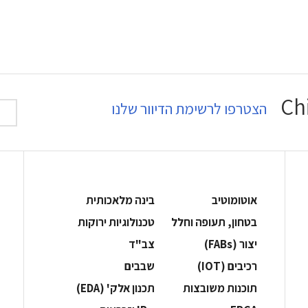
הצטרפו לרשימת הדיוור שלנו
אוטומוטיב
בינה מלאכותית
בטחון, תעופה וחלל
‫טכנולוגיות ירוקות‬
‫יצור (‪(FABs‬‬
‫צב"ד‬
‫רכיבים‬ (IOT)
‫שבבים‬
‫תוכנות משובצות‬
‫תכנון אלק' (‪(EDA‬‬