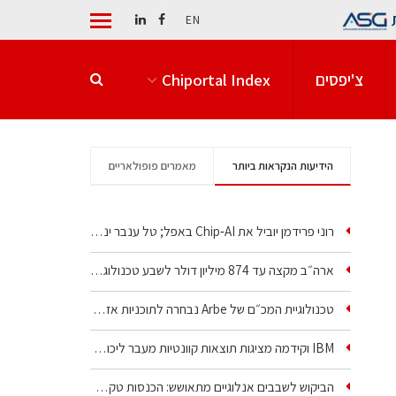
EN
צ'יפסים
Chiportal Index
הידיעות הנקראות ביותר
מאמרים פופולאריים
רוני פרידמן יוביל את Chip‑AI באפל; טל ענבר ינהל את…
ארה״ב מקצה עד 874 מיליון דולר לשבע טכנולוגיות שבבים…
טכנולוגיית המכ״ם של Arbe נבחרה לתוכניות אזרחיות וביטחוניות
IBM וקידמה מציגות תוצאות קוונטיות מעבר ליכולת…
הביקוש לשבבים אנלוגיים מתאושש: הכנסות טקסס…