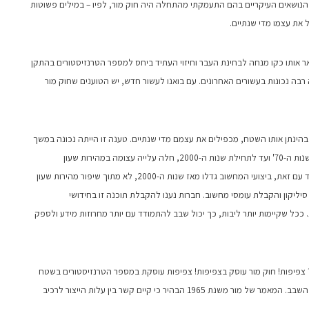
ט 3 חודשים מאז הצטרפתי ל-TSMC. אחד הנושאים העיקריים בהם התעמקתי מהתחלה היה חוק מור, לפיו – במילים פשוטות
את עצמו מדי שנתיים.
אר אותו כקו מנחה לבחינת העבר וחיזוי העתיד ביחס למספר הטרנזיסטורים בהתקן
רבה נכונות בעשורים האחרונים. עם בואנו לעשור חדש, יש הטוענים שחוק מור
 בהינתן אותו השטח, מכפילים את עצמם מדי שנתיים. טענה זו הייתה נכונה במשך
שנים רבות, ובייחוד בעת פיתוח CPU ו-GPU. החל משנות ה-70' ועד לתחילת שנות ה-2000, חלה עלייה עצומה במהירות שעון
הטרנזיסטור, ממגה הרץ יחיד לג'יגה הרץ מרובים. יחד עם זאת, ביצועי המחשוב גדלו מאז שנות ה-2000, לא מתוך שיפור מהירות שעון
ליקון והקבלת עומסי מחשוב. חברות נענו להקבלת תוכנה זו בחידושי
ככל שקיימות יותר ליבות, כך יכול שבב להתמודד עם יותר מחרוזות מידע ולספק
 צפיפות! חוק מור עוסק בצפיפות! צפיפות עוסקת במספר הטרנזיסטורים בשטח
דו-מימדי נתון. עלות השבב נגזרת באופן יחסי משטח השבב. המאמר של מור משנת 1965 הבהיר כי קיים קשר בין עלות הייצור לרכיב