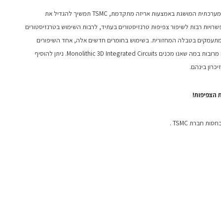
חוק מור עוסק בהגדלת הצפיפות. מעבר לצפיפות המערכתית המושגת באמצעות אריזה מתקדמת, TSMC תמשיך להגדיל את
טרנזיסטור. בפני TSMC עומדות אפשרויות רבות לשיפור צפיפות טרנזיסטורים בעתיד, לרבות השימוש בטרנזיסטורים
נו מתעמקים בטבלה המחזורית. בשימוש בחומרים חדשים אלה, אחד השיפורים
האפשריים בצפיפות הוא לערום שכבות טרנזיסטורים מרובות במה שאנו מכנים Monolithic 3D Integrated Circuits. ניתן להוסיף
 הצפיפות!