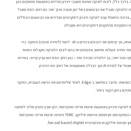
בדרך כלל, ליבות לוגיקה מוזנות משבבי זיכרון נפרדות באמצעות ממשקים כגון
רון וליבות הלוגיקה מגביל את הביצועים בשל זמן תגובה ארוך יותר. גם רוחב הפס מוגבל
צריכת החשמל עבור לוגיקה וזיכרון דיסקרטיים מגדירים את הביצועים הכוללים
 המוקרנת מהתקנים דיסקרטיים היא מוגבלת.
בינה מלאכותית (AI) נחשבת לעיתים לבעיית מחשוב אחת, אך קיימים שני היבטים ברורים ב-AI: לימוד (למידת מכונה) והסקה. כדי
. הלימוד מחייב פעולות מחשוב אינטנסיביות בהם ליבות הלוגיקה מקבלות כמויות
קה מהר יותר, כך הלמידה מהירה יותר – כאן רוחב הפס הוא עניין קריטי. באריזת
עותית של רוחב פס הזיכרון.
הסקת AI היא היישום של הרשת העצבית המלומדת במציאות. מדובר במחשוב ב-Edge. לאחר שלימדתם את הרשת העצבית, התקני
ות לוגיקה וזיכרון באמצעות שיטות אריזה מתקדמות. הקו שבין פתרון מוליך למחצה
ופתרון מערכתי הולך ומיטשטש ככל ששיטות האריזה המתקדמות מבוססות פרוסות סיליקון. TSMC פיתחה שיטות אריזה מתקדמות
או אינטגרציית fan-out based chiplet.