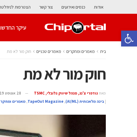
אודות
כנסים ואירועים
צור קשר
הצטרפות לניוזלטר
עיקר החדשו
פתח סרגל נגישות
בית
מאמרים ומחקרים
מאמרים טכניים
חוק מור לא מת
חוק מור לא מת
מאת
גודפרי צ'נג, מנהל שיווק גלובלי, TSMC
28 אוגוסט 2019
|
בינה מלאכותית (AI/ML)
,
TapeOut Magazine
,
מאמרים ומחקרי