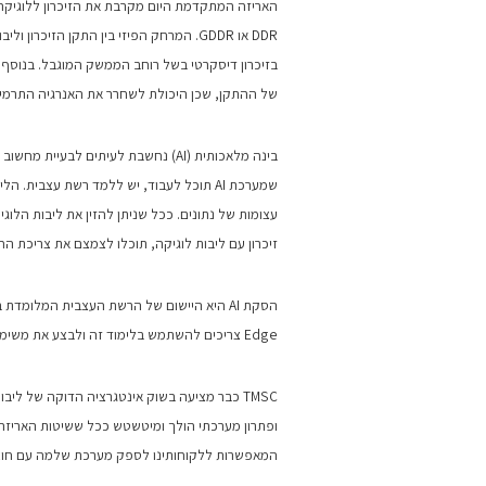
האריזה המתקדמת היום מקרבת את הזיכרון ללוגיקה. 
DDR או GDDR. המרחק הפיזי בין התקן הזיכ
בזיכרון דיסקרטי בשל רוחב הממשק המוגבל. בנוסף, 
של ההתקן, שכן היכולת לשחרר את האנרגיה התרמית
שמערכת AI תוכל לעבוד, יש ללמד רשת עצבית
עצומות של נתונים. ככל שניתן להזין את ליבות הלוגי
זיכרון עם ליבות לוגיקה, תוכלו לצמצם את צריכת החשמל של למידת AI תוך הגדלה משמ
Edge צריכים להשתמש בלימוד זה ולבצע את משימותיהם בזמן הקצר ביותר.
TMSC כבר מציעה בשוק אינטגרציה הדוקה של ליב
המאפשרות ללקוחותינו לספק מערכת שלמה עם חוצץ מבוסס סיליקון 