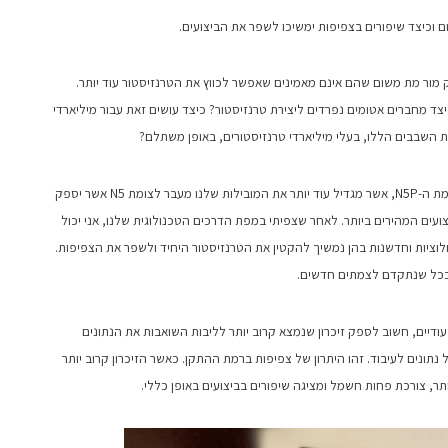
 וכיצד שיפורים בצפיפות ימשיכו לשפר את הביצועים.
 מור מת משום שהם אינם מאמינים שאפשר לכווץ את הטרנזיסטור עוד יותר.
ד מחברים אטומים נפרדים ליצירת טרנזיסטור? כיצד עושים זאת עבור מיליארדי
את השבבים הללו, בעלי מיליארדי טרנזיסטורים, באופן משתלם?
כמענה על שאלה זו, TSMC הכריזה לאחרונה על צומת ה-N5P, אשר מגדיל עוד יותר את המובילות שלנו מעבר לצומת N5 אשר יספק
ועים המהירים ביותר. לאחר שצפיתי במפת הדרכים הטכנולוגית שלנו, אני יכול
T עוד שנים רבות של חלוציות וחדשנות בהן נמשיך להקטין את הטרנזיסטור היחיד ולשפר את הצפיפות.
 ככל שנתקדם לצמתים חדשים.
די בינה מלאכותית ((AI מודרניים ייעודיים, חשוב לספק זיכרון שנמצא קרוב יותר לליבות השואבות את הנתונים
נתונים לעיבוד. זהו היתרון של צפיפות ברמת ההתקן. כאשר הזיכרון קרוב יותר
תר, צורכת פחות חשמל ומציגה שיפורים בביצועים באופן כללי.