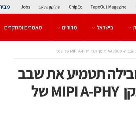
מבית
TapeOut Magazine
ChipEx
סיליקון קלאב
Jobs
ת
בישראל
מדורים
מאמרים ומחקרים
MIPI A של ולנס
מובילה תטמיע את שבב
ה- VA7000 תומך תקן MIPI A-PHY של