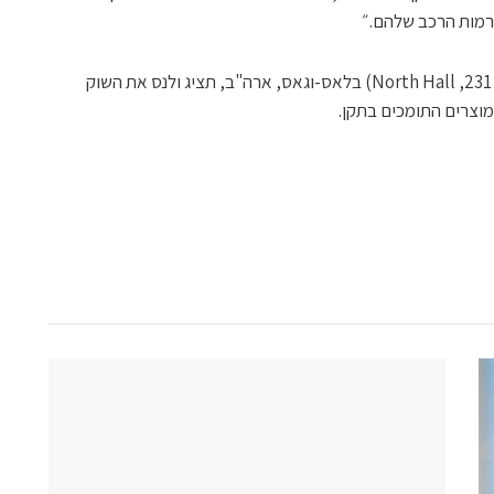
ורמות הרכב שלהם.״
השבוע במסגרת תערוכת CES 2026 (חדר 231, North Hall) בלאס-וגאס, ארה"ב, תציג ולנס את השוק