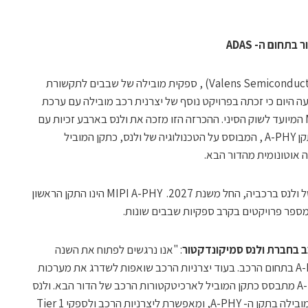
תחום ה- ADAS
חברת ולנס סמיקונדקטור (Valens Semiconductor, NYSE:VLN) , ספקית מובילה של שבבים לתקשורת
עה היום כי זכתה בפרויקט נוסף של יצרנית רכב מובילה עם ערכת
שבבי ה- VA7000 תומכי תקן MIPI A-PHY המיועד לשוק הסיני. ההכרזה הזו מזכה את ולנס בארבע זכיות עם
שבב ה- VA7000 ומחזקת את מעמדו של תקן A-PHY , המבוסס על הטכנולוגיה של ולנס, כתקן המוביל
יצרנית הרכב תטמיע את ערכות השבבים של ולנס ברכביה, החל משנת 2027. MIPI A-PHY הינו התקן הראשון
כב בחברת ולנס סמיקונדקטור
: "אנו נרגשים לפתוח את השנה
החדשה עם זכייה בפרויקט נוסף בתקן A-PHY בתחום הרכב. בעוד יצרניות הרכב שואפות לשדרג את מערכות
ה-ADAS והנהיגה האוטונומית שלהם, A-PHY מתבסס כתקן המוביל לארכיטקטורות הרכב של הדור הבא. ולנס
ממשיכה להיות מוכרת כספקית השבבים המובילה בתקן ה- A-PHY, ומאפשרת ליצרניות הרכב ולספקי Tier 1