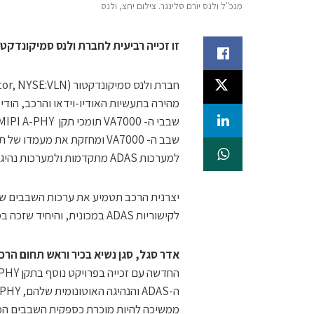
מנכ"ל ולנס יורם סלינגר. צילום יחצ, ולנס
זו זכייה רביעית לחברת ולנס סמיקונדקטור ב
מהירה בתעשיות האודיו-וידאו והרכב, הודי
למערכות ADAS מתקדמות ולמערכות נהיגה אוטונומית מהדור הבא.
לקישוריות ADAS במכונית, והיחיד שזכה במספר פרויקטים בקרב ספקיות שבבים שונות.
אדר סגל, סגן נשיא בכיר וראש תחום הר