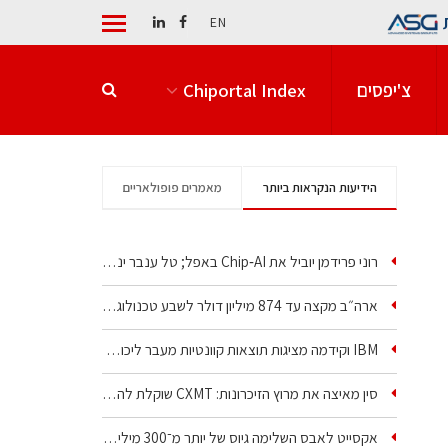
EN
צ'יפסים
Chiportal Index
הידיעות הנקראות ביותר
מאמרים פופולאריים
רוני פרידמן יוביל את Chip‑AI באפל; טל ענבר ינהל את…
ארה״ב מקצה עד 874 מיליון דולר לשבע טכנולוגיות שבבים…
IBM וקידמה מציגות תוצאות קוונטיות מעבר ליכולת…
סין מאיצה את מרוץ הזיכרונות: CXMT שוקלת להקים מפעל…
אקסייט לאבס השלימה גיוס של יותר מ־300 מיליון דולר…