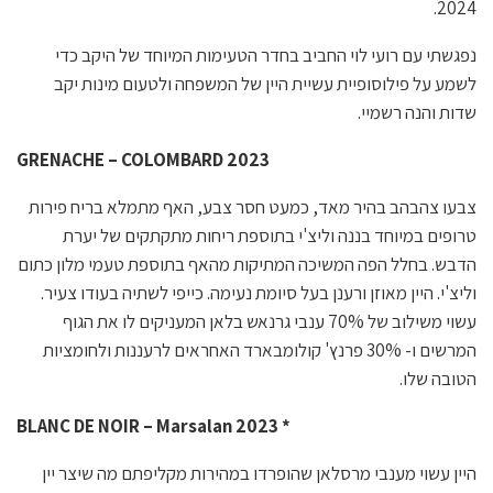
2024.
נפגשתי עם רועי לוי החביב בחדר הטעימות המיוחד של היקב כדי
לשמע על פילוסופיית עשיית היין של המשפחה ולטעום מינות יקב
שדות והנה רשמיי.
GRENACHE – COLOMBARD 2023
צבעו צהבהב בהיר מאד, כמעט חסר צבע, האף מתמלא בריח פירות
טרופים במיוחד בננה וליצ'י בתוספת ריחות מתקתקים של יערת
הדבש. בחלל הפה המשיכה המתיקות מהאף בתוספת טעמי מלון כתום
וליצ'י. היין מאוזן ורענן בעל סיומת נעימה. כייפי לשתיה בעודו צעיר.
עשוי משילוב של 70% ענבי גרנאש בלאן המעניקים לו את הגוף
המרשים ו- 30% פרנץ' קולומבארד האחראים לרעננות ולחומציות
הטובה שלו.
BLANC DE NOIR – Marsalan 2023
*
היין עשוי מענבי מרסלאן שהופרדו במהירות מקליפתם מה שיצר יין