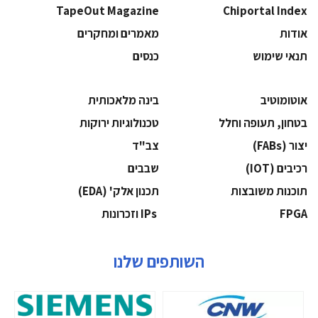
TapeOut Magazine
Chiportal Index
אודות
מאמרים ומחקרים
תנאי שימוש
כנסים
אוטומוטיב
בינה מלאכותית
בטחון, תעופה וחלל
‫טכנולוגיות ירוקות‬
‫יצור (‪(FABs‬‬
‫צב"ד‬
‫רכיבים‬ (IOT)
‫שבבים‬
‫תוכנות משובצות‬
‫תכנון אלק' (‪(EDA‬‬
‫‪FPGA‬‬
‫ ‪וזכרונות IPs‬‬
השותפים שלנו