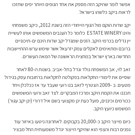
אפשר לומר שהיקב הזה מספק את אחד הנופים היותר יפים שתזכו
לראות ביקב כלשהו בישראל.
יקב שדות הוקם מול הנוף הייחודי הזה בשנת 2012, כיקב משפחתי
והינו ESTATE WINERY כלומר כל הענבים המשמשים אותו לעשיית
יין גדלים בכרמי היקב. הזנים שמגדל יקב שדות הינם ים-תיכוניים
ברובם ומתאימים לאקלים עמק יזרעאל אשר שימש ערש ההתיישבות
החדשה בארץ ישראל במחצית הראשונה של המאה העשרים.
זאב לוי, אב המשפחה נולד וגדל בתל-אביב. בשנות ה-80 לאחר
שסיים את לימודי החקלאות בפקולטה לחקלאות ברחובות עסק בגידול
מטעים. ב -2009 הצטרף לזאב בנו רועי שעבד עד אז ככלכלן ויחד
תכננו את הקמת היקב ומרכז המבקרים. לצד זאב ורועי המשמשים
ככורמים וכיננים, פועל כעת ינן מקצועי בשם איל דרורי (ינן יקב עגור)
המשמש כיועץ היקב.
כיום מייצר היקב כ-20,000 בקבוקים. לאחרונה ניטעו באיזור עוד
גפנים רבות והצפי הוא שהיקף הייצור יגדל משמעותית החל מבציר