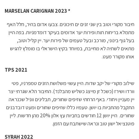
MARSELAN CARIGNAN 2023
*
חיבור מקורי וטוב בין שני זנים ים תיכונים. צבעו אדום בהיר, חלל האף
מתמלא בריחות תות ופירות יער אדומים בעיקר דומדמניות. בפה היין
בעל גוף בינוני, מורכב ובעל טעמים של פירות יער. יין קליל וטוב,
מתאים לשתיה לא מחייבת, במיוחד בקיץ הישראלי בו מומלץ להגיש
אותו מקורר מעט.
TPS 2021
שילוב מקורי של יקב שדות. היין עשוי משלושת הזנים טמפרניו, פטי
וורדו ושירז (כשכל זן מייצג כשליש מהבלנד). החיבור הלא שגרתי יצר
יין מעניין ויחודי. באף הרחתי שזיפים שחורים, תבלינים ווניל שכנראה
התקבל מהחביות בו יושן. טעמיו כללו שזיפים שחורים ומעט דובדבנים
שחורים. היין יושן 12 חודשים בחביות עץ אלון 20% מהן חדשות. ליין
פוטנציאל ישון טוב ונראה שישתבח עם הזמן.
SYRAH 2022