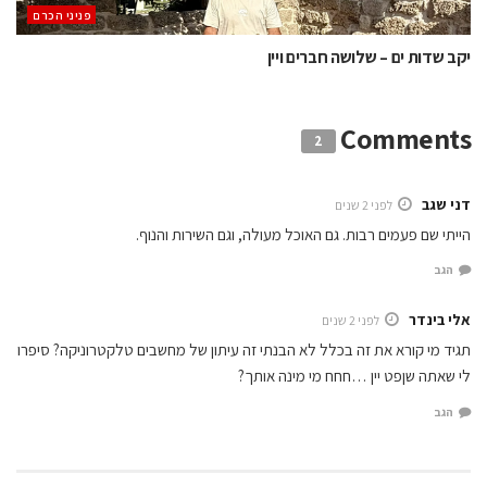
פניני הכרם
יקב שדות ים – שלושה חברים ויין
Comments
2
דני שגב
לפני 2 שנים
הייתי שם פעמים רבות. גם האוכל מעולה, וגם השירות והנוף.
הגב
אלי בינדר
לפני 2 שנים
תגיד מי קורא את זה בכלל לא הבנתי זה עיתון של מחשבים טלקטרוניקה? סיפרו
לי שאתה שןפט יין …חחח מי מינה אותך?
הגב