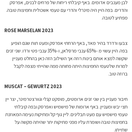
לבן מענבים אדומים. באף קיבלתי ריחות של פרחים לבנים, אפרסק
והדרים. בפה היין היה מינרלי והדרי עם טעמי אשכולית וחמיצות טובה.
מפתיע לטובה.
ROSE MARSELAN 2023
צבעו ורדרד בהיר מאד, באף הרחתי אפרסק ומעט תות שגם הופיע
בפה. היין עשוי מ -65% ענבי מרסלאן, ו-35% ענבי פטי ורדו. שני זנים
שקשה למצא אותם בינות רוזה אך השילוב הזה כאן בהחלט מעניין
למרות שלטעמי החמיצות היתה פחותה ממה שהייתי מצפה לקבל
ברוזה טוב.
MUSCAT – GEWURTZ 2023
חיבור מעניין בין שני זנים ארומטים, מוסקט קנלי וגוורצטרמינר, יצר יין
חצי יבש ומעניין. באף ארומות של מישמיש ואפרסק ובפה קיבלתי
טעמי מישמיש עם מעט תבלינים. ליין גוף קל ומתיקות נעימה המאוזנת
בחמיצות טובה ושומרת עליו מפני מתיקות יתר שהיתה מקשה על
שתייתו.