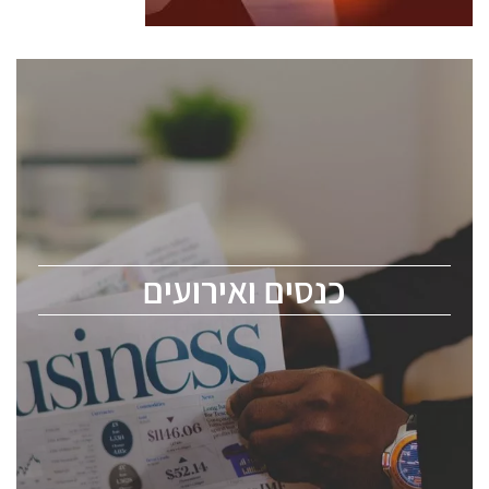
כנסים ואירועים
כנס ChipEx2026 יערך ב-12-13 במאי, 2026. הכנס מיועד
לכל העוסקים בתעשיית הסמיקונדקטור כולל מהנדסים,
מומחים מקצועיים ובכירים.
כנסים ואירועים
ChipEx2026 will be held on May 12-13, 2026. The
conference is intended for everyone involved in the
semiconductor industry, including engineers,
professional experts, and senior executives.
לחץ לפרטים