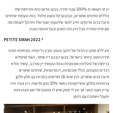
יין זני העשוי מ-100% ענבי סירה. צבעו אדום כהה והריחות שלו
כוללים שזיפים שחורים, טבק קרמל ומעט פלפל. בפה טעמתי שזיפים
ודובדבנים אדומים. חייב לומר שלטעמי הגוף שלו היה קל לעומת מה
שציפית מסירה אבל היין היה מאוזן ובעל סיומת טובה.
PETITE SIRAH 2022 *
זהו ללא ספק יין הדגל של היקב והטוב מבין כל ינותיו. מבחינתי הפטי
סירה הטוב ביותר בישראל. צבעו כצבע דיו שחור, האף מתמלא
בריחות של סיגליות ואוכמניות ובפה טעמתי יין מורכב, עשיר ומלא
רבדים וטעמים, כולל אוכמניות, דומדמניות, שזיפים שחורים
ודובדבנים שחורים. היין שהה 18 חודשים בחביות עץ אלון חלקן
צרפתיות וחלקן אמריקאיות כאשר 35% מהן חדשות. כיין צעיר היה
עדיין מעט טאני אך אין לי ספק שיש לו פוטנציאל ישון מצוין והוא
יתעגל וישתבח עם הזמן.