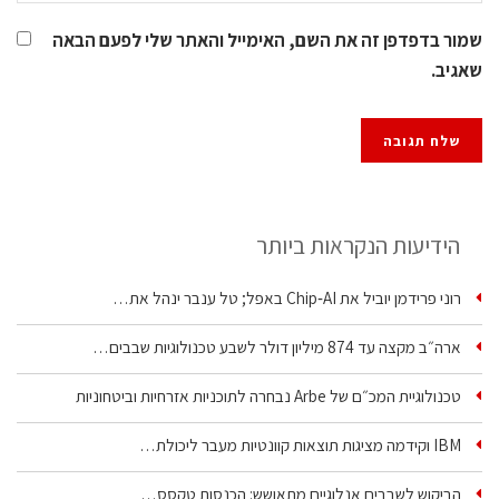
שמור בדפדפן זה את השם, האימייל והאתר שלי לפעם הבאה
שאגיב.
הידיעות הנקראות ביותר
רוני פרידמן יוביל את Chip‑AI באפל; טל ענבר ינהל את…
ארה״ב מקצה עד 874 מיליון דולר לשבע טכנולוגיות שבבים…
טכנולוגיית המכ״ם של Arbe נבחרה לתוכניות אזרחיות וביטחוניות
IBM וקידמה מציגות תוצאות קוונטיות מעבר ליכולת…
הביקוש לשבבים אנלוגיים מתאושש: הכנסות טקסס…