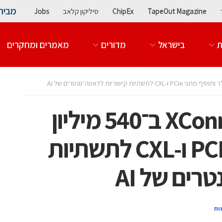
מבית
TapeOut Magazine
ChipEx
סיליקון קלאב
Jobs
ת
בישראל
מדורים
מאמרים ומחקרים
מארוול תרכוש את XConn ב־540 מיליון
דולר ותוסיף מתגי PCIe ו-CXL לתשתיות
רים של AI
ות