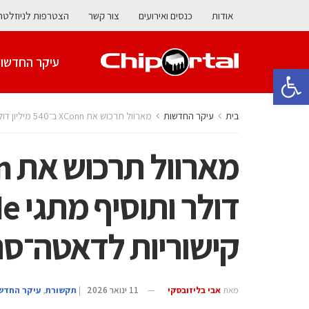
אודות
כנסים ואירועים
צור קשר
הצטרפות לניוזלטר
עיקר החדשו
פתח סרגל נגישות
בית
עיקר החדשות
מארוול תרכוש את XConn ב־540 מיליון דולר ותוסיף מתגי PCIe ו-CXL לתשתיות קישוריות לדאטה־סנטרים של AI
קישוריות לדאטה־סנט
מאת
אבי בליזובסקי
11 ינואר 2026
|
תקשורת
,
עיקר החדש