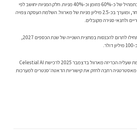
היקף העסקה מוערך בכ-540 מיליון דולר, בתמהיל של כ-60% מזומן וכ-40% מניות. חלק המניות יחושב לפי
מחיר VWAP ממוצע־משוקלל ל-20 ימי מסחר, ומוערך בכ-2.5 מיליון מניות של מארוול. השלמת העסקה צפויה
מארוול צופה שמוצרי המיתוג של XConn יתחילו לתרום להכנסות במחצית השנייה של שנת הכספים 2027,
הרכישה של XConn מצטרפת לעסקה קודמת שעליה הכריזה מארוול בדצמבר 2025 לרכישת Celestial AI
דולר — כחלק מאסטרטגיה רחבה לחזק את קישוריות הדאטה־סנטרים למערכות