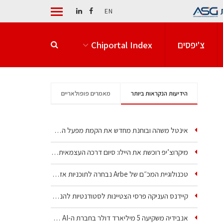
EN
צ'יפסים
Chiportal Index
הידיעות הנקראות ביותר
מאמרים פופולאריים
אינטל משהה ובוחנת מחדש את הקמת מפעל הענק שלה בקריית גת
מיקרוצ’יפ רוכשת את היילו: סיום דרכה העצמאית של אחת…
טכנולוגיית המכ״ם של Arbe נבחרה לתוכניות אזרחיות וביטחוניות
קיידנס העניקה פרסי הצטיינות לסטודנטיות להנדסת חשמל ופיזיקה
אנבידיה משקיעה 5 מיליארד דולר בחברת ה-AI של איליה סוצקבר