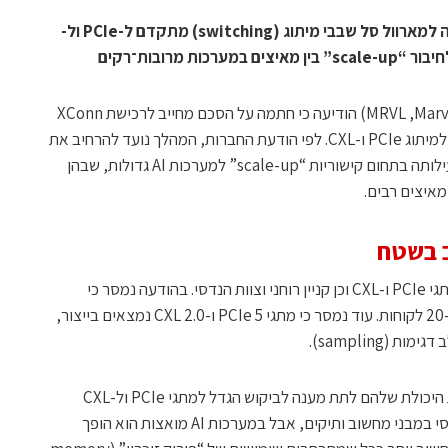
העסקה, שנחתמה ב־6-1-2026, מוסיפה למארוול סל שבבי מיתוג (switching) מתקדם ל-PCIe ול-
חברת מארוול טכנולוג’י (Marvell Technology, ‏MRVL) הודיעה כי חתמה על הסכם מחייב לרכישת XConn
Technologies, חברה המתמחה בשבבים למיתוג PCIe ו-CXL. לפי הודעת החברות, המהלך נועד להרחיב את
פורטפוליו המיתוג של מארוול ולחזק את פעילותה בתחום קישוריות “scale-up” למערכות AI גדולות, שבהן
מאיצים רבים.
ב בשטח
XConn מביאה למארוול תיק מוצרים של מתגי PCIe ו-CXL וכן קניין רוחני וצוות הנדסי. בהודעה נמסר כי
XConn “מעורבת” (engaged) עם יותר מ-20 לקוחות. עוד נמסר כי מתגי PCIe 5 ו-CXL 2.0 נמצאים בייצור,
במארוול מציינים שהעסקה גם מרחיבה את היכולת שלהם לתת מענה לביקוש הגדל למתגי PCIe ול-CXL
בדאטה־סנטרים: PCIe נתפס כמרכיב בסיסי במבני מחשוב ותיקים, אבל במערכות AI מואצות הוא הופך