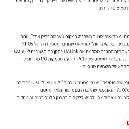
לרכיב “צוואר־בקבוק” קריטי, ו-CXL הופך חשוב יותר ככל שמתרחבים שימושים של “פירוק זיכרון” (memory
מארוול מסבירה שהארכיטקטורה של מערכות AI בדאטה־סנטר משתנה: במקום מערכות “ריק אחד”, יותר
פריסות עוברות למבנים מרובי־רקים, שבהם צריך “בד קישוריות” (fabric) שמחבר מספר גדול של XPUs
ומאפשר להם לעבוד יחד בצורה יעילה. בהקשר הזה החברה ממקמת את UALink כתקן פתוח שנבנה ל-scale-
up connectivity, ונשען על חדשנות רבת־שנים באקו־סיסטם של PCIe יחד עם טכניקות I/O מהירות כדי
ר הבא של תשתיות מואצות.
מנכ״ל מארוול מאט מרפי אמר בהודעה שהרכישה מוסיפה “מוצרי מתגים מוכחים” ל-PCIe ול-CXL ומרחיבה
את צוות ה-UALink של החברה. מנכ״ל XConn ג׳רי פאן אמר שהחברה בנתה פורטפוליו מתגים
“מרובה־פורטים” ל-PCIe 5 ו-PCIe 6, ושילוב עם מארוול צפוי לסייע ללקוחות בתכנון פלטפורמות AI מהדור