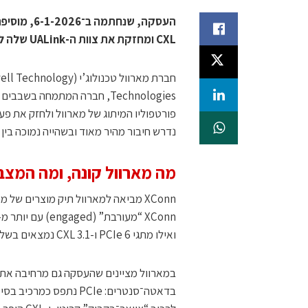
CXL ומחזקת את צוות ה-UALink שלה לחיבור “scale-up” בין מאיצים במערכות מרובות־רקים
נדרש חיבור מהיר מאוד ובשהייה נמוכה בין 
מה מארוול קונה, ומה המצ
ואילו מתגי PCIe 6 ו-CXL 3.1 נמצאים בשלב דגימות (sampling).