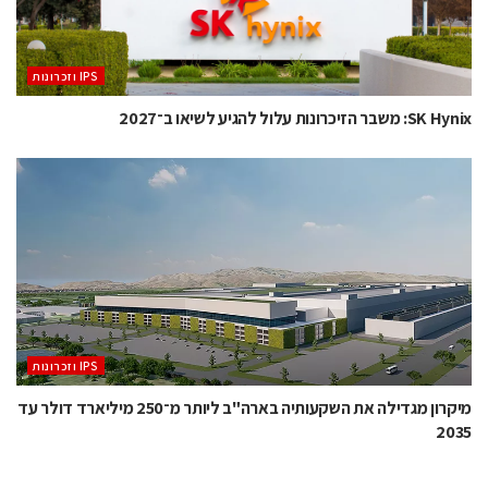
‫ ‪וזכרונות IPS‬‬
SK Hynix: משבר הזיכרונות עלול להגיע לשיאו ב־2027
‫ ‪וזכרונות IPS‬‬
מיקרון מגדילה את השקעותיה בארה"ב ליותר מ־250 מיליארד דולר עד
2035