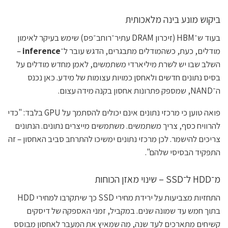
ביקוש מונע בינה מלאכותית
בעוד ש־HBM (זיכרון DRAM עתיר־רוחב־פס) שימש בעיקר לאימון
מודלים, כעת, כשהמודלים מתבגרים, הדגש עובר ל־
inference
–
השלב שבו יש לשרת מיליארדי משתמשים, לאמן מחדש מודלים על
בסיס נתונים חדשים ולאחסן כמויות עצומות של מידע. כאן נכנס
ה־NAND, שמספק פתרונות אחסון בקנה מידה עצום.
פואה טוען כי מרכזי נתונים אינם יכולים להסתמך על GPU בלבד: "כדי
להרוויח כסף, צריך משתמשים. משתמשים מייצרים נתונים. הנתונים
צריכים להישמר. לכן מרכזי נתונים ימשיכו להתרחב סביב האחסון – זה
התפקיד הבסיסי שלהם".
מ־HDD ל־SSD – שינוי מאזן הכוחות
התחזיות מצביעות על ירידת מחירי SSD כך שיתקרבו למחירי HDD
בתוך חמש עד שמונה שנים. במקביל, זמני האספקה של דיסקים
קשיחים מתארכים לעד שנה, מה שמאיץ את המעבר לאחסון מבוסס