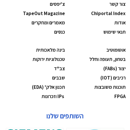
צור קשר
צ'יפסים
TapeOut Magazine
Chiportal Index
אודות
מאמרים ומחקרים
תנאי שימוש
כנסים
אוטומוטיב
בינה מלאכותית
בטחון, תעופה וחלל
‫טכנולוגיות ירוקות‬
‫יצור (‪(FABs‬‬
‫צב"ד‬
‫רכיבים‬ (IOT)
‫שבבים‬
‫תוכנות משובצות‬
‫תכנון אלק' (‪(EDA‬‬
‫‪FPGA‬‬
‫ ‪וזכרונות IPs‬‬
השותפים שלנו