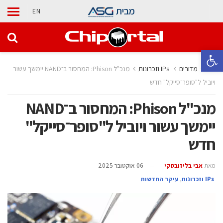
מבית
EN
פתח סרגל נגישות
בית
מדורים
‫ ‪וזכרונות IPs‬‬
מנכ"ל Phison: המחסור ב־NAND יימשך עשור
ויוביל ל"סופר־סייקל" חדש
מנכ"ל Phison: המחסור ב־NAND
יימשך עשור ויוביל ל"סופר־סייקל"
חדש
מאת
אבי בליזובסקי
06 אוקטובר 2025
‫ ‪וזכרונות IPs‬‬
,
עיקר החדשות