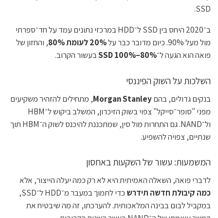
SSD.
ב־2020 היחס בין SSD ל־HDD במרכזי נתונים עמד על חד־ספרתי
מול מעל 90%. כיום מדובר כבר על
20% לעומת 80%
, והחזון של
פואה הוא הגעה ל־
80%–100% SSD
בעשור הקרוב.
השלכות על השוק הפיננסי
בנקים גדולים, בהם
Morgan Stanley
, מתחילים להזהיר משקיעים
מפני "סופר־סייקל" צפוי בשוק הזיכרון, המשלב ביקוש ל־HBM
ול־NAND. גם התחרות מול סין, שמתכננת להיכנס לשוק ה־HBM תוך
שנתיים, צפויה להשפיע.
המשמעות: עשור של השקעות באחסון
לדברי פואה, השאלה האמיתית היא לא רק כמה יעלה הייצור, אלא
כמה קיבולת חדשה תידרש
כדי לתמוך במעבר מ־HDD ל־SSD,
במקביל לבום בבינה המלאכותית. להערכתו, זה מה שיבטיח את
המשך עוצמתו של ה־NAND בעשר השנים הקרובות.