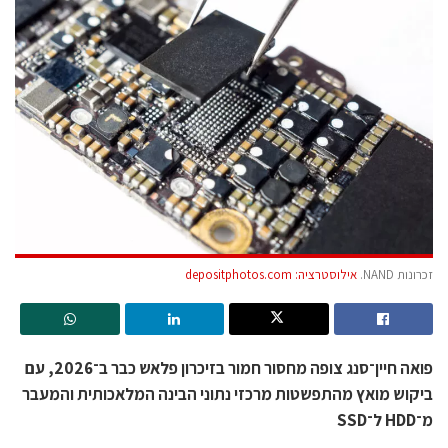
זכרונות NAND.
אילוסטרציה: depositphotos.com
פואה חיין־סנג צופה מחסור חמור בזיכרון פלאש כבר ב־2026, עם
ביקוש מואץ מהתפשטות מרכזי נתוני הבינה המלאכותית והמעבר
מ־HDD ל־SSD