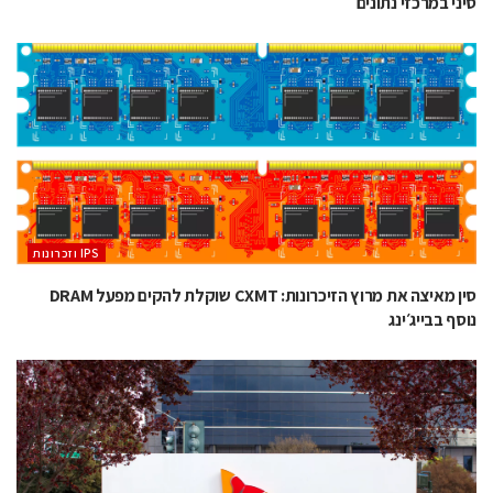
סיני במרכזי נתונים
‫ ‪וזכרונות IPS‬‬
סין מאיצה את מרוץ הזיכרונות: CXMT שוקלת להקים מפעל DRAM
נוסף בבייג׳ינג