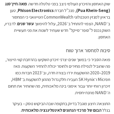
שוק האחסון והזיכרון העולמי ניצב בפני טלטלה חדשה.
פואה חיין־סנג
(Pua Khein-Seng)
, מנכ"ל חברת
Phison Electronics
, טען
בראיון למגזין הטכנולוגי CommonWealth הטייוואני כי המחסור
ב־NAND, הצפוי להתחיל ב־2026, עלול להימשך
עשר שנים
. לדבריו,
השוק נכנס ל"סופר־סייקל" חדש שעתיד לשנות את פני תעשיית
האחסון.
סיבות למחסור ארוך טווח
פואה הסביר כי במשך שנים יצרני זיכרון השקיעו בהרחבת קווי הייצור,
מה שהוביל לנפילת מחירים ולחוסר יכולת להחזיר השקעות. מאז
2019–2020 ההשקעות ירדו בצורה חדה, וב־2023 חברות כמו
Micron ו־SK Hynix העבירו חלק גדול מההון להשקעות ב־HBM,
זיכרון רווחי יותר עבור אימוני בינה מלאכותית, מה שהותיר את תחום
ה־NAND מוזנח יחסית.
התוצאה: היצע מוגבל בדיוק בתקופה שבה הביקוש נוסק – בעיקר
בגלל
הבום של מרכזי הנתונים לאינטליגנציה מלאכותית
.