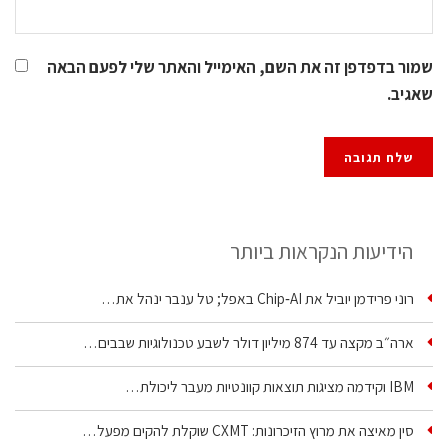
שמור בדפדפן זה את השם, האימייל והאתר שלי לפעם הבאה
שאגיב.
הידיעות הנקראות ביותר
רוני פרידמן יוביל את Chip‑AI באפל; טל ענבר ינהל את…
ארה״ב מקצה עד 874 מיליון דולר לשבע טכנולוגיות שבבים…
IBM וקידמה מציגות תוצאות קוונטיות מעבר ליכולת…
סין מאיצה את מרוץ הזיכרונות: CXMT שוקלת להקים מפעל…