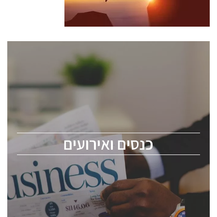
כנסים ואירועים
כנס ChipEx2026 יערך ב-12-13 במאי, 2026. הכנס מיועד
לכל העוסקים בתעשיית הסמיקונדקטור כולל מהנדסים,
מומחים מקצועיים ובכירים.
כנסים ואירועים
ChipEx2026 will be held on May 12-13, 2026. The
conference is intended for everyone involved in the
semiconductor industry, including engineers,
professional experts, and senior executives.