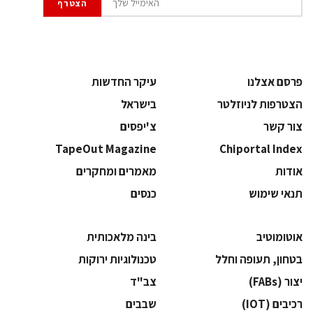
פרסם אצלנו
עיקר החדשות
הצטרפות לניוזלטר
בישראל
צור קשר
צ'יפסים
TapeOut Magazine
Chiportal Index
אודות
מאמרים ומחקרים
תנאי שימוש
כנסים
אוטומוטיב
בינה מלאכותית
בטחון, תעופה וחלל
‫טכנולוגיות ירוקות‬
‫יצור (‪(FABs‬‬
‫צב"ד‬
‫רכיבים‬ (IOT)
‫שבבים‬