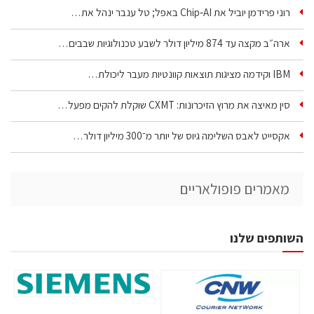
רוני פרידמן יוביל את Chip‑AI באפל; טל ענבר ינהל את…
ארה״ב מקצה עד 874 מיליון דולר לשבע טכנולוגיות שבבים…
IBM וקידמה מציגות תוצאות קוונטיות מעבר ליכולת…
סין מאיצה את מרוץ הזיכרונות: CXMT שוקלת להקים מפעל…
אקסייט לאבס השלימה גיוס של יותר מ־300 מיליון דולר…
מאמרים פופולאריים
השותפים שלנו