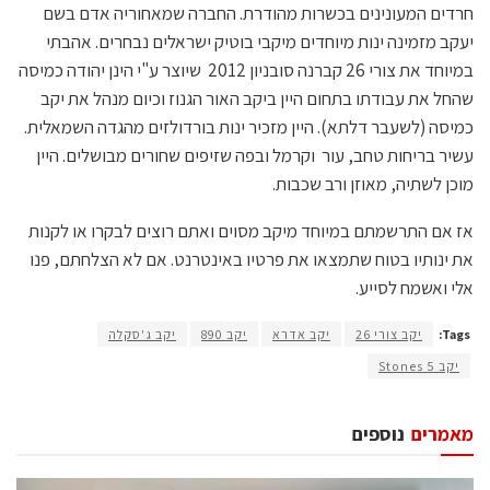
חרדים המעונינים בכשרות מהודרת. החברה שמאחוריה אדם בשם
יעקב מזמינה ינות מיוחדים מיקבי בוטיק ישראלים נבחרים. אהבתי
במיוחד את צורי 26 קברנה סובניון 2012 שיוצר ע"י הינן יהודה כמיסה
שהחל את עבודתו בתחום היין ביקב האור הגנוז וכיום מנהל את יקב
כמיסה (לשעבר דלתא). היין מזכיר ינות בורדולזים מהגדה השמאלית.
עשיר בריחות טחב, עור וקרמל ובפה שזיפים שחורים מבושלים. היין
מוכן לשתיה, מאוזן ורב שכבות.
אז אם התרשמתם במיוחד מיקב מסוים ואתם רוצים לבקרו או לקנות
את ינותיו בטוח שתמצאו את פרטיו באינטרנט. אם לא הצלחתם, פנו
אלי ואשמח לסייע.
Tags:
יקב צורי 26
יקב אדרא
יקב 890
יקב ג'סקלה
יקב 5 Stones
מאמרים
נוספים