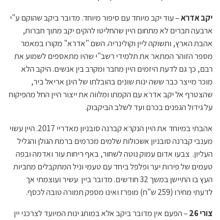
יקב אדרא
– עוד יקב מיוחד עם סיפור מיוחד. מדובר ביקב שהוקם ע"י
ארבעה חברים לא מתחום היין שהחליטו להקים יקב מתוך חברות,
אהבת הארץ, ותשוקה ליין וקולינריה. השם "אדרא" מקורו במאמר
מספר הזוהר המתאר את תלמידי רשב"י שהיו מתאספים לשמוע את
רבם, כך גם לדעת היזמים היין מחבר ומקרב בין אנשים. היקב הלא
מוכר מייצר כבר ששה ינות שונים בהובלתו של הינן אריאל ביר,
שהצטרף אל יקב אדרא עם הקמתו ומלווה את ייצור היין החל מהפיקוח
על גידול הגפנים בכרם ועד לשלב הביקבוק.
אהבתי במיוחד את היין הנקרא קברנה סובניון מאדריי 2017. היין עשוי
מענבי קברנה סובניון אשכולות שלמים מכרמים ברמת הגולן והגליל
העליון. צבעו אדום עמוק נוטה לשחור, באף ריחות עור ואדמה ובפה
טעמים של פירות יער ופלפל ביחד עם טעמי וניל המתקבלים מחביות
העץ בו התיישן במשך 32 חודשים. מדובר ביין עשיר ועוצמתי אך
לדעתי מחירו (259 ש"ח) מופרז ואינו מספק תמורה טובה לכסף.
צורי 26
– הפעם אין מדובר ביקב אלא במותג ינות המיועד לצרכני יין