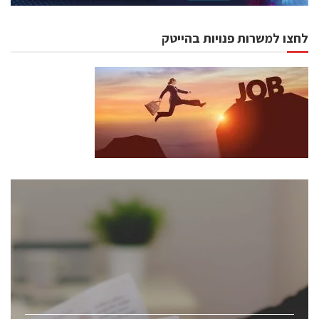
לחצו למשרות פנויות בהייטק
כנסים ואירועים
כנס ChipEx2026 יערך ב-12-13 במאי, 2026. הכנס מיועד
לכל העוסקים בתעשיית הסמיקונדקטור כולל מהנדסים,
מומחים מקצועיים ובכירים.