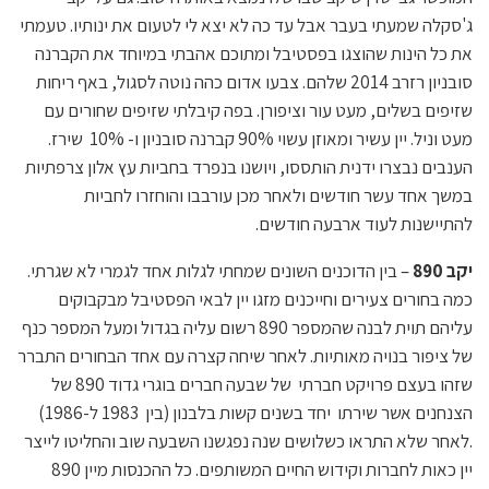
ג'סקלה שמעתי בעבר אבל עד כה לא יצא לי לטעום את ינותיו. טעמתי
את כל הינות שהוצגו בפסטיבל ומתוכם אהבתי במיוחד את הקברנה
סובניון רזרב 2014 שלהם. צבעו אדום כהה נוטה לסגול, באף ריחות
שזיפים בשלים, מעט עור וציפורן. בפה קיבלתי שזיפים שחורים עם
מעט וניל. יין עשיר ומאוזן עשוי 90% קברנה סובניון ו- 10% שירז.
הענבים נבצרו ידנית הותססו, ויושנו בנפרד בחביות עץ אלון צרפתיות
במשך אחד עשר חודשים ולאחר מכן עורבבו והוחזרו לחביות
להתיישנות לעוד ארבעה חודשים.
יקב 890
– בין הדוכנים השונים שמחתי לגלות אחד לגמרי לא שגרתי.
כמה בחורים צעירים וחייכנים מזגו יין לבאי הפסטיבל מבקבוקים
עליהם תוית לבנה שהמספר 890 רשום עליה בגדול ומעל המספר כנף
של ציפור בנויה מאותיות. לאחר שיחה קצרה עם אחד הבחורים התברר
שזהו בעצם פרויקט חברתי של שבעה חברים בוגרי גדוד 890 של
הצנחנים אשר שירתו יחד בשנים קשות בלבנון (בין 1983 ל-1986)
.לאחר שלא התראו כשלושים שנה נפגשנו השבעה שוב והחליטו לייצר
יין כאות לחברות וקידוש החיים המשותפים. כל ההכנסות מיין 890