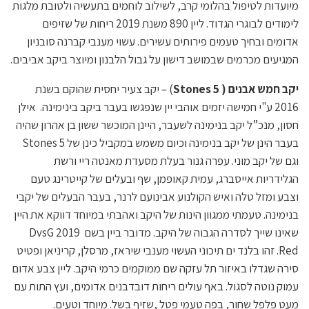
מיועדות לטיפול בהלומי קרב, לשילוב לוחמים בתעשיה ולטובת מלגות
לימודים לבוגרי הגדוד. ליין 890 משנת 2019 ריחות של שזיפים
אדומים ובחיך טעמים פירותים עשירים. עשוי מענבי קברנה סובניון
המגיעים מכרמים שבמושב דישון על גבול הלבנון ומיוצר ביקב אביבים.
יקב חמש אבנים ( 5 Stones
) – יקב צעיר יחסית שהוקם בשנת
2016 ע"י חמישה יזמים אוהבי יין שנפגשו בעבר ביקב בינימינה. אילן
חסון, מנכ”ל יקב בנימינה לשעבר, היינן המוכשר ששון בן אהרון שהיה
בעבר הינן של יקב בנימינה וכיום משמש במקביל כינן של 5 Stones
וגם של יקב מוני. עפרה גנור בעלת מסעדת מאנטה ריי ורשת
הגלידריות אייסברג, עמית קאופמן, שף ובעלים של קייטרינג טעם
וצבע ומזל טלה ואיש הקולנוע אבינועם לרנר, בעבר הבעלים של יקבי
בנימינה. טעמתי ממגוון הינות של היקב ואהבתי במיוחד דווקא את היין
שאינו שייך לסדרה הגבוה של היקב. מדובר ביין בשם 2019 DvsG
Red. זהו בלנד ים תיכוני העשוי מענבי שיראז, מרסלן, קריניאן ופטיט
סירה שגדלו באיזור תל עזקה שם ממוקמים כרמי היקב. ליין צבע אדום
עמוק נוטה לסגול. באף עולים ריחות דובדבנים אדומים, ועץ התות עם
מעט פלפל שחור, בפה טעמי פטל ,שזיף בשל. מיוחד וטעים.