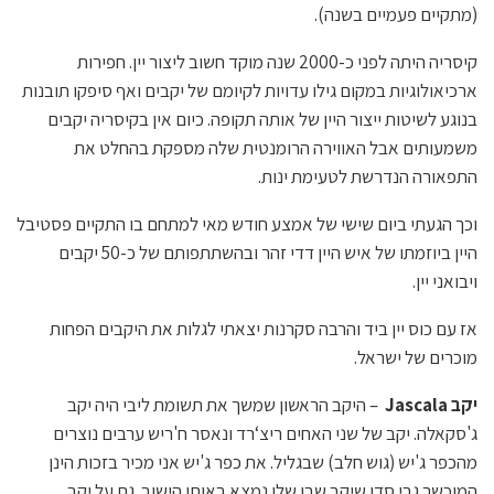
(מתקיים פעמיים בשנה).
קיסריה היתה לפני כ-2000 שנה מוקד חשוב ליצור יין. חפירות
ארכיאולוגיות במקום גילו עדויות לקיומם של יקבים ואף סיפקו תובנות
בנוגע לשיטות ייצור היין של אותה תקופה. כיום אין בקיסריה יקבים
משמעותים אבל האווירה הרומנטית שלה מספקת בהחלט את
התפאורה הנדרשת לטעימת ינות.
וכך הגעתי ביום שישי של אמצע חודש מאי למתחם בו התקיים פסטיבל
היין ביוזמתו של איש היין דדי זהר ובהשתתפותם של כ-50 יקבים
ויבואני יין.
אז עם כוס יין ביד והרבה סקרנות יצאתי לגלות את היקבים הפחות
מוכרים של ישראל.
יקב
Jascala
– היקב הראשון שמשך את תשומת ליבי היה יקב
ג'סקאלה. יקב של שני האחים ריצ‘רד ונאסר ח'ריש ערבים נוצרים
מהכפר ג'יש (גוש חלב) שבגליל. את כפר ג'יש אני מכיר בזכות הינן
המוכשר גבי סדן שיקב שבו שלו נמצא באותו הישוב. גם על יקב