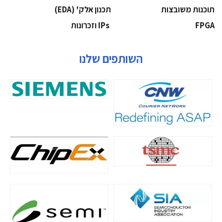
‫תוכנות משובצות‬
‫תכנון אלק' (‪(EDA‬‬
‫‪FPGA‬‬
‫ ‪וזכרונות IPs‬‬
השותפים שלנו