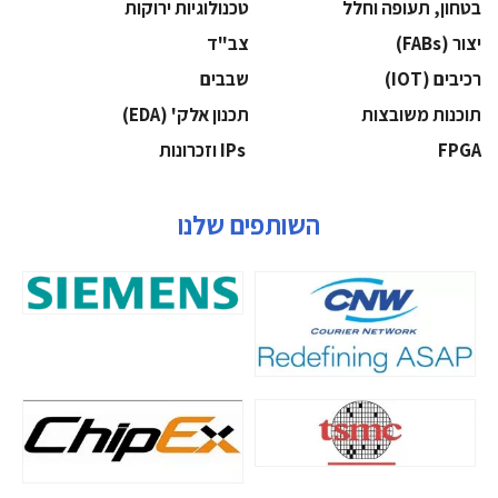
בטחון, תעופה וחלל
‫טכנולוגיות ירוקות‬
‫יצור (‪(FABs‬‬
‫צב"ד‬
‫רכיבים‬ (IOT)
‫שבבים‬
‫תוכנות משובצות‬
‫תכנון אלק' (‪(EDA‬‬
‫‪FPGA‬‬
‫ ‪וזכרונות IPs‬‬
השותפים שלנו