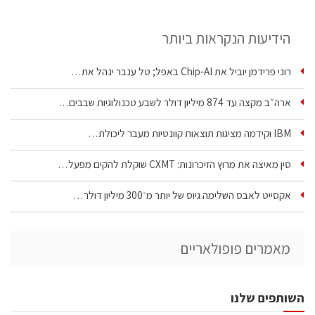
הידיעות הנקראות ביותר
רוני פרידמן יוביל את Chip‑AI באפל; טל ענבר ינהל את…
ארה״ב מקצה עד 874 מיליון דולר לשבע טכנולוגיות שבבים…
IBM וקידמה מציגות תוצאות קוונטיות מעבר ליכולת…
סין מאיצה את מרוץ הזיכרונות: CXMT שוקלת להקים מפעל…
אקסייט לאבס השלימה גיוס של יותר מ־300 מיליון דולר…
מאמרים פופולאריים
השותפים שלנו