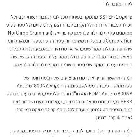
לירח ומעבר לו."
פרויקט SSTEF-1 מתמקד בפיתוח טכנולוגיות עבור תשתיות בחלל
ויכולות עבור הירח והחלל הקרוב לכדור הארץ. הניסויים של סטרטסיס
ממומנים על ידי נורת'ורפ גראמן קורפוריישן (Northrop Grumman
Corporation). במסגרת משימה זו, סטרטסיס תספק דוגמאות חומר
שהודפסו בתלת-ממד שיגיעו אל אדמת הירח באמצעות נחתת בלתי
מאוישת בתוך מבנה שיודפס בתלת ממד על ידי סטרטסיס. שלושה
חומרים יעמדו במוקד שני ניסויים שונים בהובלת נורת'ורפ גראמן.
הניסוי הראשון יעריך את רמת הביצועים של דוגמת חומר של
סטרטסיס – סיב דק ממולא בטוגנסטן הנקרא Antero
800NA
®
FDM
. Antero 800NA הוא חו"ג תרמו-פלסטי עתיר ביצועים מבוסס
®
PEKK בעל תכונות מכאניות הנדסיות, עמידות כימית ושחרור גזים
נמוך. הוספת הטוגנסטן מיועדת להגן מפני קרינה מזיקה כמו קרני
גאמה או קרני רנטגן.
הניסוי הפסיבי השני מיועד לבדוק כיצד חומרים שהודפסו במדפסת