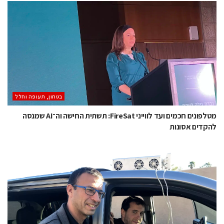
בטחון, תעופה וחלל
מטלפונים חכמים ועד לווייני FireSat: תשתית החישה וה־AI שמנסה
להקדים אסונות