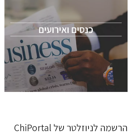
כנס ChipEx2026 יערך ב-12-13 במאי, 2026. הכנס מיועד
לכל העוסקים בתעשיית הסמיקונדקטור כולל מהנדסים,
מומחים מקצועיים ובכירים.
כנסים ואירועים
ChipEx2026 will be held on May 12-13, 2026. The
conference is intended for everyone involved in the
semiconductor industry, including engineers,
professional experts, and senior executives.
לחץ לפרטים
הרשמה לניוזלטר של ChiPortal