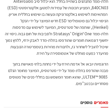
תלת-ממד מתנהגים בשהייה בחלל. הוא יכלול סיב מסוגAntero
840CN03, המציע תכונות של עמידות למטען אלקטרוסטטי (ESD)
המתאימות לשימוש באלקטרוניקה ונעשה בו שימוש בחללית אוריון.
הניסוי יכלול גם פוטופולימר ESD חדש המיוצר על ידי הנקל
(Henkel), שותפה של סטרטסיס, המיועד לשימוש עם מדפסות
תלת-ממד Stratasys’ Origin
One ולסביבות של חום גבוה. ניסוי זה
®
יחשוף דוגמאות חומרים שהודפסו בתלת-מדד לאבק ירחי, ללחץ נמוך
שיכול להוביל לשחרור גז, ולתנודות מהירות בטמפרטורה הנובעות
מהיעדר כמעט מוחלט של אטמוספירה על הירח.
הדוגמיות יובאו אל אדמת הירח על ידי נחתת בלתי מאוישת בתוך
מבנה שהודפס בתלת-ממד על ידי סטרטסיס, המיוצר מחומר הגלם
ULTEM™ 9085, שהוא חומר המשמש גם בחללי פנים של מטוסים
מסחריים ובכטב"מים.
מאמרים
נוספים