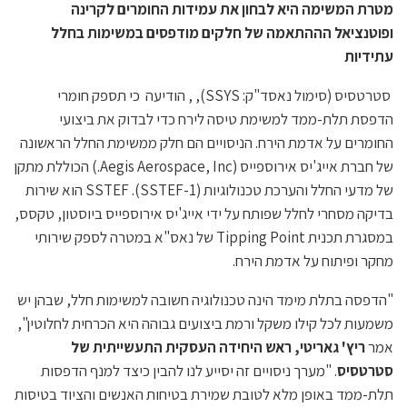
מטרת המשימה היא לבחון את עמידות החומרים לקרינה
ופוטנציאל הההתאמה של חלקים מודפסים במשימות בחלל
עתידיות
סטרטסיס (סימול נאסד"ק: SSYS), , הודיעה כי תספק חומרי
הדפסת תלת-ממד למשימת טיסה לירח כדי לבדוק את ביצועי
החומרים על אדמת הירח. הניסויים הם חלק ממשימת החלל הראשונה
של חברת אייג'יס אירוספייס (Aegis Aerospace, Inc.) הכוללת מתקן
של מדעי החלל והערכת טכנולוגיות (SSTEF-1). SSTEF הוא שירות
בדיקה מסחרי לחלל שפותח על ידי אייג'יס אירוספייס ביוסטון, טקסס,
במסגרת תכנית Tipping Point של נאס"א במטרה לספק שירותי
מחקר ופיתוח על אדמת הירח.
"הדפסה בתלת מימד הינה טכנולוגיה חשובה למשימות חלל, שבהן יש
משמעות לכל קילו משקל ורמת ביצועים גבוהה היא הכרחית לחלוטין",
אמר
ריץ' גאריטי, ראש היחידה העסקית התעשייתית של
סטרטסיס
. "מערך ניסויים זה יסייע לנו להבין כיצד למנף הדפסות
תלת-ממד באופן מלא לטובת שמירת בטיחות האנשים והציוד בטיסות