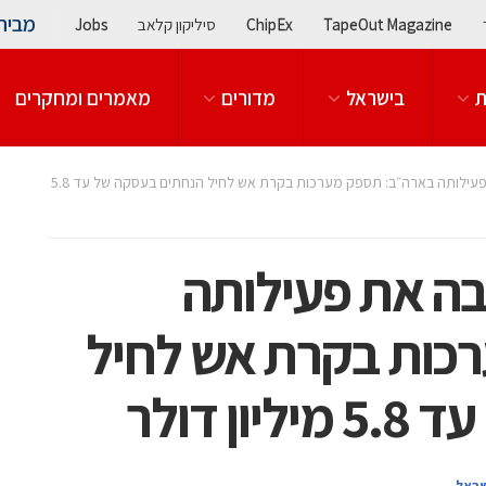
מבית
TapeOut Magazine
ChipEx
סיליקון קלאב
Jobs
ת
בישראל
מדורים
מאמרים ומחקרים
סמארט שוטר מרחיבה את פעילותה בארה״ב: תספק מערכות בקרת אש לחיל הנחתים בעסקה של עד 5.8
ה את פעילותה
כות בקרת אש לחיל
 דולר
שראל