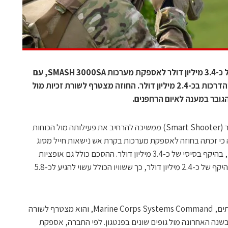
החברה הישראלית זכתה בחוזה בסיסי של כ-3.4 מיליון דולר לאספקת מערכות SMASH 3000SA, עם
אופציה לרכש נוסף של מערכות, חלפים והדרכות בכ-2.4 מיליון דולר. החוזה מצטרף לשורת זכיות מול
גובר במענה לאיום הרחפנים.
חברת הדיפנס־טק הישראלית סמארט שוטר (Smart Shooter) ממשיכה להרחיב את פעילותה מול הכוחות
 כי זכתה בחוזה לאספקת מערכות בקרת אש נישאות חייל מסוג
SMASH 3000SA לחיל הנחתים האמריקני, בהיקף בסיסי של כ-3.4 מיליון דולר. ההסכם כולל גם אופציות
לרכש נוסף של מערכות, חלפים והדרכות בהיקף של כ-2.4 מיליון דולר, כך ששוויו הכולל עשוי להגיע לכ-5.8
החוזה הוצא על ידי פיקוד מערכות חיל הנחתים, Marine Corps Systems Command, והוא מצטרף לשורה
נה האחרונה מול גופים שונים בפנטגון. לפי החברה, אספקת