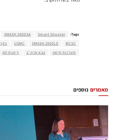
SMASH 3000SA
Smart Shooter
Tags:
MCSC
SMASH 2000LE
USMC
בקרת
מערכות חישה
צבא ארה״ב
דיפנס־טק
מאמרים
נוספים