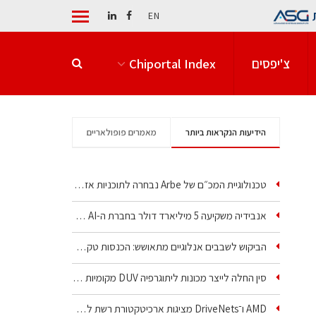
EN
צ'יפסים
Chiportal Index
הידיעות הנקראות ביותר
מאמרים פופולאריים
טכנולוגיית המכ״ם של Arbe נבחרה לתוכניות אזרחיות וביטחוניות
אנבידיה משקיעה 5 מיליארד דולר בחברת ה-AI של איליה סוצקבר
הביקוש לשבבים אנלוגיים מתאושש: הכנסות טקסס…
סין החלה לייצר מכונות ליתוגרפיה DUV מקומיות בטבילה
AMD ו־DriveNets מציגות ארכיטקטורת רשת לקלאסטרי AI…