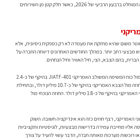
המוצרים והשירותים צפויה להתבצע ברובה המוחלט ברבעון הרביעי של 2026, כאשר חלק קטן מן השירותים
ריקני
טר משום שהיא מחזקת את מעמדה לא רק כספקית ניסיונית, אלא
 מבצעי רחב יותר. במהלך החודשים האחרונים דיווחה החברה על
הברית, בהם הצבא, הצי, חיל האוויר וחיל הנחתים.
בחודש מרץ דיווחה סמארט שוטר על חוזה מול כוח המשימה המשולב האמריקני JIATF-401 בהיקף של כ-2.4
מיליון דולר. בחודש מאי דיווחה החברה על חוזה מול הצבא האמריקני בהיקף של כ-10.7 מיליון דולר, ובתחילת
יוני דיווחה על חוזה משמעותי ראשון מול הצי האמריקני בהיקף של כ-1.8 מיליון דולר. החוזה הנוכחי מול
 האמריקני, רצף חוזים כזה הוא אינדיקציה חשובה. השוק
סה אליו מחייבת עמידה בדרישות מבצעיות, לוגיסטיות ותקציביות
 או רוכשות מערכות מאותה חברה, הדבר עשוי להעיד על צורך