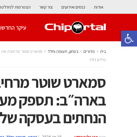
אודות
כנסים ואירועים
צור קשר
הצטרפות לניוזלטר
עיקר החדשו
פתח סרגל נגישות
בית
מדורים
בטחון, תעופה וחלל
מיליון דולר
סמארט שוטר מרחיב
בארה״ב: תספק מער
הנחתים בעסקה של עד 5.8 מיליון
מאת
אבי בליזובסקי
10 יוני 2026
|
בטחון, תעופה וחלל
,
בי