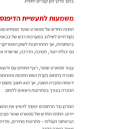
בתוך פרקי זמן קצרים יחסית.
משמעות לתעשיית הדיפנס־
החוזה החדש של סמארט שוטר ממחיש מגמה
נקודתיים לשילוב במערכות רכש של צבאות ג
ביטחוניות, אך ההתרחבות לשוק האמריקני 
גם יכולת ייצור, תמיכה, הדרכה, שרשרת א
עבור סמארט שוטר, רצף החוזים עם זרועות
מוכרת בתחום בקרת האש החכמה וההתמודדות
דיווחה החברה השנה, אך הוא חשוב משום 
ההכרה בצורך בפתרונות נישאים ללוחם.
יירוט. החוזה החדש של סמארט שוטר מציב
הביטחוני העולמי – פתרונות מהירים, מדויק
מאוד בשדה הקרב.