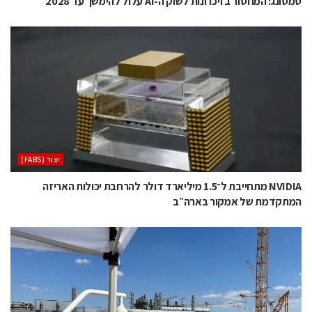
סמסונג: המחסור בזיכרונות לשוק ה-AI עלול להימשך עד 2028
‫יצור (‪(FABS‬‬
NVIDIA מתחייבת ל־1.5 מיליארד דולר להרחבת יכולות האריזה
המתקדמת של אמקור בארה״ב