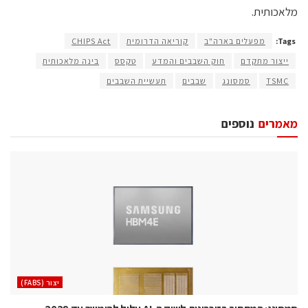
מלאכותית.
Tags:
מפעלים בארה"ב
קוריאה הדרומית
CHIPS Act
ייצור מתקדם
חוק השבבים והמדע
טקסס
בינה מלאכותית
TSMC
סמסונג
שבבים
תעשיית השבבים
מאמרים
נוספים
‫יצור (‪(FABS‬‬