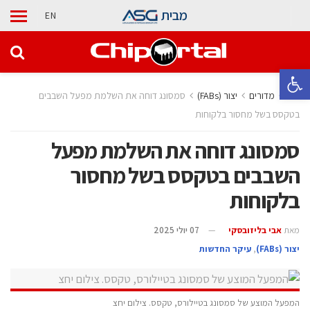
מבית
EN
פתח סרגל נגישות
בית
מדורים
‫יצור (‪(FABs‬‬
סמסונג דוחה את השלמת מפעל השבבים
בטקסס בשל מחסור בלקוחות
סמסונג דוחה את השלמת מפעל
השבבים בטקסס בשל מחסור
בלקוחות
מאת
אבי בליזובסקי
07 יולי 2025
‫יצור (‪(FABs‬‬
,
עיקר החדשות
המפעל המוצע של סמסונג בטיילורס, טקסס. צילום יחצ