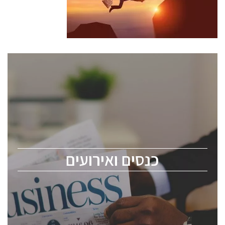
כנסים ואירועים
כנס ChipEx2026 יערך ב-12-13 במאי, 2026. הכנס מיועד
לכל העוסקים בתעשיית הסמיקונדקטור כולל מהנדסים,
מומחים מקצועיים ובכירים.
כנסים ואירועים
ChipEx2026 will be held on May 12-13, 2026. The
conference is intended for everyone involved in the
semiconductor industry, including engineers,
professional experts, and senior executives.