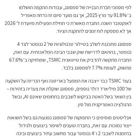
לפי מסמכי חברת הבנייה של סמסונג, עבודות ההקמה הושלמו
ב־91.8% עד מרץ 2025, אך גם מועד סיום זה נדחה מאפריל
לאוקטובר השנה. החברה מאשרת כי תחילת הפעילות מיועדת ל־2026
אך לא מספקת לוח זמנים להתקנת הציוד.
סמסונג מתכננת לשלב בטיילור טכנולוגיות של 2 ננומטר לצד 4
ננומטר, בהתאם לדרישת שוק שבבי הבינה המלאכותית. עם זאת,
החברה מתקשה להדביק את טייוואנית TSMC, שמחזיקה ב־67.6%
מהשוק, לעומת 7.7% לסמסונג בלבד.
בעוד TSMC כבר ייצבה את המפעל באריזונה ואף הכריזה על השקעה
של 100 מיליארד דולר נוספים, סמסונג שוקלת את צעדיה בזהירות –
בין השאר בשל האטה בביקוש לשבבים בתחומים שאינם AI, ובשל
הרגולציה האמריקנית מול סין.
אנליסטים מוסיפים כי התפוקות של סמסונג נפגעות גם בשל תשואות
ייצור נמוכות. עם זאת, בחברה טוענים לשיפור ביצועים ולגידול
בהזמנות לשבבי 2 ו־4 ננומטר עבור מחשוב עתיר ביצועים ובינה