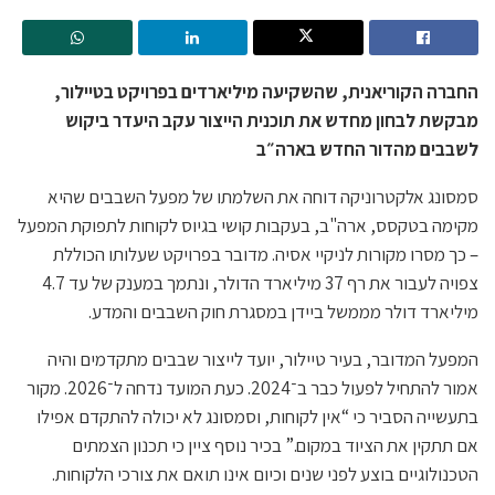
החברה הקוריאנית, שהשקיעה מיליארדים בפרויקט בטיילור,
מבקשת לבחון מחדש את תוכנית הייצור עקב היעדר ביקוש
לשבבים מהדור החדש בארה״ב
סמסונג אלקטרוניקה דוחה את השלמתו של מפעל השבבים שהיא
מקימה בטקסס, ארה"ב, בעקבות קושי בגיוס לקוחות לתפוקת המפעל
– כך מסרו מקורות לניקיי אסיה. מדובר בפרויקט שעלותו הכוללת
צפויה לעבור את רף 37 מיליארד הדולר, ונתמך במענק של עד 4.7
מיליארד דולר מממשל ביידן במסגרת חוק השבבים והמדע.
המפעל המדובר, בעיר טיילור, יועד לייצור שבבים מתקדמים והיה
אמור להתחיל לפעול כבר ב־2024. כעת המועד נדחה ל־2026. מקור
בתעשייה הסביר כי “אין לקוחות, וסמסונג לא יכולה להתקדם אפילו
אם תתקין את הציוד במקום.” בכיר נוסף ציין כי תכנון הצמתים
הטכנולוגיים בוצע לפני שנים וכיום אינו תואם את צורכי הלקוחות.