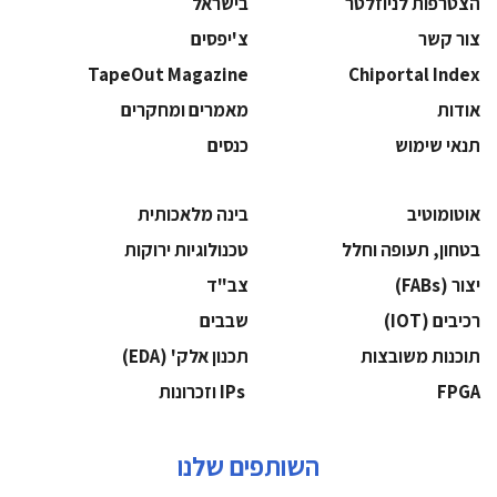
הצטרפות לניוזלטר
בישראל
צור קשר
צ'יפסים
TapeOut Magazine
Chiportal Index
אודות
מאמרים ומחקרים
תנאי שימוש
כנסים
אוטומוטיב
בינה מלאכותית
בטחון, תעופה וחלל
‫טכנולוגיות ירוקות‬
‫יצור (‪(FABs‬‬
‫צב"ד‬
‫רכיבים‬ (IOT)
‫שבבים‬
‫תוכנות משובצות‬
‫תכנון אלק' (‪(EDA‬‬
‫‪FPGA‬‬
‫ ‪וזכרונות IPs‬‬
השותפים שלנו