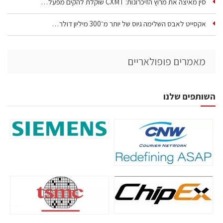
סין מאיצה את מרוץ הזיכרונות: CXMT שוקלת להקים מפעל…
אקסייט לאבס השלימה גיוס של יותר מ־300 מיליון דולר…
מאמרים פופולאריים
השותפים שלנו