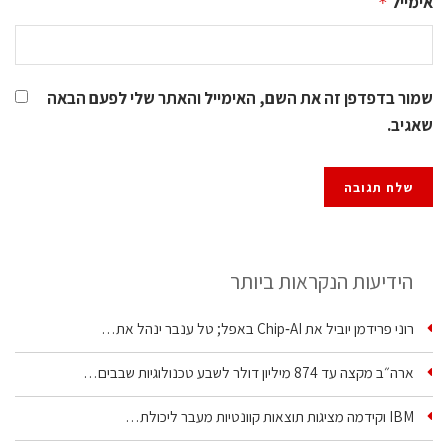
אימייל
*
שמור בדפדפן זה את השם, האימייל והאתר שלי לפעם הבאה
שאגיב.
הידיעות הנקראות ביותר
רוני פרידמן יוביל את Chip‑AI באפל; טל ענבר ינהל את…
ארה״ב מקצה עד 874 מיליון דולר לשבע טכנולוגיות שבבים…
IBM וקידמה מציגות תוצאות קוונטיות מעבר ליכולת…