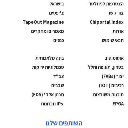
הצטרפות לניוזלטר
בישראל
צור קשר
צ'יפסים
TapeOut Magazine
Chiportal Index
אודות
מאמרים ומחקרים
תנאי שימוש
כנסים
אוטומוטיב
בינה מלאכותית
בטחון, תעופה וחלל
‫טכנולוגיות ירוקות‬
‫יצור (‪(FABs‬‬
‫צב"ד‬
‫רכיבים‬ (IOT)
‫שבבים‬
‫תוכנות משובצות‬
‫תכנון אלק' (‪(EDA‬‬
‫‪FPGA‬‬
‫ ‪וזכרונות IPs‬‬
השותפים שלנו