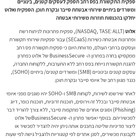
ספקית התקשורת בפס רחב תספק לעסקים קטנים, בינוניים
ומשרדים ביתיים שירותי אבטחת סייבר ובקרת תוכן. הספקית ואלוט
יחלקו בהכנסות חוזרות משירותי אבטחה
אלוט
(NASDAQ, TASE: ALLT), ספקית פתרונות לניתוח רשת
ופתרונות אבטחה כשירות (SECaaS) עבור ספקיות שירותי תקשורת
ועסקים ברחבי העולם, מדווחת היום כי ספקית תקשורת פס רחב
ממקסיקו בחרה בפתרון ה- BusinessSecure של אלוט כפתרון
להגנת תקשורת נייחת בפס רחב ללא התערבות, ללקוחות החברה,
עסקים קטנים ובינוניים (SMB) ומשרדים קטנים/ ביתיים (SOHO),
כנגד מגוון רחב של איומי סייבר ובקרת תוכן.
לאחר שירשמו לשירות, לקוחות SMB ו-SOHO יהיו מוגנים מפני איומי
אבטחת סייבר ובכלל זה וירוסים, תוכנות זדוניות, תוכנות כופר, דיוג
(Phishing) וסוגים אחרים של מתקפות סייבר, ללא צורך להוריד דבר
למכשיריהם. בנוסף יאפשר פתרון ה- BusinessSecureשל אלוט
ליצור מדיניות שליטה בתכנים אותה ניתן יהיה להגדיר למכשיר או
לקבוצת מכשירים, לסנן אתרים לפי קטגוריות ולהגביל גישה לפי שעות