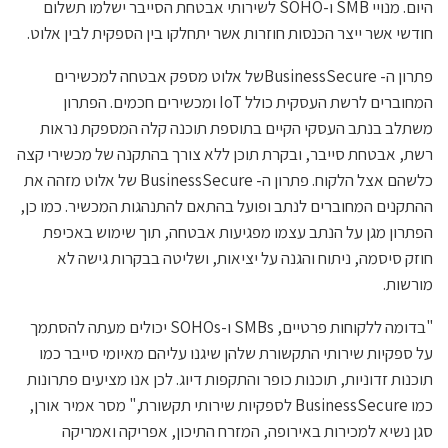
היום. מנויי SMB ו-SOHO לשירותי אבטחת הסייבר ישלמו תשלום
חודשי אשר ייצר הכנסות חוזרות אשר יתחלקו בין הספקית לבין אלוט.
פתרון ה- BusinessSecureשל אלוט מספק אבטחה למכשירים
המחוברים לרשת העסקית כולל IoT ומכשירים חכמים. הפתרון
משתלב בנתב העסקי הקיים בתוספת תוכנה קלה המספקת נראות
רשת, אבטחת סייבר, ובקרת תוכן ללא צורך בהתקנה של מכשירי קצה
כלשהם אצל הלקוח. פתרון ה- BusinessSecure של אלוט מזהה את
ההתקנים המחוברים לנתב ופועל בהתאם להתנהגות המכשיר. כמו כן,
הפתרון מגן על הנתב עצמו מפגיעות אבטחה, תוך שימוש באכיפת
חוזק סיסמה, ניתוח והגנה על יציאות, ושליטה בבקרות גישה לא
מורשות.
"בדומה ללקוחות פרטיים, SMBs ו-SOHOs יכולים מעתה להסתמך
על ספקיות שירותי התקשורת שלהן שיגנו עליהם מאיומי סייבר כמו
תוכנות זדוניות, תוכנות כופר והתקפות דיוג. לכן אנו מציעים פתרונות
כמו BusinessSecure לספקיות שירותי תקשורת," מסר אמיר אורן,
סגן נשיא למכירות באירופה, המזרח התיכון, אפריקה ואמריקה