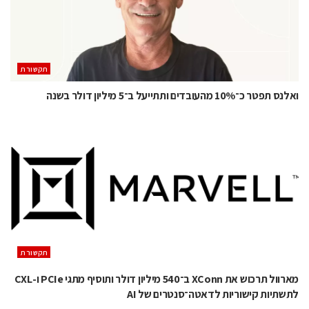
תקשורת
ואלנס תפטר כ־10% מהעובדים ותתייעל ב־5 מיליון דולר בשנה
תקשורת
מארוול תרכוש את XConn ב־540 מיליון דולר ותוסיף מתגי PCIe ו-CXL
לתשתיות קישוריות לדאטה־סנטרים של AI