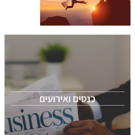
כנסים ואירועים
כנס ChipEx2026 יערך ב-12-13 במאי, 2026. הכנס מיועד
לכל העוסקים בתעשיית הסמיקונדקטור כולל מהנדסים,
מומחים מקצועיים ובכירים.
כנסים ואירועים
ChipEx2026 will be held on May 12-13, 2026. The
conference is intended for everyone involved in the
semiconductor industry, including engineers,
professional experts, and senior executives.