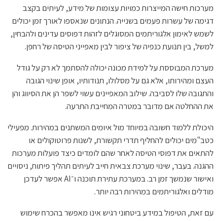
מערכות חישה המייצרות כמויות עצומות של מידע, לעיתים בקצב
דגימה של עשרות פעמים בשנייה. הנתונים שנאספו לאורך זמן יכולים
לשמש לאימון אלגוריתמים המסוגלים לזהות דפוסים עדינים ולהבחין,
למשל, בין תנועת כנפיה של ציפור לבין מאפייני הטיסה של רחפן.
מערכת המבוססת על למידת מכונה יכולה להסתמך לא רק על גודל
העצם ומהירותו, אלא גם על מסלולו, תנודותיו, אופן שינוי הגובה
והתגובה שלו לסביבה. שילוב המאפיינים עשוי לשפר הן את הסיווג והן
את ההחלטה אם מדובר במטרה המחייבת התרעה.
היכולת ללמוד חשובה במיוחד מול איומים המשתנים במהירות. מפעילי
כטב"מים יכולים להחליף תדרי תקשורת, לשנות פרוטוקולים או
להתאים את דפוסי הטיסה לאחר שהם לומדים כיצד פועלות מערכות
ההגנה. בעבר, שינוי מערכת צבאית חייב לעיתים תהליך פיתוח, ניסויים
ואישור שנמשך זמן רב. במערכת עתירת תוכנה ו־AI אפשר לעדכן
מודלים ואלגוריתמים במהירות רבה יותר.
עם זאת, הטיפול במידע ביטחוני רגיש אינו מאפשר בהכרח שימוש