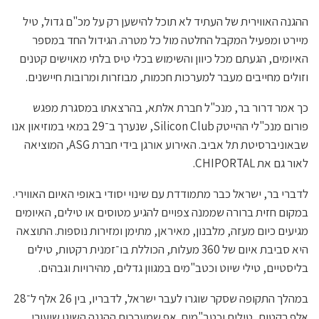
ההגנה האווירית של העתיד לא תוכל להישען רק על מכ"ם גדול, טיל
מיירט ומפעיל המקבל החלטה מול כל מטרה. הגידול החד במספר
האיומים, הגעתם מכל כיוון והשימוש בכלי טיס בלתי מאוישים קטנים
וזולים מחייבים מעבר למערכות חכמות, מבוזרות ומרובות חיישנים.
כך אמר דרור בר, מנכ"ל חברת אלתא, בהרצאתו במסגרת מפגש
פורום מנכ"לי ההייטק Silicon Club, שנערך ב־29 במאי במוזיאון אנו
שבאוניברסיטת תל אביב. האירוע אורגן בידי חברת ASG, המוציאה
לאור גם את CHIPORTAL.
לדברי בר, ישראל כבר מתמודדת עם שינוי יסודי באופי האיום האווירי.
במקום חזית ברורה שממנה צפויים להגיע מטוסים או טילים, האיומים
מגיעים כיום מעזה, מלבנון, מאיראן, מתימן ומזירות נוספות. התוצאה
היא סביבת איום של 360 מעלות, הכוללת בו־זמנית רקטות, טילים
בליסטיים, טילי שיוט וכטב"מים במגוון גדלים, מהירויות וגבהים.
במהלך התקופה שסקר שוגרו לעבר ישראל, לדבריו, בין 26 אלף ל־28
אלף רקטות, טילים וכטב"מים. אף שמערכות ההגנה השיגו שיעורי