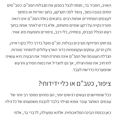
האויב, הסביר בר, מנסה לנצל במכוון את מגבלות המכ"ם. כטב"מים
טסים בגובה נמוך, צמוד לפני הקרקע, בתוך ואדיות או בסמוך
לעצמים המחזירים אותות רבים. בתנאים כאלה המכ"ם אינו רואה
מטרה נקייה על רקע שמיים פתוחים, אלא נדרש לאתר אותה בתוך
רעש הכולל מבנים, צמחייה, כלי רכב, ציפורים ותופעות מזג אוויר.
גם חוקי הפיזיקה מציבים גבולות. מכ"ם פועל בדרך כלל בקו ראייה,
ולכן הרים, עמקים ועקמומיות כדור הארץ עלולים להסתיר מטרות.
הגדלת העוצמה של המכ"ם אינה פותרת תמיד את הבעיה: היא עשויה
להרחיב את טווח הגילוי, אך גם להגדיל את כמות המידע והרעש
שהמערכת נדרשת לעבד.
ציפור, כטב"ם או כלי ידידותי?
ככל שהחיישנים נעשים רגישים יותר, הם מזהים מספר רב יותר של
עצמים. האתגר עובר אפוא מגילוי בלבד להבנת משמעותו של כל גילוי.
כאן נכנסת הבינה המלאכותית. אלתא מפעילה, לדברי בר, אלפי