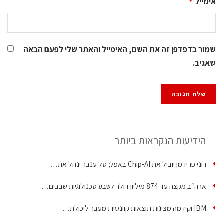
אימייל
*
שמור בדפדפן זה את השם, האימייל והאתר שלי לפעם הבאה
שאגיב.
הידיעות הנקראות ביותר
רוני פרידמן יוביל את Chip‑AI באפל; טל ענבר ינהל את…
ארה״ב מקצה עד 874 מיליון דולר לשבע טכנולוגיות שבבים…
IBM וקידמה מציגות תוצאות קוונטיות מעבר ליכולת…