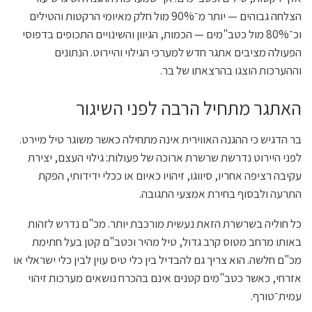
הצלחה גבוהים — יותר מ־90% מול חלק מאיומי הרקטות והטילים
וכ־80% מול כטב"מים — הכמות, הגיוון והשינויים התכופים בדפוסי
הפעולה מציבים אתגר חדש למערכי הגילוי והיירוט. הנתונים
וההערכות הוצגו בהרצאתו של בר.
האתגר מתחיל הרבה לפני השיגור
בר הדגיש כי ההגנה האווירית אינה מתחילה כאשר משוגר טיל מיירט.
לפני היירוט נדרשת שרשרת ארוכה של פעולות: גילוי העצם, יצירת
עקיבה רציפה אחריו, סיווגו, זיהויו כאיום או ככלי ידידותי, הפקת
התרעה ולבסוף בחירת אמצעי התגובה.
כל חוליה בשרשרת הזאת נעשית מורכבת יותר. מכ"ם נדרש לזהות
באותו מרחב מטוס קרב גדול, טיל מהיר וכטב"ם קטן בעל חתימת
מכ"ם חלשה. הוא צריך גם להבדיל בין כלי טיס עוין לבין כלי ישראלי או
אזרחי, כאשר כטב"מים קטנים אינם בהכרח נושאים מערכות זיהוי
עמית־טורף.