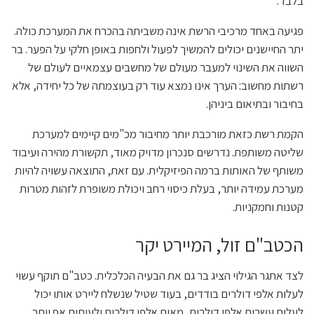
בלבד.
פגיעה באחד מרכיבי הרשת אינה משביתה בהכרח את המערכת כולה.
יתר החיישנים יכולים להמשיך לפעול ולחפות באופן חלקי על הפער. בר
השווה את השינוי למעבר מעולם של מחשבים עצמאיים לעולם של
רשתות מחשוב: הערך אינו נמצא עוד רק בעוצמתה של כל יחידה, אלא
בחיבור ובתיאום ביניהן.
הקמת רשת כזאת מורכבת יותר מחיבור מכ"מים קיימים למערכת
שליטה משותפת. נדרשים סנכרון מדויק מאוד, תקשורת מהירה ועיבוד
משותף של האותות ברמה הפיזיקלית. עם זאת, התוצאה עשויה להיות
מערכת עמידה יותר, בעלת כיסוי רחב ויכולת משופרת לזהות מטרות
קטנות וחמקניות.
הכטב"ם זול, המיירט יקר
לצד אתגר הגילוי הציג בר גם את הבעיה הכלכלית. כטב"ם תוקף עשוי
לעלות אלפי דולרים בודדים, בעוד שטיל שנשלח ליירט אותו יכול
לעלות עשרות אלפי דולרים, מאות אלפי דולרים ולעיתים אף יותר.