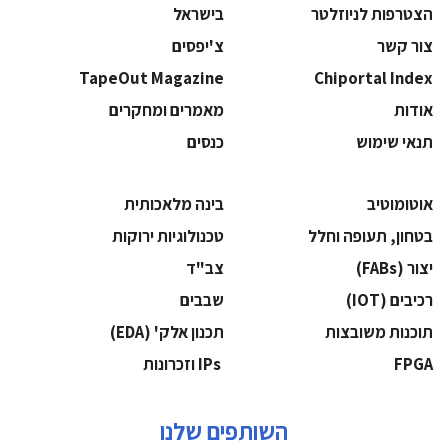
הצטרפות לניוזלטר
בישראל
צור קשר
צ'יפסים
TapeOut Magazine
Chiportal Index
אודות
מאמרים ומחקרים
תנאי שימוש
כנסים
אוטומוטיב
בינה מלאכותית
בטחון, תעופה וחלל
‫טכנולוגיות ירוקות‬
‫יצור (‪(FABs‬‬
‫צב"ד‬
‫רכיבים‬ (IOT)
‫שבבים‬
‫תוכנות משובצות‬
‫תכנון אלק' (‪(EDA‬‬
‫‪FPGA‬‬
‫ ‪וזכרונות IPs‬‬
השותפים שלנו