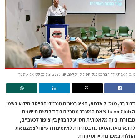
מנכ"ל אלתא דרור בר במפגש הסיליקון קלאב, יוני 2026. צילום: שמואל אוסטר
דרור בר, מנכ"ל אלתא, הציג בפורום מנכ"לי ההייטק הידוע בשמו
ה Silicon Club את המעבר ממכ"ם בודד לרשת חיישנים
מבוזרת: בינה מלאכותית תסייע להבחין בין ציפור לכּטב"ם,
להתאים את המערכת במהירות לאיומים חדשים ולצמצם את
התלות במערכות יירוט יקרות