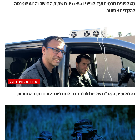
מטלפונים חכמים ועד לווייני FireSat: תשתית החישה וה־AI שמנסה
להקדים אסונות
בטחון, תעופה וחלל
טכנולוגיית המכ״ם של Arbe נבחרה לתוכניות אזרחיות וביטחוניות