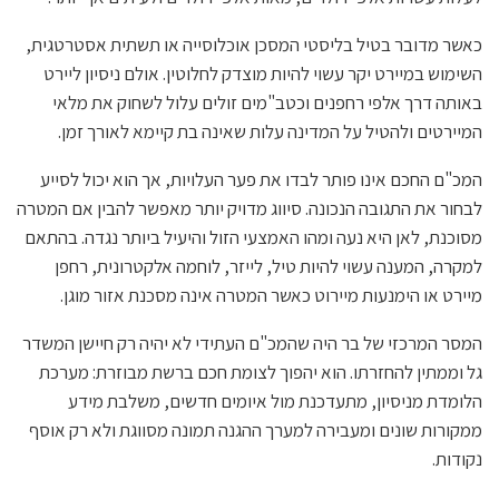
כאשר מדובר בטיל בליסטי המסכן אוכלוסייה או תשתית אסטרטגית,
השימוש במיירט יקר עשוי להיות מוצדק לחלוטין. אולם ניסיון ליירט
באותה דרך אלפי רחפנים וכטב"מים זולים עלול לשחוק את מלאי
המיירטים ולהטיל על המדינה עלות שאינה בת קיימא לאורך זמן.
המכ"ם החכם אינו פותר לבדו את פער העלויות, אך הוא יכול לסייע
לבחור את התגובה הנכונה. סיווג מדויק יותר מאפשר להבין אם המטרה
מסוכנת, לאן היא נעה ומהו האמצעי הזול והיעיל ביותר נגדה. בהתאם
למקרה, המענה עשוי להיות טיל, לייזר, לוחמה אלקטרונית, רחפן
מיירט או הימנעות מיירוט כאשר המטרה אינה מסכנת אזור מוגן.
המסר המרכזי של בר היה שהמכ"ם העתידי לא יהיה רק חיישן המשדר
גל וממתין להחזרתו. הוא יהפוך לצומת חכם ברשת מבוזרת: מערכת
הלומדת מניסיון, מתעדכנת מול איומים חדשים, משלבת מידע
ממקורות שונים ומעבירה למערך ההגנה תמונה מסווגת ולא רק אוסף
נקודות.