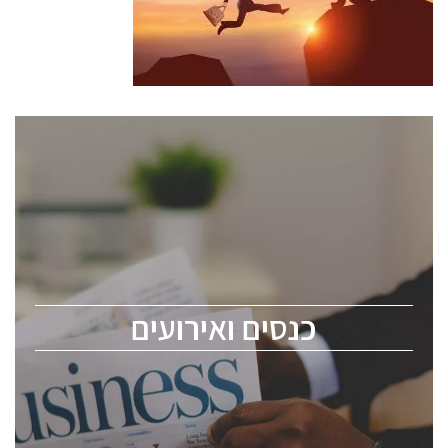
כנסים ואירועים
כנס ChipEx2026 יערך ב-12-13 במאי, 2026. הכנס מיועד
לכל העוסקים בתעשיית הסמיקונדקטור כולל מהנדסים,
מומחים מקצועיים ובכירים.
כנסים ואירועים
ChipEx2026 will be held on May 12-13, 2026. The
conference is intended for everyone involved in the
semiconductor industry, including engineers,
professional experts, and senior executives.