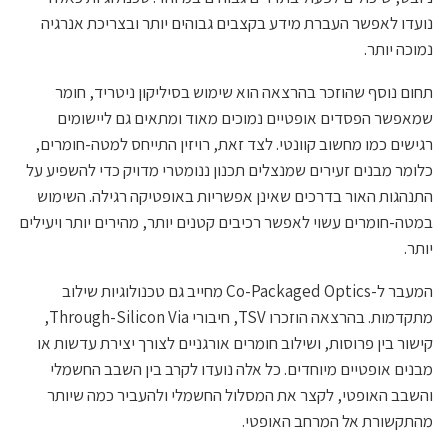
נועדו לאפשר העברת מידע בקצבים גבוהים יותר ובצריכת אנרגיה
נמוכה יותר.
תחום נוסף שהוזכר בהרצאה הוא שימוש בסיליקון ניטריד, חומר
שמאפשר הפסדים אופטיים נמוכים מאוד ומתאים גם ליישומים
רגישים כמו מחשוב קוונטי. לצד זאת, רויזין התייחס למטה-חומרים,
כלומר מבנים זעירים שמנצלים תכנון ננומטרי מדויק כדי להשפיע על
התנהגות האור בדרכים שאינן אפשריות באופטיקה רגילה. השימוש
במטה-חומרים עשוי לאפשר רכיבים קטנים יותר, מהירים יותר ויעילים
יותר.
המעבר ל-Co-Packaged Optics מחייב גם טכנולוגיות שילוב
מתקדמות. בהרצאה הוזכרו TSV, חיבורי Through-Silicon Via,
קישור בין פרוסות, ושילוב חומרים אורגניים לצורך יצירת עדשות או
מבנים אופטיים מיוחדים. כל אלה נועדו לקרב בין השבב החשמלי
והשבב האופטי, לקצר את המסלול החשמלי ולהעביר כמה שיותר
מהתקשורת אל המרחב האופטי.