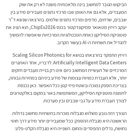
הביקוש הגובר למחשוב בינה מלאכותית משנה לא רק את שוק
המעבדים, אלא גם את האופן שבו מרכזי נתונים מעבירים מידע בין
שבבים, שרתים, מדפים ומרכזי נתונים שלמים. בהרצאה שנשא ד"ר
יעקב רויזין מטאואר סמיקונדקטור בכנס ChipEx2026, הוא הציג את
פוטוניקת הסיליקון כאחת הטכנולוגיות המרכזיות שיאפשרו להמשיך
להגדיל את תשתיות ה-AI בעשור הקרוב.
רויזין התמקד בהרצאתו בנושא Scaling Silicon Photonics for
Artificially Intelligent Data Centers. לדבריו, אחד האתגרים
המרכזיים של תעשיית המחשוב כיום אינו רק בניית מעבדים חזקים
יותר, אלא העברת כמויות עצומות של מידע ביניהם במהירות גבוהה,
בצריכת הספק נמוכה ובשטח פיזי קטן ככל האפשר. כאן נכנסת
לתמונה פוטוניקת הסיליקון, המשתמשת באור במקום באלקטרונים
לצורך העברת מידע על גבי שבבים ובין מערכות.
הצורך הזה נובע משלוש מגבלות מוכרות בתשתיות מחשוב גדולות.
הראשונה היא מגבלת ההספק: ככל שמעבירים יותר מידע דרך חוטי
נחושת, גדלים ההפסדים והחום. השנייה היא מגבלת הקלט-פלט: