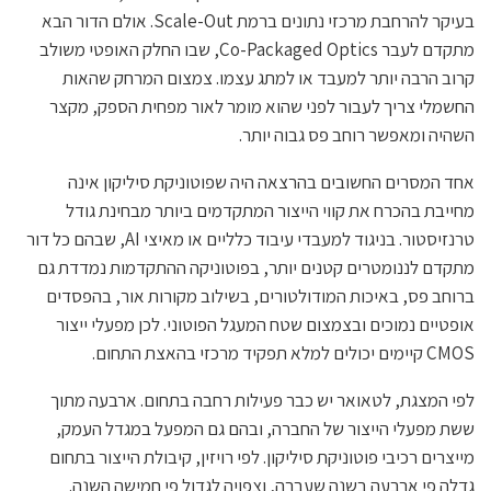
בעיקר להרחבת מרכזי נתונים ברמת Scale-Out. אולם הדור הבא
מתקדם לעבר Co-Packaged Optics, שבו החלק האופטי משולב
קרוב הרבה יותר למעבד או למתג עצמו. צמצום המרחק שהאות
החשמלי צריך לעבור לפני שהוא מומר לאור מפחית הספק, מקצר
השהיה ומאפשר רוחב פס גבוה יותר.
אחד המסרים החשובים בהרצאה היה שפוטוניקת סיליקון אינה
מחייבת בהכרח את קווי הייצור המתקדמים ביותר מבחינת גודל
טרנזיסטור. בניגוד למעבדי עיבוד כלליים או מאיצי AI, שבהם כל דור
מתקדם לננומטרים קטנים יותר, בפוטוניקה ההתקדמות נמדדת גם
ברוחב פס, באיכות המודולטורים, בשילוב מקורות אור, בהפסדים
אופטיים נמוכים ובצמצום שטח המעגל הפוטוני. לכן מפעלי ייצור
CMOS קיימים יכולים למלא תפקיד מרכזי בהאצת התחום.
לפי המצגת, לטאואר יש כבר פעילות רחבה בתחום. ארבעה מתוך
ששת מפעלי הייצור של החברה, ובהם גם המפעל במגדל העמק,
מייצרים רכיבי פוטוניקת סיליקון. לפי רויזין, קיבולת הייצור בתחום
גדלה פי ארבעה בשנה שעברה, וצפויה לגדול פי חמישה השנה.