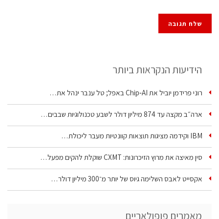
הידיעות הנקראות ביותר
רוני פרידמן יוביל את Chip‑AI באפל; טל ענבר ינהל את…
ארה״ב מקצה עד 874 מיליון דולר לשבע טכנולוגיות שבבים…
IBM וקידמה מציגות תוצאות קוונטיות מעבר ליכולת…
סין מאיצה את מרוץ הזיכרונות: CXMT שוקלת להקים מפעל…
אקסייט לאבס השלימה גיוס של יותר מ־300 מיליון דולר…
מאמרים פופולאריים