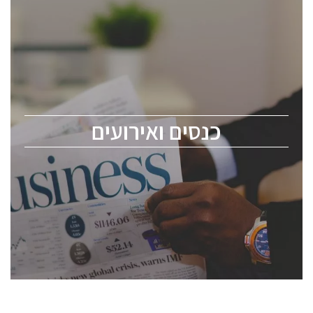
כנסים ואירועים
כנס ChipEx2026 יערך ב-12-13 במאי, 2026. הכנס מיועד
לכל העוסקים בתעשיית הסמיקונדקטור כולל מהנדסים,
מומחים מקצועיים ובכירים.
כנסים ואירועים
ChipEx2026 will be held on May 12-13, 2026. The
conference is intended for everyone involved in the
semiconductor industry, including engineers,
professional experts, and senior executives.
לחץ לפרטים