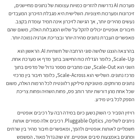
מערכות AI נדרשות להזרים כמויות עצומות של נתונים מחיישנים,
זיכרונות ומערכות חיצוניות. השלישית היא מגבלת הזיכרון: המעבדים
נעשים מהירים יותר, אך הגישה לזיכרון אינה תמיד עומדת בקצב.
חיבורים אופטיים יכולים להקל על שלוש המגבלות האלה, משום שהם
מאפשרים העברת נתונים מהירה יותר ובצריכת אנרגיה נמוכה יותר.
בהרצאה הוצגו שלושה סוגי הרחבה של תשתיות AI. הראשון הוא
Scale-Up, כלומר הגדלת כוח החישוב בתוך מדף או מערכת אחת.
השני הוא Scale-Out, שבו מחברים מספר גדול של מדפים בתוך
מרכז נתונים. השלישי הוא Scale-Across, כלומר חיבור בין מרכזי
נתונים מרוחקים. פוטוניקת סיליקון רלוונטית לכל הרמות האלה, משום
שכל אחת מהן דורשת יותר רוחב פס, פחות השהיה ופחות צריכת
הספק לכל ביט מידע.
רויזין הסביר כי השוק נשען כיום במידה רבה על רכיבים אופטיים
ניתנים לשליפה, Pluggable Optics. רכיבים אלה ממירים אותות
חשמליים לאותות אופטיים ולהפך, ומאפשרים חיבור מהיר בין שרתים
ומתגים באמצעות סיבים אופטיים. זהו שוק גדול מאוד, המשמש