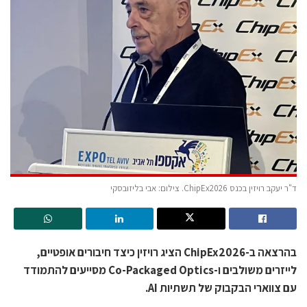
ד"ר יעקב רויזין בכנס ChipEx2026. צילום: אבי בליזובסקי
בהרצאה ב-ChipEx2026 הציג רויזין כיצד חיבורים אופטיים,
לייזרים משולבים ו-Co-Packaged Optics מסייעים להתמודד
עם צווארי הבקבוק של תשתיות AI.