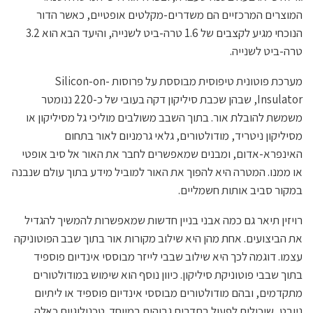
המוצרים המרכזיים הם משדרים-מקלטים אופטיים, כאשר הדור
הנוכחי מגיע לקצבים של 1.6 טרה-ביט לשנייה, והיעד הבא הוא 3.2
טרה-ביט לשנייה.
מערכת פוטונית טיפוסית מבוססת על פרוסות Silicon-on-
Insulator, שבהן שכבת סיליקון דקה בעובי של כ-220 ננומטר
משמשת להובלת אור. בתוך השבב משולבים מוליכי גל מסיליקון או
מסיליקון ניטריד, מודולטורים, גלאי גרמניום לאור בתחום
האינפרא-אדום, ומבנים שמאפשרים לחבר את האור אל סיב אופטי
או ממנו. המטרה היא להפוך את האור למוביל מידע בתוך עולם שנבנה
במקור סביב אותות חשמליים.
רויזין תיאר גם כמה אבני בניין חדשות שמאפשרות להמשיך להגדיל
את הביצועים. אחת מהן היא שילוב מקורות אור בתוך שבב הפוטוניקה
עצמו. דוגמה לכך היא שילוב שבבי לייזר מבוססי אינדיום פוספיד
בתוך שבבי פוטוניקת סיליקון. כיוון נוסף הוא שימוש במודולטורים
מתקדמים, ובהם מודולטורים מבוססי אינדיום פוספיד או ליתיום
ניובט, שיכולים לפעול בתדרים גבוהים במיוחד. טכנולוגיות כאלה