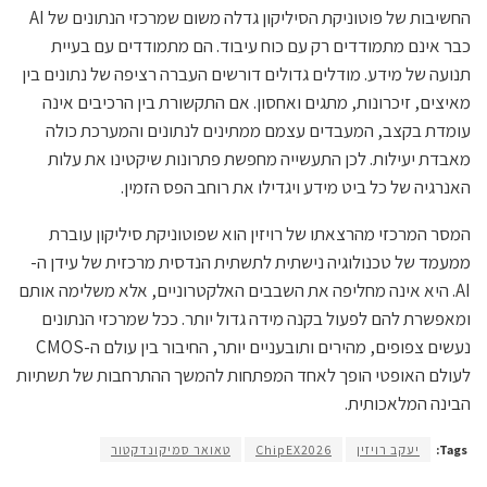
החשיבות של פוטוניקת הסיליקון גדלה משום שמרכזי הנתונים של AI
כבר אינם מתמודדים רק עם כוח עיבוד. הם מתמודדים עם בעיית
תנועה של מידע. מודלים גדולים דורשים העברה רציפה של נתונים בין
מאיצים, זיכרונות, מתגים ואחסון. אם התקשורת בין הרכיבים אינה
עומדת בקצב, המעבדים עצמם ממתינים לנתונים והמערכת כולה
מאבדת יעילות. לכן התעשייה מחפשת פתרונות שיקטינו את עלות
האנרגיה של כל ביט מידע ויגדילו את רוחב הפס הזמין.
המסר המרכזי מהרצאתו של רויזין הוא שפוטוניקת סיליקון עוברת
ממעמד של טכנולוגיה נישתית לתשתית הנדסית מרכזית של עידן ה-
AI. היא אינה מחליפה את השבבים האלקטרוניים, אלא משלימה אותם
ומאפשרת להם לפעול בקנה מידה גדול יותר. ככל שמרכזי הנתונים
נעשים צפופים, מהירים ותובעניים יותר, החיבור בין עולם ה-CMOS
לעולם האופטי הופך לאחד המפתחות להמשך ההתרחבות של תשתיות
הבינה המלאכותית.
Tags:
יעקב רויזין
ChipEX2026
טאואר סמיקונדקטור