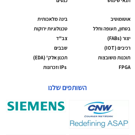
תנאי שימוש
כנסים
אוטומוטיב
בינה מלאכותית
בטחון, תעופה וחלל
‫טכנולוגיות ירוקות‬
‫יצור (‪(FABs‬‬
‫צב"ד‬
‫רכיבים‬ (IOT)
‫שבבים‬
‫תוכנות משובצות‬
‫תכנון אלק' (‪(EDA‬‬
‫‪FPGA‬‬
‫ ‪וזכרונות IPs‬‬
השותפים שלנו