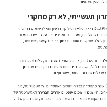
ול באופן משמעותי.
רון תעשייתי, לא רק מחקרי
הטכנולוגיה המרכזית שבה עוסקת DustPhotonics היא פוטוניקת סיליקון. הרעיון הוא להשתמש בתהליכי
רכיבים שמוליכים, מעבדים ומעבירים אור על גבי שבב. במקום
תן לשלב פונקציות אופטיות בתוך רכיבים קומפקטיים יותר,
תונים.
שלב רוחב פס גבוה, צריכת הספק נמוכה יותר, עלות נמוכה יותר
ויכולת הגדלה לנפחים גבוהים. עבור מרכזי נתונים ל־AI, אלה אינם יתרונות שוליים. הם קובעים אם ניתן
במגבלות של חום, הספק, שטח ועלות.
לווינגר הדגיש בהרצאה כי DustPhotonics אינה מתמקדת בכל היישומים האפשריים של הטכנולוגיה, אף
רים, חיישנים ויישומים אופטיים אחרים. הבחירה האסטרטגית של
 זהו המקום שבו הצורך התעשייתי ברור במיוחד, ושבו הביקוש גדל