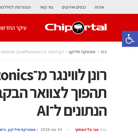
אודות
כנסים ואירועים
צור קשר
הצטרפות לניוזלטר
עיקר החדשו
פתח סרגל נגישות
בית
אופטיקת סיליקון
רונן לווינגר מ־DustPhotonics: אופטיקה תהפוך לצוואר הבקבוק הבא של מרכזי הנתונים ל־AI
תהפוך לצוואר הבקב
הנתונים ל־AI
מאת
אבי בליזובסקי
24 מאי 2026
|
אופטיקת סיליקון
,
ביש