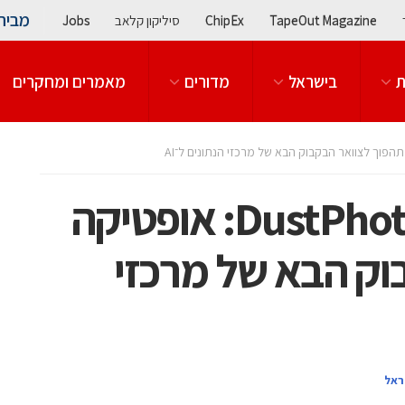
מבית
TapeOut Magazine
ChipEx
סיליקון קלאב
Jobs
ת
בישראל
מדורים
מאמרים ומחקרים
רונן לווינגר מ־DustPhotonics: אופטיקה
וק הבא של מרכזי
ראל