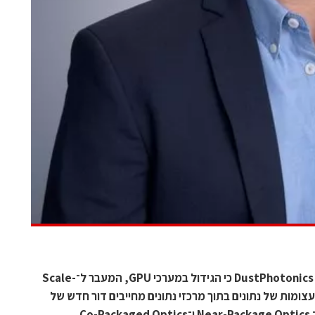
בהרצאה ב־ChipEx2026 הסביר מנכ"ל DustPhotonics כי הגידול במערכי GPU, המעבר ל־Scale-
הזיז כמויות עצומות של נתונים בתוך מרכזי נתונים מחייבים דור חדש של
C.