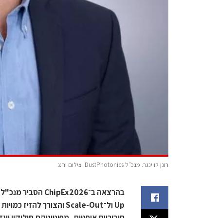
רונן לווינגר. מנכ"ל DustPhotonics. צילום יחצ
Up ול־Scale-Out והצורך ל
חיבוריות אופטית, מפוטוניקת סיליקון ועד Near-Package Optics ו־o-Packaged Optics