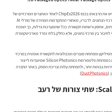
רונן לווינגר, מנכ"ל DustPhotonics, הקדיש את הרצאתו בכנס ChipEx2026 לאחד האתגרים המרכזיים של
עידן הבינה המלאכותית: החיבוריות בתוך מרכזי הנתונים. לדבריו, מאחורי ההתקדמות המהירה של מודלי AI
נק של GPU, מתגים, שרתים, אחסון ורשתות תקשורת. ככל שהמערכות גדלות, כך הופכת
י לחיבור בין מרכזי נתונים, אלא כחלק בלתי נפרד מארכיטקטורת
פוטוניקת הסיליקון ומפתחת מוצרים וטכנולוגיות לתקשורת אופטית במרכזי
נתונים של AI וענן. החברה מציגה את עצמה כמפתחת פלטפורמות Silicon Photonics שמיועדות לייצור
ירויות גבוהות יותר, ולהפחתת עלות וצריכת הספק. באתר החברה
 (
DustPhotonics
)
מ־Scale-Out ל־Scale-Up: שתי צורות של רעב