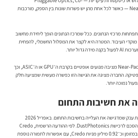
DustPhotonics, התעשייה בוחנת כיום שלוש ארכיטקטורות עיקריות — Pluggable Optics, Co-
Packaged Optics ו־Near-Package Optics — כאשר לכל אחת מהן יש פשרות שונות בין הספק, מורכבות
תפתחות מרכזי הנתונים. ככל שמרכז הנתונים הופך ליחידת מחשוב
מוקדי העיבוד. המטרה היא לקצר את המסלול החשמלי, להפחית
גדול יותר.
DustPhotonics מציינת כי Near-Package Optics מציבה מנועים אופטיים בקרבת ה־GPU או ה־ASIC, וכך
פטיקה. החברה מציגה את הגישה הזו כפשרה מעשית שמציעה חלק
ההרצאה של לווינגר התקיימה על רקע עסקת ענק שמדגישה את העלייה בחשיבות התחום. באפריל 2026
הודיעה Credo Technology כי חתמה על הסכם לרכישת DustPhotonics. לפי ההודעה הרשמית, Credo
תרכוש את החברה תמורת 750 מיליון דולר במזומן וכ־0.92 מיליון מניות Credo, עם אפשרות לתמורה נוספת