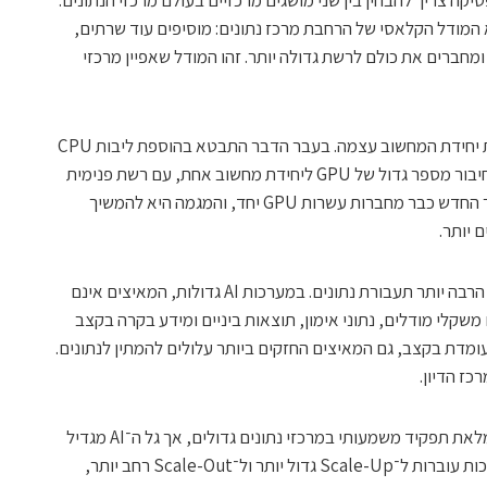
טיקה צריך להבחין בין שני מושגים מרכזיים בעולם מרכזי הנתונים:
Sca ו־Scale-Up. Scale-Out הוא המודל הקלאסי של הרחבת מרכז נתונים: מוסיפים עוד שרתים,
ומחברים את כולם לרשת גדולה יותר. זהו המודל שאפיין מרכזי
Scale-Up, לעומת זאת, מתאר את הגדלת יחידת המחשוב עצמה. בעבר הדבר התבטא בהוספת ליבות CPU
למערכת אחת. כיום, בעידן ה־AI, מדובר בחיבור מספר גדול של GPU ליחידת מחשוב אחת, עם רשת פנימית
מהירה מאוד. לווינגר הזכיר כי מערכות הדור החדש כבר מחברות עשרות GPU יחד, והמגמה היא להמשיך
 יותר.
שני הכיוונים האלה מובילים לאותה תוצאה: הרבה יותר תעבורת נתונים. במערכות AI גדולות, המאיצים אינם
משקלי מודלים, נתוני אימון, תוצאות ביניים ומידע בקרה בקצב
עומדת בקצב, גם המאיצים החזקים ביותר עלולים להמתין לנתונים.
ז הדיון.
לדברי לווינגר, החיבוריות האופטית כבר ממלאת תפקיד משמעותי במרכזי נתונים גדולים, אך גל ה־AI מגדיל
את הצורך בה בקפיצה נוספת. ככל שהמערכות עוברות ל־Scale-Up גדול יותר ול־Scale-Out רחב יותר,