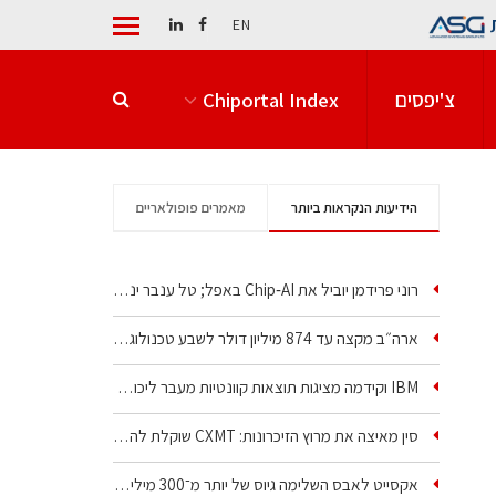
EN
צ'יפסים
Chiportal Index
הידיעות הנקראות ביותר
מאמרים פופולאריים
רוני פרידמן יוביל את Chip‑AI באפל; טל ענבר ינהל את…
ארה״ב מקצה עד 874 מיליון דולר לשבע טכנולוגיות שבבים…
IBM וקידמה מציגות תוצאות קוונטיות מעבר ליכולת…
סין מאיצה את מרוץ הזיכרונות: CXMT שוקלת להקים מפעל…
אקסייט לאבס השלימה גיוס של יותר מ־300 מיליון דולר…