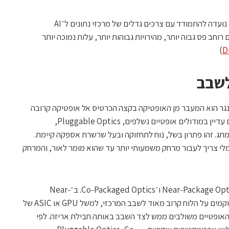
החברה עצמה מסבירה כי פוטוניקת סיליקון נועדה להתמודד עם צרכים גדלים של מרכזי נתונים ל־AI
חב פס גבוה יותר, מהירויות גבוהות יותר, עלות נמוכה יותר
)
D
לשבב
ינגר הוא המעבר מן האופטיקה בקצה הכרטיס אל אופטיקה קרובה
יותר לשבב. במערכות רבות כיום משתמשים עדיין במודולים אופטיים נשלפים, Pluggable Optics,
ג. זהו פתרון בשל, נוח לתחזוקה ובעל שרשרת אספקה קיימת.
י צריך לעבור מרחק משמעותי יותר עד שהוא מומר לאור, והמרחק
כאן נכנסות לתמונה שתי גישות חדשות: Near-Package Optics ו־Co-Packaged Optics. ב־Near-
Package Optics, המנועים האופטיים ממוקמים על הלוח קרוב מאוד לשבב המרכזי, למשל GPU או ASIC של
Co-Packaged , הרכיבים האופטיים משולבים ממש לצד השבב באותה חבילת אריזה. לפי